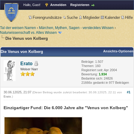
Hallo, Gast!
Anmelden
Registrieren
Forengrundsätze
Suche
Mitglieder
Kalender
Hilfe
Tal der weisen Narren
›
Märchen, Mythen, Sagen - verstecktes Wissen
›
Naturwissenschaft vs. Altes Wissen
Die Venus von Kolberg
Die Venus von Kolberg
Ansichts-Optionen
Beiträge: 1.507
Erato
Themen: 160
Weiser Narr
Registriert seit: Apr 2004
Bewertung:
1.934
Bedankte sich: 24826
21666x gedankt in 977 Beiträgen
30.06.12025, 21:07
#1
(Dieser Beitrag wurde zuletzt bearbeitet: 30.06.12025, 22:11 von
Erato
.)
Einzigartiger Fund: Die 6.000 Jahre alte "Venus von Kolberg"