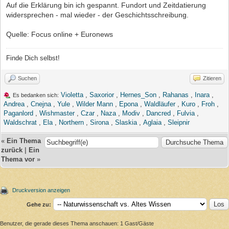
Auf die Erklärung bin ich gespannt. Fundort und Zeitdatierung
widersprechen - mal wieder - der Geschichtsschreibung.
Quelle: Focus online + Euronews
Finde Dich selbst!
Suchen
Zitieren
Violetta
,
Saxorior
,
Hernes_Son
,
Rahanas
,
Inara
,
Es bedanken sich:
Andrea
,
Cnejna
,
Yule
,
Wilder Mann
,
Epona
,
Waldläufer
,
Kuro
,
Froh
,
Paganlord
,
Wishmaster
,
Czar
,
Naza
,
Modiv
,
Dancred
,
Fulvia
,
Waldschrat
,
Ela
,
Northern
,
Sirona
,
Slaskia
,
Aglaia
,
Sleipnir
«
Ein Thema
zurück
|
Ein
Thema vor
»
Druckversion anzeigen
Gehe zu:
Benutzer, die gerade dieses Thema anschauen: 1 Gast/Gäste