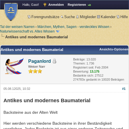
Hallo, Gast!
Anmelden
Registrieren
Forengrundsätze
Suche
Mitglieder
Kalender
Hilfe
Tal der weisen Narren
›
Märchen, Mythen, Sagen - verstecktes Wissen
›
Naturwissenschaft vs. Altes Wissen
Antikes und modernes Baumaterial
Antikes und modernes Baumaterial
Ansichts-Optionen
Beiträge: 13.020
Paganlord
Themen: 1.736
Weiser Narr
Registriert seit: Feb 2004
Bewertung:
13.175
Bedankte sich: 27512
274783x gedankt in 10020 Beiträgen
05.08.12025, 10:32
#1
Antikes und modernes Baumaterial
Backsteine aus der Alten Welt
Hier werden verschiedene Backsteine in ihrer Beständigkeit
verglichen. Jeder Backstein ist aus einer anderen Zeitepoche und