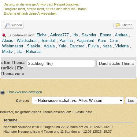
Distanz ist die einzige Antwort auf Respektlosigkeit.
Reagiere nicht, streite nicht, stürze dich nicht ins Drama.
Entferne einfach deine Anwesenheit.
Suchen
Zitieren
Eiche
,
Anicca777
,
Iris
,
Saxorior
,
Epona
,
Andrea
,
Es bedanken sich:
Alexis
,
Waldschrat
,
Heimdall
,
Pamina
,
Paganlord
,
Kuro
,
Czar
,
Wishmaster
,
Slaskia
,
Aglaia
,
Yule
,
Dancred
,
Fulvia
,
Naza
,
Violetta
,
Modiv
,
Ela
,
Rahanas
«
Ein Thema
zurück
|
Ein
Thema vor
»
Druckversion anzeigen
Gehe zu:
Benutzer, die gerade dieses Thema anschauen: 1 Gast/Gäste
Termine
Nächster Vollmond ist in 19 Tagen und 22 Stunden am 28.08.12026, 06:19
Nächster Neumond ist in 4 Tagen und 11 Stunden am 12.08.12026, 19:37