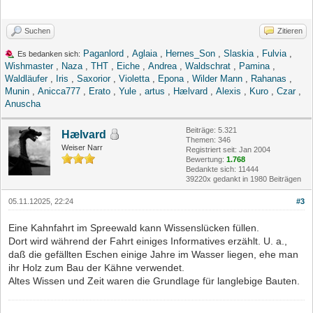
Suchen
Zitieren
Paganlord
,
Aglaia
,
Hernes_Son
,
Slaskia
,
Fulvia
,
Es bedanken sich:
Wishmaster
,
Naza
,
THT
,
Eiche
,
Andrea
,
Waldschrat
,
Pamina
,
Waldläufer
,
Iris
,
Saxorior
,
Violetta
,
Epona
,
Wilder Mann
,
Rahanas
,
Munin
,
Anicca777
,
Erato
,
Yule
,
artus
,
Hælvard
,
Alexis
,
Kuro
,
Czar
,
Anuscha
Beiträge: 5.321
Hælvard
Themen: 346
Weiser Narr
Registriert seit: Jan 2004
Bewertung:
1.768
Bedankte sich: 11444
39220x gedankt in 1980 Beiträgen
05.11.12025, 22:24
#3
Eine Kahnfahrt im Spreewald kann Wissenslücken füllen.
Dort wird während der Fahrt einiges Informatives erzählt. U. a.,
daß die gefällten Eschen einige Jahre im Wasser liegen, ehe man
ihr Holz zum Bau der Kähne verwendet.
Altes Wissen und Zeit waren die Grundlage für langlebige Bauten.