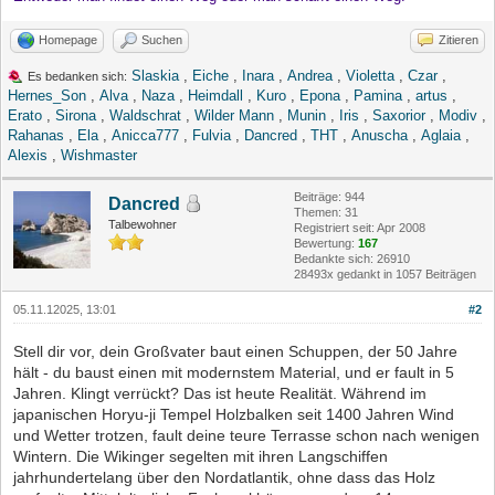
Homepage
Suchen
Zitieren
Slaskia
,
Eiche
,
Inara
,
Andrea
,
Violetta
,
Czar
,
Es bedanken sich:
Hernes_Son
,
Alva
,
Naza
,
Heimdall
,
Kuro
,
Epona
,
Pamina
,
artus
,
Erato
,
Sirona
,
Waldschrat
,
Wilder Mann
,
Munin
,
Iris
,
Saxorior
,
Modiv
,
Rahanas
,
Ela
,
Anicca777
,
Fulvia
,
Dancred
,
THT
,
Anuscha
,
Aglaia
,
Alexis
,
Wishmaster
Beiträge: 944
Dancred
Themen: 31
Talbewohner
Registriert seit: Apr 2008
Bewertung:
167
Bedankte sich: 26910
28493x gedankt in 1057 Beiträgen
05.11.12025, 13:01
#2
Stell dir vor, dein Großvater baut einen Schuppen, der 50 Jahre
hält - du baust einen mit modernstem Material, und er fault in 5
Jahren. Klingt verrückt? Das ist heute Realität. Während im
japanischen Horyu-ji Tempel Holzbalken seit 1400 Jahren Wind
und Wetter trotzen, fault deine teure Terrasse schon nach wenigen
Wintern. Die Wikinger segelten mit ihren Langschiffen
jahrhundertelang über den Nordatlantik, ohne dass das Holz