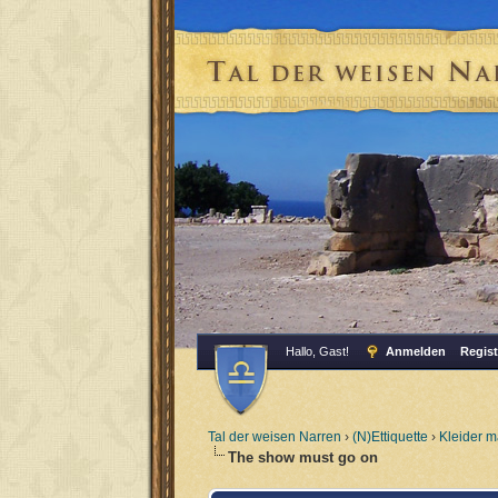
Hallo, Gast!
Anmelden
Regist
Tal der weisen Narren
›
(N)Ettiquette
›
Kleider 
The show must go on