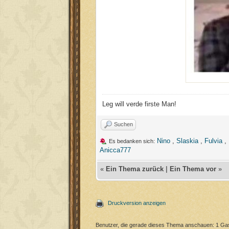
Leg will verde firste Man!
Suchen
Nino
,
Slaskia
,
Fulvia
,
Es bedanken sich:
Anicca777
«
Ein Thema zurück
|
Ein Thema vor
»
Druckversion anzeigen
Benutzer, die gerade dieses Thema anschauen: 1 Ga