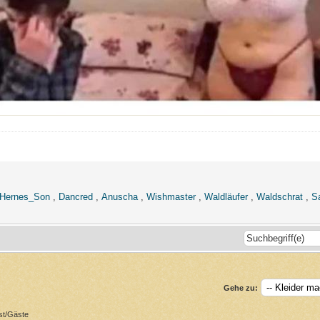
Hernes_Son
,
Dancred
,
Anuscha
,
Wishmaster
,
Waldläufer
,
Waldschrat
,
Sa
Gehe zu:
st/Gäste