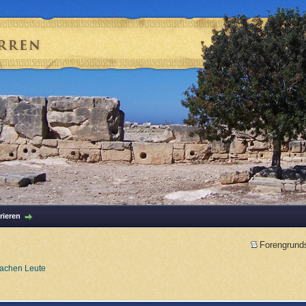
rieren
Forengrund
machen Leute