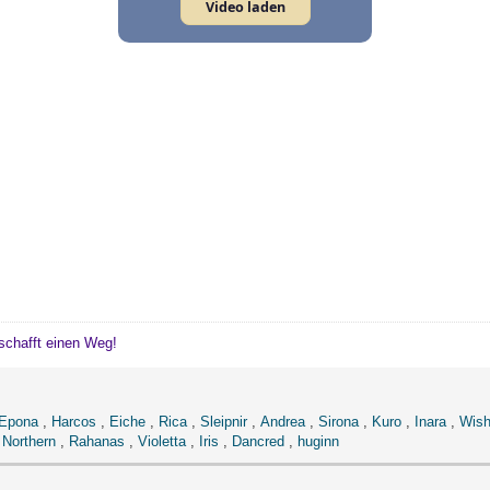
Video laden
schafft einen Weg!
Epona
,
Harcos
,
Eiche
,
Rica
,
Sleipnir
,
Andrea
,
Sirona
,
Kuro
,
Inara
,
Wish
,
Northern
,
Rahanas
,
Violetta
,
Iris
,
Dancred
,
huginn