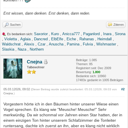
Erst wissen, dann denken. Erst denken, dann reden.
Suchen
Zitieren
Saxorior
,
Kuro
,
Anicca777
,
Paganlord
,
Inara
,
Sirona
Es bedanken sich:
,
Violetta
,
Aglaia
,
Dancred
,
ElbElfe
,
Eiche
,
Rahanas
,
Heimdall
,
Waldschrat
,
Alexis
,
Czar
,
Anuscha
,
Pamina
,
Fulvia
,
Wishmaster
,
Slaskia
,
Naza
,
Northern
Beiträge: 1.085
Cnejna
Themen: 85
Talbewohner
Registriert seit: Dec 2009
Bewertung:
1.800
Bedankte sich: 10960
17483x gedankt in 1005 Beiträgen
05.03.12026, 09:02
#2
(Dieser Beitrag wurde zuletzt bearbeitet: 05.03.12026, 09:03 von
Cnejna
.)
Vorgestern hörte ich in den Bäumen hinter unserer Wiese einen
Vogel sprechen. Es klang wie "Meusche! Meusche!" Sehr
merkwürdig. Da wir schonmal vor Jahren einen Star hatten, der in
einem einzigen Ton hinter unserem Schlafzimmer die Tonleiter
runtersang, dachte ich zuerst an ihn, aber es klang nicht wirklich