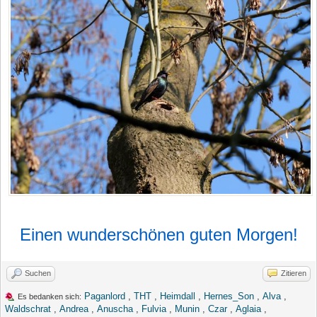
Einen wunderschönen guten Morgen!
Suchen
Zitieren
Paganlord
,
THT
,
Heimdall
,
Hernes_Son
,
Alva
,
Es bedanken sich:
Waldschrat
,
Andrea
,
Anuscha
,
Fulvia
,
Munin
,
Czar
,
Aglaia
,