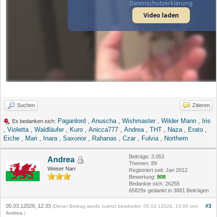
Datenschutzerklärung
Video laden
Suchen
Zitieren
Paganlord
,
Anuscha
,
Wishmaster
,
Wilder Mann
,
Iris
Es bedanken sich:
,
Violetta
,
Waldläufer
,
Kuro
,
Anicca777
,
Andrea
,
THT
,
Naza
,
Erato
,
Eiche
,
Mari
,
Inara
,
Saxorior
,
Rahanas
,
Czar
,
Fulvia
,
Northern
Beiträge: 3.053
Andrea
Themen: 89
Weiser Narr
Registriert seit: Jan 2012
Bewertung:
908
Bedankte sich: 26255
65829x gedankt in 3881 Beiträgen
05.03.12026, 12:33
#3
(Dieser Beitrag wurde zuletzt bearbeitet: 05.03.12026, 13:00 von
Andrea
.)