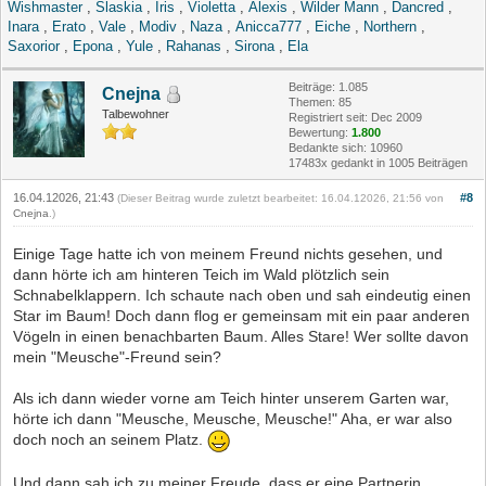
Wishmaster
,
Slaskia
,
Iris
,
Violetta
,
Alexis
,
Wilder Mann
,
Dancred
,
Inara
,
Erato
,
Vale
,
Modiv
,
Naza
,
Anicca777
,
Eiche
,
Northern
,
Saxorior
,
Epona
,
Yule
,
Rahanas
,
Sirona
,
Ela
Beiträge: 1.085
Cnejna
Themen: 85
Talbewohner
Registriert seit: Dec 2009
Bewertung:
1.800
Bedankte sich: 10960
17483x gedankt in 1005 Beiträgen
16.04.12026, 21:43
#8
(Dieser Beitrag wurde zuletzt bearbeitet: 16.04.12026, 21:56 von
Cnejna
.)
Einige Tage hatte ich von meinem Freund nichts gesehen, und
dann hörte ich am hinteren Teich im Wald plötzlich sein
Schnabelklappern. Ich schaute nach oben und sah eindeutig einen
Star im Baum! Doch dann flog er gemeinsam mit ein paar anderen
Vögeln in einen benachbarten Baum. Alles Stare! Wer sollte davon
mein "Meusche"-Freund sein?
Als ich dann wieder vorne am Teich hinter unserem Garten war,
hörte ich dann "Meusche, Meusche, Meusche!" Aha, er war also
doch noch an seinem Platz.
Und dann sah ich zu meiner Freude, dass er eine Partnerin