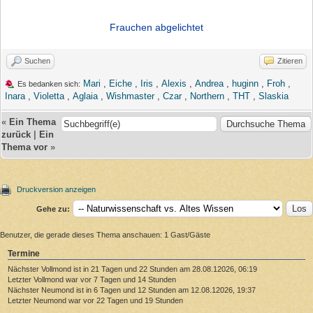
Frauchen abgelichtet
Suchen
Zitieren
Mari
,
Eiche
,
Iris
,
Alexis
,
Andrea
,
huginn
,
Froh
,
Es bedanken sich:
Inara
,
Violetta
,
Aglaia
,
Wishmaster
,
Czar
,
Northern
,
THT
,
Slaskia
«
Ein Thema
zurück
|
Ein
Thema vor
»
Druckversion anzeigen
Gehe zu:
Benutzer, die gerade dieses Thema anschauen: 1 Gast/Gäste
Termine
Nächster Vollmond ist in 21 Tagen und 22 Stunden am 28.08.12026, 06:19
Letzter Vollmond war vor 7 Tagen und 14 Stunden
Nächster Neumond ist in 6 Tagen und 12 Stunden am 12.08.12026, 19:37
Letzter Neumond war vor 22 Tagen und 19 Stunden