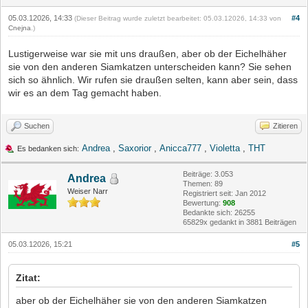
05.03.12026, 14:33
#4
(Dieser Beitrag wurde zuletzt bearbeitet: 05.03.12026, 14:33 von
Cnejna
.)
Lustigerweise war sie mit uns draußen, aber ob der Eichelhäher
sie von den anderen Siamkatzen unterscheiden kann? Sie sehen
sich so ähnlich. Wir rufen sie draußen selten, kann aber sein, dass
wir es an dem Tag gemacht haben.
Suchen
Zitieren
Andrea
,
Saxorior
,
Anicca777
,
Violetta
,
THT
Es bedanken sich:
Beiträge: 3.053
Andrea
Themen: 89
Weiser Narr
Registriert seit: Jan 2012
Bewertung:
908
Bedankte sich: 26255
65829x gedankt in 3881 Beiträgen
05.03.12026, 15:21
#5
Zitat:
aber ob der Eichelhäher sie von den anderen Siamkatzen