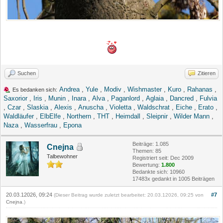
Suchen
Zitieren
Andrea
,
Yule
,
Modiv
,
Wishmaster
,
Kuro
,
Rahanas
,
Es bedanken sich:
Saxorior
,
Iris
,
Munin
,
Inara
,
Alva
,
Paganlord
,
Aglaia
,
Dancred
,
Fulvia
,
Czar
,
Slaskia
,
Alexis
,
Anuscha
,
Violetta
,
Waldschrat
,
Eiche
,
Erato
,
Waldläufer
,
ElbElfe
,
Northern
,
THT
,
Heimdall
,
Sleipnir
,
Wilder Mann
,
Naza
,
Wasserfrau
,
Epona
Beiträge: 1.085
Cnejna
Themen: 85
Talbewohner
Registriert seit: Dec 2009
Bewertung:
1.800
Bedankte sich: 10960
17483x gedankt in 1005 Beiträgen
20.03.12026, 09:24
#7
(Dieser Beitrag wurde zuletzt bearbeitet: 20.03.12026, 09:25 von
Cnejna
.)