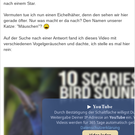
nach einem Star.
Vermuten tue ich nun einen Eichelhäher, denn den sehen wir hier
gerade öfter. Nur was macht er da nach? Den Namen unserer
Katze: "Mäuschen"?
Auf der Suche nach einer Antwort fand ich dieses Video mit
verschiedenen Vogelgeräuschen und dachte, ich stelle es mal hier
rein:
▶ YouTube
Durch Bestätigung der Schaltfläche willigst Du
Weitergabe Deiner IP-Adresse an
YouTube
ein. 
Videos werden für 365 Tage automatisch gel
Datenschutzerklärung