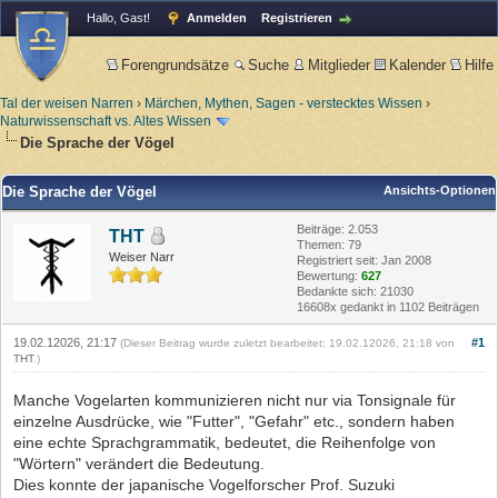
Hallo, Gast!
Anmelden
Registrieren
Forengrundsätze
Suche
Mitglieder
Kalender
Hilfe
Tal der weisen Narren
›
Märchen, Mythen, Sagen - verstecktes Wissen
›
Naturwissenschaft vs. Altes Wissen
Die Sprache der Vögel
Die Sprache der Vögel
Ansichts-Optionen
Beiträge: 2.053
THT
Themen: 79
Weiser Narr
Registriert seit: Jan 2008
Bewertung:
627
Bedankte sich: 21030
16608x gedankt in 1102 Beiträgen
19.02.12026, 21:17
#1
(Dieser Beitrag wurde zuletzt bearbeitet: 19.02.12026, 21:18 von
THT
.)
Manche Vogelarten kommunizieren nicht nur via Tonsignale für
einzelne Ausdrücke, wie "Futter", "Gefahr" etc., sondern haben
eine echte Sprachgrammatik, bedeutet, die Reihenfolge von
"Wörtern" verändert die Bedeutung.
Dies konnte der japanische Vogelforscher Prof. Suzuki