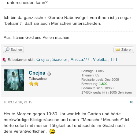
unterscheiden kann?
Ich bin da ganz sicher. Gerade Rabenvögel, von ihnen ist ja sogar
"bekannt", daß sie auch Menschen unterscheiden.
Aus Tränen Gold und Perlen machen
Suchen
Zitieren
Cnejna
,
Saxorior
,
Anicca777
,
Violetta
,
THT
Es bedanken sich:
Beiträge: 1.085
Cnejna
Themen: 85
Talbewohner
Registriert seit: Dec 2009
Bewertung:
1.800
Bedankte sich: 10960
17483x gedankt in 1005 Beiträgen
18.03.12026, 21:15
#6
Heute Morgen gegen 10:30 Uhr war ich im Garten und hörte
merkwürdige Klickgeräusche und dann: "Meusche! Meusche!" Ich
hörte sofort mit meiner Tätigkeit auf und suchte im Geäst nach
dem Verantwortlichen.