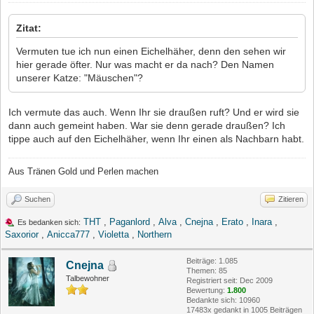
Zitat:
Vermuten tue ich nun einen Eichelhäher, denn den sehen wir
hier gerade öfter. Nur was macht er da nach? Den Namen
unserer Katze: "Mäuschen"?
Ich vermute das auch. Wenn Ihr sie draußen ruft? Und er wird sie
dann auch gemeint haben. War sie denn gerade draußen? Ich
tippe auch auf den Eichelhäher, wenn Ihr einen als Nachbarn habt.
Aus Tränen Gold und Perlen machen
Suchen
Zitieren
THT
,
Paganlord
,
Alva
,
Cnejna
,
Erato
,
Inara
,
Es bedanken sich:
Saxorior
,
Anicca777
,
Violetta
,
Northern
Beiträge: 1.085
Cnejna
Themen: 85
Talbewohner
Registriert seit: Dec 2009
Bewertung:
1.800
Bedankte sich: 10960
17483x gedankt in 1005 Beiträgen