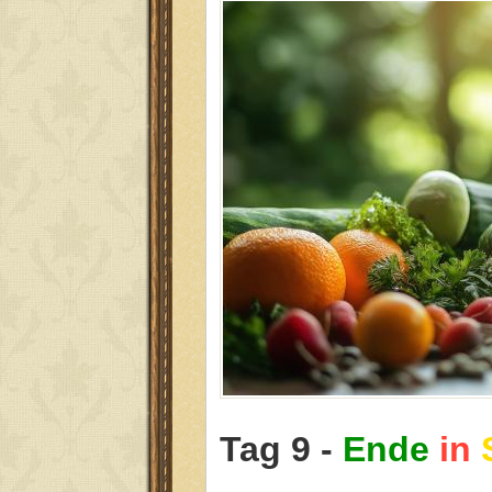
Tag 9 -
Ende
in