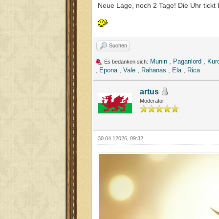
Neue Lage, noch 2 Tage! Die Uhr tickt 
Suchen
Munin
,
Paganlord
,
Kur
Es bedanken sich:
,
Epona
,
Vale
,
Rahanas
,
Ela
,
Rica
artus
Moderator
30.04.12026, 09:32