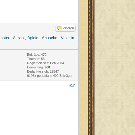
Zitieren
aster
,
Alexis
,
Aglaia
,
Anuscha
,
Violetta
Beiträge: 470
Themen: 55
Registriert seit: Feb 2004
Bewertung:
960
Bedankte sich: 22547
9106x gedankt in 402 Beiträgen
#17