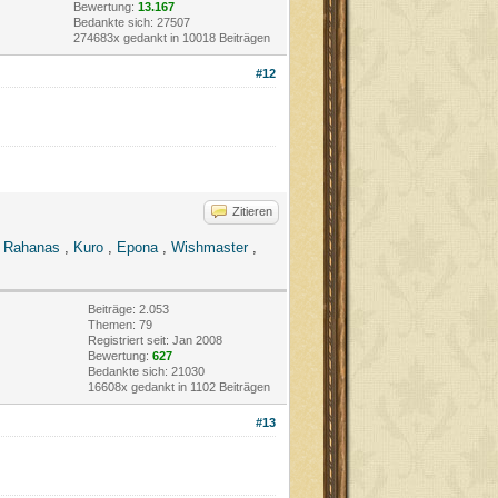
Bewertung:
13.167
Bedankte sich: 27507
274683x gedankt in 10018 Beiträgen
#12
Zitieren
,
Rahanas
,
Kuro
,
Epona
,
Wishmaster
,
Beiträge: 2.053
Themen: 79
Registriert seit: Jan 2008
Bewertung:
627
Bedankte sich: 21030
16608x gedankt in 1102 Beiträgen
#13