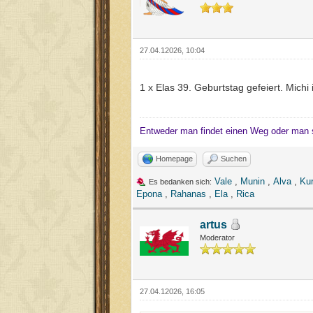
27.04.12026, 10:04
1 x Elas 39. Geburtstag gefeiert. Michi
Entweder man findet einen Weg oder man 
Homepage
Suchen
Vale
,
Munin
,
Alva
,
Ku
Es bedanken sich:
Epona
,
Rahanas
,
Ela
,
Rica
artus
Moderator
27.04.12026, 16:05