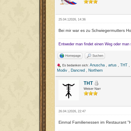
25.04.12026, 14:36
Bei mir war es zu Schwiegermutters Hoc
Entweder man findet einen Weg oder man 
Homepage
Suchen
Anuscha
,
artus
,
THT
,
Es bedanken sich:
Modiv
,
Dancred
,
Northern
THT
Weiser Narr
26.04.12026, 22:47
Einmal Familienessen im Restaurant "