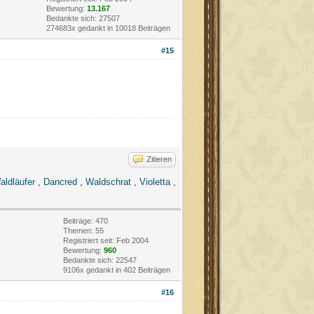
Bewertung:
13.167
Bedankte sich: 27507
274683x gedankt in 10018 Beiträgen
#15
Zitieren
aldläufer
,
Dancred
,
Waldschrat
,
Violetta
,
Beiträge: 470
Themen: 55
Registriert seit: Feb 2004
Bewertung:
960
Bedankte sich: 22547
9106x gedankt in 402 Beiträgen
#16