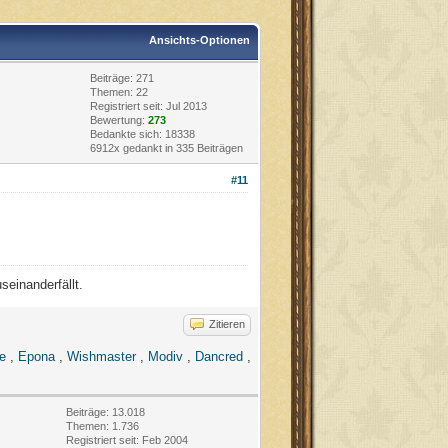
Ansichts-Optionen
Beiträge: 271
Themen: 22
Registriert seit: Jul 2013
Bewertung:
273
Bedankte sich: 18338
6912x gedankt in 335 Beiträgen
#11
seinanderfällt.
Zitieren
e
,
Epona
,
Wishmaster
,
Modiv
,
Dancred
,
Beiträge: 13.018
Themen: 1.736
Registriert seit: Feb 2004