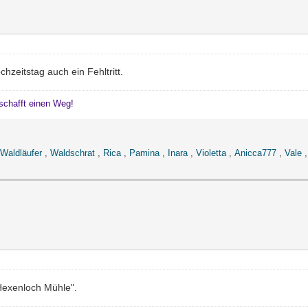
hzeitstag auch ein Fehltritt.
schafft einen Weg!
Waldläufer
,
Waldschrat
,
Rica
,
Pamina
,
Inara
,
Violetta
,
Anicca777
,
Vale
Hexenloch Mühle".