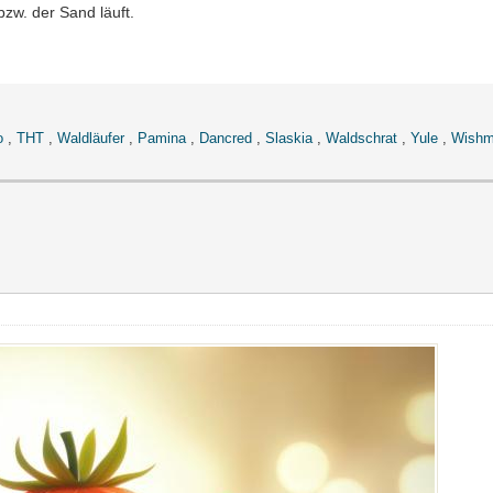
bzw. der Sand läuft.
o
,
THT
,
Waldläufer
,
Pamina
,
Dancred
,
Slaskia
,
Waldschrat
,
Yule
,
Wishm