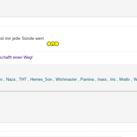
 ist mir jede Sünde wert.
schafft einen Weg!
ro
,
Naza
,
THT
,
Hernes_Son
,
Wishmaster
,
Pamina
,
Inara
,
Iris
,
Modiv
,
W