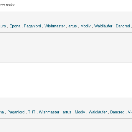
ann reden.
uro
,
Epona
,
Paganlord
,
Wishmaster
,
artus
,
Modiv
,
Waldläufer
,
Dancred
na
,
Paganlord
,
THT
,
Wishmaster
,
artus
,
Modiv
,
Waldläufer
,
Dancred
,
Vi