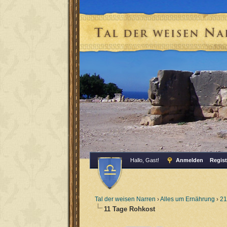
Hallo, Gast!
Anmelden
Regist
Tal der weisen Narren
›
Alles um Ernährung
›
21
11 Tage Rohkost