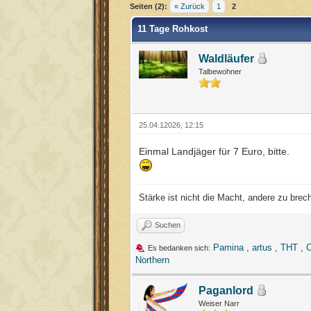
Seiten (2):
« Zurück
1
2
11 Tage Rohkost
Waldläufer
Talbewohner
25.04.12026, 12:15
Einmal Landjäger für 7 Euro, bitte.
Stärke ist nicht die Macht, andere zu brec
Suchen
Pamina
,
artus
,
THT
,
C
Es bedanken sich:
Northern
Paganlord
Weiser Narr