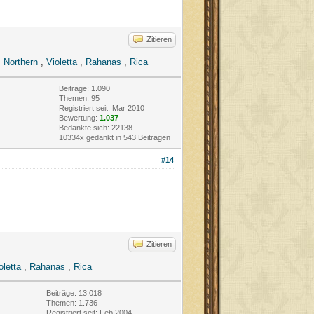
Zitieren
,
Northern
,
Violetta
,
Rahanas
,
Rica
Beiträge: 1.090
Themen: 95
Registriert seit: Mar 2010
Bewertung:
1.037
Bedankte sich: 22138
10334x gedankt in 543 Beiträgen
#14
Zitieren
oletta
,
Rahanas
,
Rica
Beiträge: 13.018
Themen: 1.736
Registriert seit: Feb 2004