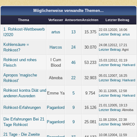
Möglicherweise verwandte Themen...
Thema
Verfasser
Antworten
Ansichten
Letzter Beitrag
1. Rohkost-Wettbewerb
22.03.12020, 16:06
artus
13
15.375
I2020
Letzter Beitrag
:
artus
Kohlensäure =
24.08.12012, 17:21
Harcos
24
30.070
Rohkost?
Letzter Beitrag
: Agni
Rohkost und rohes
I Cum
15.03.12012, 01:19
46
53.233
Fleisch
Blood
Letzter Beitrag
:
Hælvard
Apropos 'magische
05.01.12007, 16:25
Abnoba
22
32.903
Rohkost'
Letzter Beitrag
:
Hælvard
Rohkost kontra Diät und
30.11.12005, 12:58
Emme Ya
5
9.754
anderen Ausreden
Letzter Beitrag
:
Hælvard
21.01.12005, 19:13
Rohkost-Erfahrungen
Paganlord
9
16.126
Letzter Beitrag
: Abnoba
Die Erfahrungen Bei 21
11.08.12004, 22:38
Paganlord
9
25.081
Tage Rohkost
Letzter Beitrag
: MARCO
21 Tage - Die Zweite
10.08.12004, 11:59