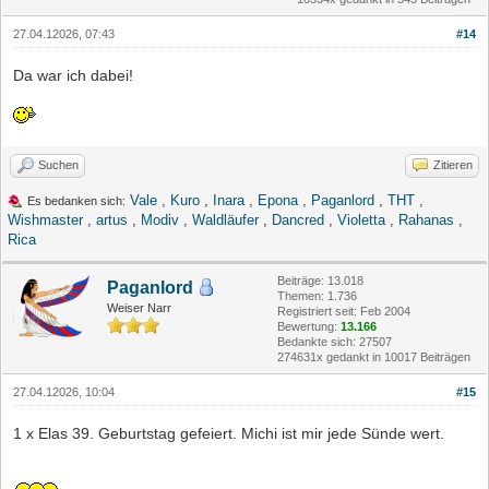
27.04.12026, 07:43
#14
Da war ich dabei!
Suchen
Zitieren
Vale
,
Kuro
,
Inara
,
Epona
,
Paganlord
,
THT
,
Es bedanken sich:
Wishmaster
,
artus
,
Modiv
,
Waldläufer
,
Dancred
,
Violetta
,
Rahanas
,
Rica
Beiträge: 13.018
Paganlord
Themen: 1.736
Weiser Narr
Registriert seit: Feb 2004
Bewertung:
13.166
Bedankte sich: 27507
274631x gedankt in 10017 Beiträgen
27.04.12026, 10:04
#15
1 x Elas 39. Geburtstag gefeiert. Michi ist mir jede Sünde wert.