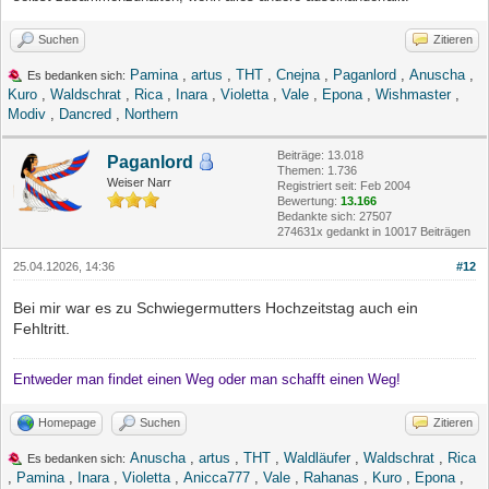
Suchen
Zitieren
Pamina
,
artus
,
THT
,
Cnejna
,
Paganlord
,
Anuscha
,
Es bedanken sich:
Kuro
,
Waldschrat
,
Rica
,
Inara
,
Violetta
,
Vale
,
Epona
,
Wishmaster
,
Modiv
,
Dancred
,
Northern
Beiträge: 13.018
Paganlord
Themen: 1.736
Weiser Narr
Registriert seit: Feb 2004
Bewertung:
13.166
Bedankte sich: 27507
274631x gedankt in 10017 Beiträgen
25.04.12026, 14:36
#12
Bei mir war es zu Schwiegermutters Hochzeitstag auch ein
Fehltritt.
Entweder man findet einen Weg oder man schafft einen Weg!
Homepage
Suchen
Zitieren
Anuscha
,
artus
,
THT
,
Waldläufer
,
Waldschrat
,
Rica
Es bedanken sich:
,
Pamina
,
Inara
,
Violetta
,
Anicca777
,
Vale
,
Rahanas
,
Kuro
,
Epona
,