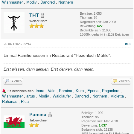
Wishmaster
,
Modiv
,
Dancred
,
Northern
Beiträge: 2.053
THT
Themen: 79
Weiser Narr
Registriert seit: Jan 2008
Bewertung:
627
Bedankte sich: 21030
16608x gedankt in 1102 Beiträgen
26.04.12026, 22:47
#13
Einmal Familienessen im Restaurant "Hexenloch Mühle".
Erst wissen, dann denken. Erst denken, dann reden.
Suchen
Zitieren
Inara
,
Vale
,
Pamina
,
Kuro
,
Epona
,
Paganlord
,
Es bedanken sich:
Wishmaster
,
artus
,
Modiv
,
Waldläufer
,
Dancred
,
Northern
,
Violetta
,
Rahanas
,
Rica
Beiträge: 1.090
Pamina
Themen: 95
Talbewohner
Registriert seit: Mar 2010
Bewertung:
1.037
Bedankte sich: 22138
10334x gedankt in 543 Beiträgen