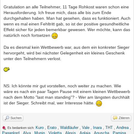
Gratulation an alle Teilnehmer, 11 Tage Rohkost waren schon eine
Herausforderung. Ich freue mich, dass alle bis zum Ende
durchgehalten haben. Man hat gesehen, dass es funktioniert. Auch
wenn es mal einen Fehltritt gab, so ist der positive gesundheitliche
Effekt sicher für jeden bemerkbar gewesen. Wer möchte, kann das
natürlich noch fortsetzen
Da es diesmal kein Wettbewerb war, aus dem ein konkreter Sieger
hervorgeht, wird bei nächster Gelegenheit ein kleines Geschenk
unter den Teilnehmern verlost.
NS: Ich könnte mir gut vorstellen, noch weiter zu machen. Wie
wäre es nach ein paar Tagen Pause mit einem kleinen Wettbewerb
nach dem Motto "last man standing"? - Wer am längsten durchhält
ist der Sieger. Schreibt mal, wer Interesse hätte.
Suchen
Zitieren
Kuro
,
Erato
,
Waldläufer
,
Vale
,
Inara
,
THT
,
Andrea
,
Es bedanken sich:
Paganlord
,
Alva
,
Munin
,
Violetta
,
Alexis
,
Aglaia
,
Anuscha
,
Pamina
,