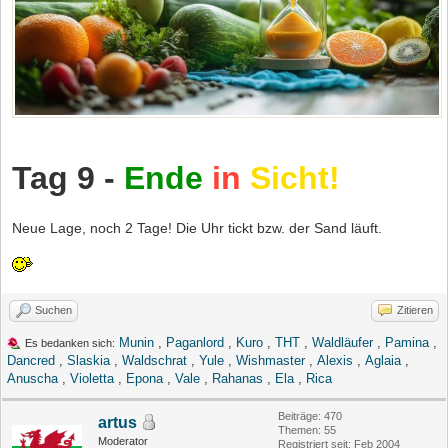
Tag 9 -
Ende
in
Sicht!
Neue Lage, noch 2 Tage! Die Uhr tickt bzw. der Sand läuft.
Suchen
Zitieren
Munin
,
Paganlord
,
Kuro
,
THT
,
Waldläufer
,
Pamina
,
Es bedanken sich:
Dancred
,
Slaskia
,
Waldschrat
,
Yule
,
Wishmaster
,
Alexis
,
Aglaia
,
Anuscha
,
Violetta
,
Epona
,
Vale
,
Rahanas
,
Ela
,
Rica
Beiträge: 470
artus
Themen: 55
Moderator
Registriert seit: Feb 2004