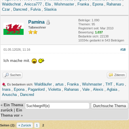
Waldschrat
,
Anicca777
,
Ela
,
Wishmaster
,
Franka
,
Epona
,
Rahanas
,
Czar
,
Dancred
,
Fulvia
,
Slaskia
Beiträge: 1.090
Pamina
Themen: 95
Talbewohner
Registriert seit: Mar 2010
Bewertung:
1.037
Bedankte sich: 22138
10334x gedankt in 543 Beiträgen
01.05.12026, 11:16
#18
Ich mache mit.
Suchen
Zitieren
Waldläufer
,
artus
,
Franka
,
Wishmaster
,
THT
,
Kuro
,
Es bedanken sich:
Inara
,
Epona
,
Paganlord
,
Violetta
,
Rahanas
,
Vale
,
Alexis
,
Aglaia
,
Anuscha
,
Dancred
«
Ein Thema
zurück
|
Ein
Thema vor
»
Seiten (2):
« Zurück
1
2