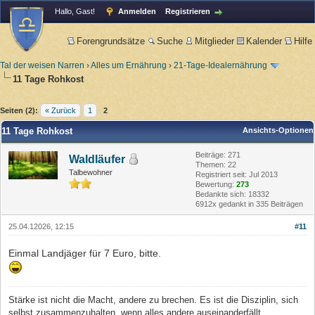
Hallo, Gast!
Anmelden
Registrieren
Forengrundsätze
Suche
Mitglieder
Kalender
Hilfe
Tal der weisen Narren
›
Alles um Ernährung
›
21-Tage-Idealernährung
11 Tage Rohkost
Seiten (2):
« Zurück
1
2
11 Tage Rohkost
Ansichts-Optionen
Beiträge: 271
Waldläufer
Themen: 22
Talbewohner
Registriert seit: Jul 2013
Bewertung:
273
Bedankte sich: 18332
6912x gedankt in 335 Beiträgen
25.04.12026, 12:15
#11
Einmal Landjäger für 7 Euro, bitte.
Stärke ist nicht die Macht, andere zu brechen. Es ist die Disziplin, sich
selbst zusammenzuhalten, wenn alles andere auseinanderfällt.