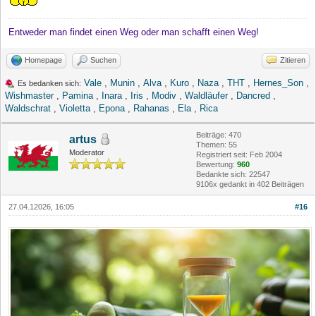
Entweder man findet einen Weg oder man schafft einen Weg!
Homepage
Suchen
Zitieren
Vale
,
Munin
,
Alva
,
Kuro
,
Naza
,
THT
,
Hernes_Son
,
Es bedanken sich:
Wishmaster
,
Pamina
,
Inara
,
Iris
,
Modiv
,
Waldläufer
,
Dancred
,
Waldschrat
,
Violetta
,
Epona
,
Rahanas
,
Ela
,
Rica
Beiträge: 470
artus
Themen: 55
Moderator
Registriert seit: Feb 2004
Bewertung:
960
Bedankte sich: 22547
9106x gedankt in 402 Beiträgen
27.04.12026, 16:05
#16