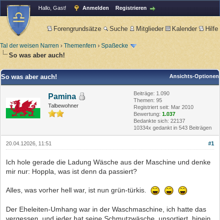
Hallo, Gast!
Anmelden
Registrieren
Forengrundsätze
Suche
Mitglieder
Kalender
Hilfe
Tal der weisen Narren
›
Themenfern
›
Spaßecke
So was aber auch!
So was aber auch!
Ansichts-Optionen
Beiträge: 1.090
Pamina
Themen: 95
Talbewohner
Registriert seit: Mar 2010
Bewertung:
1.037
Bedankte sich: 22137
10334x gedankt in 543 Beiträgen
20.04.12026, 11:51
#1
Ich hole gerade die Ladung Wäsche aus der Maschine und denke
mir nur: Hoppla, was ist denn da passiert?
Alles, was vorher hell war, ist nun grün-türkis.
Der Eheleiten-Umhang war in der Waschmaschine, ich hatte das
vergessen, und jeder hat seine Schmutzwäsche, unsortiert, hinein