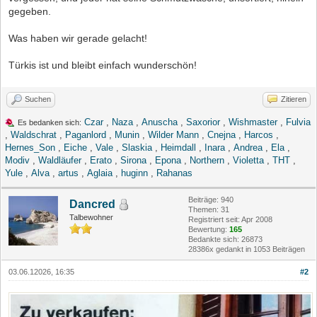
gegeben.
Was haben wir gerade gelacht!
Türkis ist und bleibt einfach wunderschön!
Suchen
Zitieren
Czar
,
Naza
,
Anuscha
,
Saxorior
,
Wishmaster
,
Fulvia
Es bedanken sich:
,
Waldschrat
,
Paganlord
,
Munin
,
Wilder Mann
,
Cnejna
,
Harcos
,
Hernes_Son
,
Eiche
,
Vale
,
Slaskia
,
Heimdall
,
Inara
,
Andrea
,
Ela
,
Modiv
,
Waldläufer
,
Erato
,
Sirona
,
Epona
,
Northern
,
Violetta
,
THT
,
Yule
,
Alva
,
artus
,
Aglaia
,
huginn
,
Rahanas
Beiträge: 940
Dancred
Themen: 31
Talbewohner
Registriert seit: Apr 2008
Bewertung:
165
Bedankte sich: 26873
28386x gedankt in 1053 Beiträgen
03.06.12026, 16:35
#2