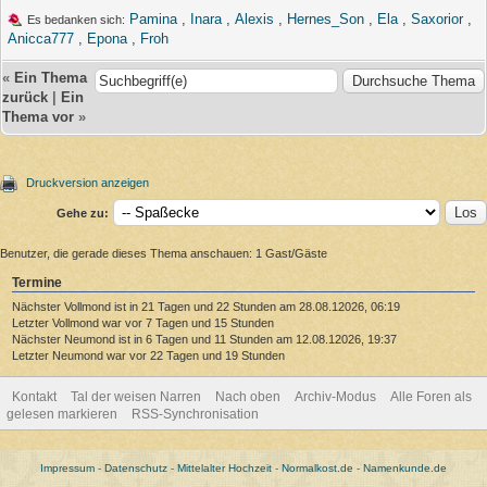
Pamina
,
Inara
,
Alexis
,
Hernes_Son
,
Ela
,
Saxorior
,
Es bedanken sich:
Anicca777
,
Epona
,
Froh
«
Ein Thema
zurück
|
Ein
Thema vor
»
Druckversion anzeigen
Gehe zu:
Benutzer, die gerade dieses Thema anschauen: 1 Gast/Gäste
Termine
Nächster Vollmond ist in 21 Tagen und 22 Stunden am 28.08.12026, 06:19
Letzter Vollmond war vor 7 Tagen und 15 Stunden
Nächster Neumond ist in 6 Tagen und 11 Stunden am 12.08.12026, 19:37
Letzter Neumond war vor 22 Tagen und 19 Stunden
Kontakt
Tal der weisen Narren
Nach oben
Archiv-Modus
Alle Foren als
gelesen markieren
RSS-Synchronisation
Impressum
-
Datenschutz
-
Mittelalter Hochzeit
-
Normalkost.de
-
Namenkunde.de