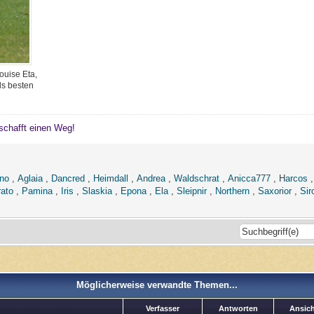
uise Eta,
ls besten
schafft einen Weg!
no
,
Aglaia
,
Dancred
,
Heimdall
,
Andrea
,
Waldschrat
,
Anicca777
,
Harcos
rato
,
Pamina
,
Iris
,
Slaskia
,
Epona
,
Ela
,
Sleipnir
,
Northern
,
Saxorior
,
Sir
Möglicherweise verwandte Themen...
Verfasser
Antworten
Ansic