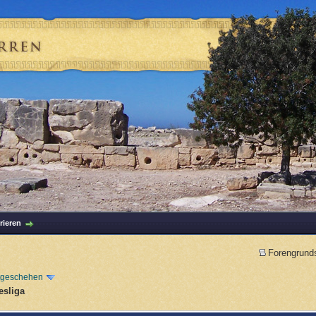
rieren
Forengrund
tgeschehen
esliga