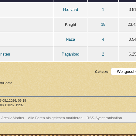
Hælvard
1
3.8
Knight
19
23.4
Naza
4
8.5
risten
Paganlord
2
6.2
Gehe zu:
st/Gäste
8.08.12026, 06:19
08.12026, 19:37
Archiv-Modus
Alle Foren als gelesen markieren
RSS-Synchronisation