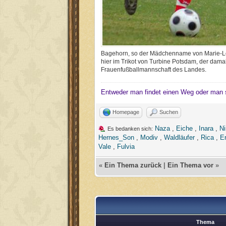
Bagehorn, so der Mädchenname von Marie-Lo
hier im Trikot von Turbine Potsdam, der dama
Frauenfußballmannschaft des Landes.
Entweder man findet einen Weg oder man 
Homepage
Suchen
Naza
,
Eiche
,
Inara
,
Ni
Es bedanken sich:
Hernes_Son
,
Modiv
,
Waldläufer
,
Rica
,
E
Vale
,
Fulvia
«
Ein Thema zurück
|
Ein Thema vor
»
Thema