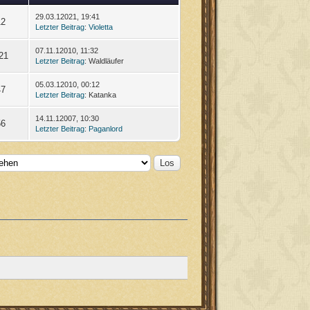
29.03.12021, 19:41
12
Letzter Beitrag
:
Violetta
07.11.12010, 11:32
21
Letzter Beitrag
: Waldläufer
05.03.12010, 00:12
47
Letzter Beitrag
: Katanka
14.11.12007, 10:30
56
Letzter Beitrag
:
Paganlord