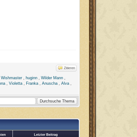
Zitieren
,
Wishmaster
,
huginn
,
Wilder Mann
,
ona
,
Violetta
,
Franka
,
Anuscha
,
Alva
,
hten
Letzter Beitrag