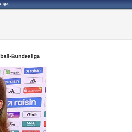
sliga
ßball-Bundesliga