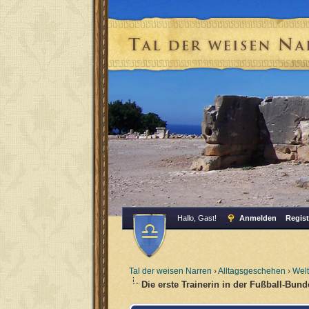
Hallo, Gast!
Anmelden
Regist
Tal der weisen Narren
›
Alltagsgeschehen
›
Wel
Die erste Trainerin in der Fußball-Bund