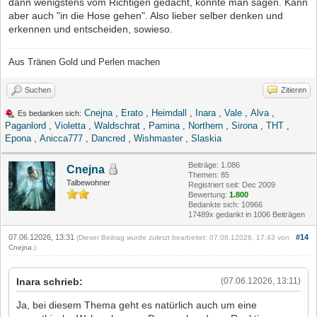
dann wenigstens vom Richtigen gedacht, könnte man sagen. Kann
aber auch "in die Hose gehen". Also lieber selber denken und
erkennen und entscheiden, sowieso.
Aus Tränen Gold und Perlen machen
Suchen
Zitieren
Cnejna
,
Erato
,
Heimdall
,
Inara
,
Vale
,
Alva
,
Es bedanken sich:
Paganlord
,
Violetta
,
Waldschrat
,
Pamina
,
Northern
,
Sirona
,
THT
,
Epona
,
Anicca777
,
Dancred
,
Wishmaster
,
Slaskia
Beiträge: 1.086
Cnejna
Themen: 85
Talbewohner
Registriert seit: Dec 2009
Bewertung:
1.800
Bedankte sich: 10966
17489x gedankt in 1006 Beiträgen
07.06.12026, 13:31
#14
(Dieser Beitrag wurde zuletzt bearbeitet: 07.06.12026, 17:43 von
Cnejna
.)
Inara schrieb:
(07.06.12026, 13:11)
Ja, bei diesem Thema geht es natürlich auch um eine