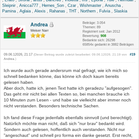
Sleipnir
,
Anicca777
,
Hernes_Son
,
Czar
,
Wishmaster
,
Anuscha
,
Pamina
,
Aglaia
,
Alexis
,
Rahanas
,
THT
,
Northern
,
Fulvia
,
Slaskia
Beiträge: 3.054
Andrea
Themen: 89
Weiser Narr
Registriert seit: Jan 2012
Bewertung:
908
Bedankte sich: 26298
65854x gedankt in 3882 Beiträgen
09.06.12026, 21:17
#19
(Dieser Beitrag wurde zuletzt bearbeitet: 09.06.12026, 21:19 von
Andrea
.)
Ich wurde auch gerade andersrum mal gefragt, wie ich mich so
schnell bedanken könne, das könne ich doch kaum bereits
gelesen haben.
Aber doch, hatte ich, jenen Text hatte ich geradezu "aufgesogen".
Das geht mir nicht bei allen Texten so, bei manchen brauche ich
10 Minuten zum Lesen - und habe sie vielleicht aber immer noch
nicht verstanden. Besonders technische Sachen.
Ich fand diese Frage jedenfalls ebenfalls sinnvoll (und berechtigt).
Natürlich möchte man nicht, daß sich "nur brav" bedankt wird.
Sondern auch gelesen, hoffentlich auch verstanden. Nicht nur
"angeschaut" und schnell pro forma ein danke gesetzt. Erst recht,