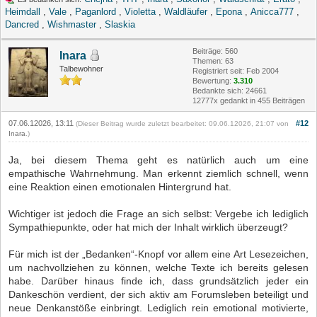
Heimdall
,
Vale
,
Paganlord
,
Violetta
,
Waldläufer
,
Epona
,
Anicca777
,
Dancred
,
Wishmaster
,
Slaskia
Beiträge: 560
Inara
Themen: 63
Talbewohner
Registriert seit: Feb 2004
Bewertung:
3.310
Bedankte sich: 24661
12777x gedankt in 455 Beiträgen
07.06.12026, 13:11
#12
(Dieser Beitrag wurde zuletzt bearbeitet: 09.06.12026, 21:07 von
Inara
.)
Ja, bei diesem Thema geht es natürlich auch um eine
empathische Wahrnehmung. Man erkennt ziemlich schnell, wenn
eine Reaktion einen emotionalen Hintergrund hat.
Wichtiger ist jedoch die Frage an sich selbst: Vergebe ich lediglich
Sympathiepunkte, oder hat mich der Inhalt wirklich überzeugt?
Für mich ist der „Bedanken“-Knopf vor allem eine Art Lesezeichen,
um nachvollziehen zu können, welche Texte ich bereits gelesen
habe. Darüber hinaus finde ich, dass grundsätzlich jeder ein
Dankeschön verdient, der sich aktiv am Forumsleben beteiligt und
neue Denkanstöße einbringt. Lediglich rein emotional motivierte,