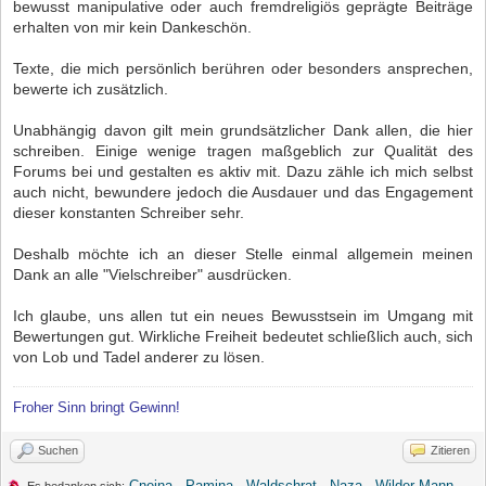
bewusst manipulative oder auch fremdreligiös geprägte Beiträge
erhalten von mir kein Dankeschön.
Texte, die mich persönlich berühren oder besonders ansprechen,
bewerte ich zusätzlich.
Unabhängig davon gilt mein grundsätzlicher Dank allen, die hier
schreiben. Einige wenige tragen maßgeblich zur Qualität des
Forums bei und gestalten es aktiv mit. Dazu zähle ich mich selbst
auch nicht, bewundere jedoch die Ausdauer und das Engagement
dieser konstanten Schreiber sehr.
Deshalb möchte ich an dieser Stelle einmal allgemein meinen
Dank an alle "Vielschreiber" ausdrücken.
Ich glaube, uns allen tut ein neues Bewusstsein im Umgang mit
Bewertungen gut. Wirkliche Freiheit bedeutet schließlich auch, sich
von Lob und Tadel anderer zu lösen.
Froher Sinn bringt Gewinn!
Suchen
Zitieren
Cnejna
,
Pamina
,
Waldschrat
,
Naza
,
Wilder Mann
,
Es bedanken sich: