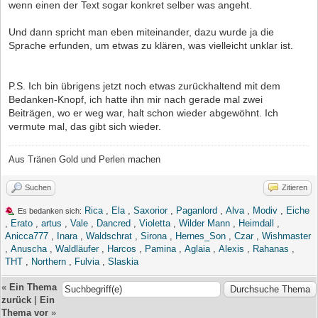
wenn einen der Text sogar konkret selber was angeht.
Und dann spricht man eben miteinander, dazu wurde ja die
Sprache erfunden, um etwas zu klären, was vielleicht unklar ist.
P.S. Ich bin übrigens jetzt noch etwas zurückhaltend mit dem
Bedanken-Knopf, ich hatte ihn mir nach gerade mal zwei
Beiträgen, wo er weg war, halt schon wieder abgewöhnt. Ich
vermute mal, das gibt sich wieder.
Aus Tränen Gold und Perlen machen
Suchen
Zitieren
Rica
,
Ela
,
Saxorior
,
Paganlord
,
Alva
,
Modiv
,
Eiche
Es bedanken sich:
,
Erato
,
artus
,
Vale
,
Dancred
,
Violetta
,
Wilder Mann
,
Heimdall
,
Anicca777
,
Inara
,
Waldschrat
,
Sirona
,
Hernes_Son
,
Czar
,
Wishmaster
,
Anuscha
,
Waldläufer
,
Harcos
,
Pamina
,
Aglaia
,
Alexis
,
Rahanas
,
THT
,
Northern
,
Fulvia
,
Slaskia
«
Ein Thema
zurück
|
Ein
Thema vor
»