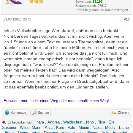
Bewertung:
13.196
Bedankte sich: 27517
274874x gedankt in 10023 Beiträgen
09.06.12026, 20:45
#18
Ich als Vielschreiber lege Wert darauf, daß man sich bedankt.
Nicht bei den Tages-Artikeln, das ist mir nicht wichtig. Aber wenn
ich 1 Stunde an einem Text zu unseren Themen sitze, dann ist ein
"danke" ein schöner Lohn für meine Mühen. Es irritiert mich, wenn
es nicht belohnt wird. Denn ich schreibe das ja nicht für mich. Und
wenn sich jemand exemplarisch "nicht bedankt", dann frage ich
diejenige auch: "was los ist?" Also ob diejenige ein Problem mit mir
oder mit meinen Texten hat? Das wird dann weggelogen. Also
frage ich: warum hast du dich dann nicht bedankt? Das finde ich
so normal. Wenn mit meiner Frage ein Druck aufgebaut wird, dann
ist das ebenfalls beabsichtigt, um den Lügner zu stellen.
Entweder man findet einen Weg oder man schafft einen Weg!
Homepage
Suchen
Zitieren
Inara
,
Andrea
,
Waldschrat
,
Nino
,
Rica
,
Ela
,
Es bedanken sich:
Saxorior
,
Wilder Mann
,
Alva
,
Kuro
,
Vale
,
Munin
,
Naza
,
Modiv
,
Eiche
,
Erato
,
Sirona
,
artus
,
Dancred
,
Violetta
,
Iris
,
Epona
,
Yule
,
Heimdall
,