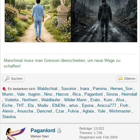
Manchmal muss man Grenzen überschreiten, um neue Wege zu
schaffen!
Suchen
Zitieren
Waldschrat
,
Saxorior
,
Inara
,
Pamina
,
Hernes_Son
,
Es bedanken sich:
Munin
,
Vale
,
huginn
,
Nino
,
Harcos
,
Rica
,
Paganlord
,
Sirona
,
Heimdall
,
Violetta
,
Northern
,
Waldläufer
,
Wilder Mann
,
Erato
,
Kuro
,
Alva
,
Eiche
,
THT
,
Ela
,
Modiv
,
ElbElfe
,
artus
,
Epona
,
Anicca777
,
Froh
,
Alexis
,
Anuscha
,
Dancred
,
Czar
,
Fulvia
,
Aglaia
,
Yule
,
Wishmaster
,
Slaskia
Beiträge: 13.022
Paganlord
Themen: 1.736
Weiser Narr
Registriert seit: Feb 2004