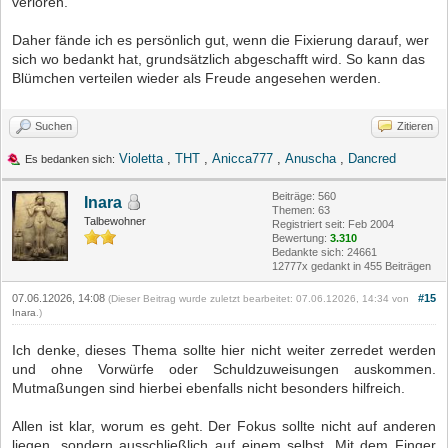
verloren.
Daher fände ich es persönlich gut, wenn die Fixierung darauf, wer
sich wo bedankt hat, grundsätzlich abgeschafft wird. So kann das
Blümchen verteilen wieder als Freude angesehen werden.
Suchen
Zitieren
Violetta
,
THT
,
Anicca777
,
Anuscha
,
Dancred
Es bedanken sich:
Beiträge: 560
Inara
Themen: 63
Talbewohner
Registriert seit: Feb 2004
Bewertung:
3.310
Bedankte sich: 24661
12777x gedankt in 455 Beiträgen
07.06.12026, 14:08
#15
(Dieser Beitrag wurde zuletzt bearbeitet: 07.06.12026, 14:34 von
Inara
.)
Ich denke, dieses Thema sollte hier nicht weiter zerredet werden
und ohne Vorwürfe oder Schuldzuweisungen auskommen.
Mutmaßungen sind hierbei ebenfalls nicht besonders hilfreich.
Allen ist klar, worum es geht. Der Fokus sollte nicht auf anderen
liegen, sondern ausschließlich auf einem selbst. Mit dem Finger