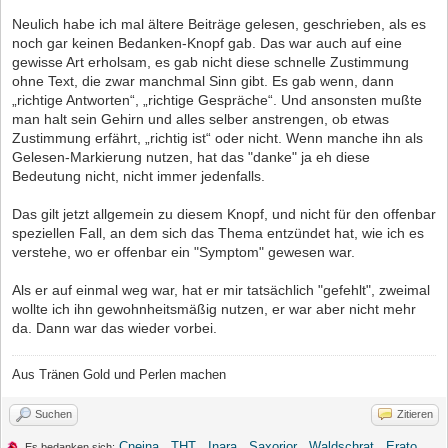
Neulich habe ich mal ältere Beiträge gelesen, geschrieben, als es
noch gar keinen Bedanken-Knopf gab. Das war auch auf eine
gewisse Art erholsam, es gab nicht diese schnelle Zustimmung
ohne Text, die zwar manchmal Sinn gibt. Es gab wenn, dann
„richtige Antworten“, „richtige Gespräche“. Und ansonsten mußte
man halt sein Gehirn und alles selber anstrengen, ob etwas
Zustimmung erfährt, „richtig ist“ oder nicht. Wenn manche ihn als
Gelesen-Markierung nutzen, hat das "danke" ja eh diese
Bedeutung nicht, nicht immer jedenfalls.
Das gilt jetzt allgemein zu diesem Knopf, und nicht für den offenbar
speziellen Fall, an dem sich das Thema entzündet hat, wie ich es
verstehe, wo er offenbar ein "Symptom" gewesen war.
Als er auf einmal weg war, hat er mir tatsächlich "gefehlt", zweimal
wollte ich ihn gewohnheitsmäßig nutzen, er war aber nicht mehr
da. Dann war das wieder vorbei.
Aus Tränen Gold und Perlen machen
Suchen
Zitieren
Cnejna
,
THT
,
Inara
,
Saxorior
,
Waldschrat
,
Erato
,
Es bedanken sich: