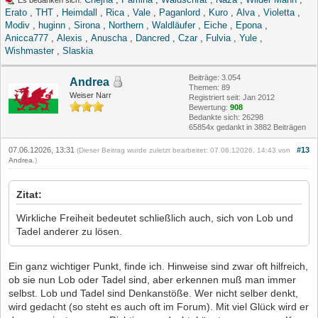
Erato
,
THT
,
Heimdall
,
Rica
,
Vale
,
Paganlord
,
Kuro
,
Alva
,
Violetta
,
Modiv
,
huginn
,
Sirona
,
Northern
,
Waldläufer
,
Eiche
,
Epona
,
Anicca777
,
Alexis
,
Anuscha
,
Dancred
,
Czar
,
Fulvia
,
Yule
,
Wishmaster
,
Slaskia
Beiträge: 3.054
Andrea
Themen: 89
Weiser Narr
Registriert seit: Jan 2012
Bewertung:
908
Bedankte sich: 26298
65854x gedankt in 3882 Beiträgen
07.06.12026, 13:31
#13
(Dieser Beitrag wurde zuletzt bearbeitet: 07.06.12026, 14:43 von
Andrea
.)
Zitat:
Wirkliche Freiheit bedeutet schließlich auch, sich von Lob und
Tadel anderer zu lösen.
Ein ganz wichtiger Punkt, finde ich. Hinweise sind zwar oft hilfreich,
ob sie nun Lob oder Tadel sind, aber erkennen muß man immer
selbst. Lob und Tadel sind Denkanstöße. Wer nicht selber denkt,
wird gedacht (so steht es auch oft im Forum). Mit viel Glück wird er