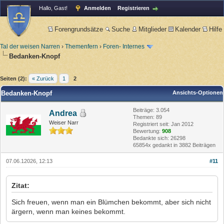
Hallo, Gast!
Anmelden
Registrieren
Forengrundsätze
Suche
Mitglieder
Kalender
Hilfe
Tal der weisen Narren
›
Themenfern
›
Foren- Internes
Bedanken-Knopf
Seiten (2):
« Zurück
1
2
Bedanken-Knopf
Ansichts-Optionen
Beiträge: 3.054
Andrea
Themen: 89
Weiser Narr
Registriert seit: Jan 2012
Bewertung:
908
Bedankte sich: 26298
65854x gedankt in 3882 Beiträgen
07.06.12026, 12:13
#11
Zitat:
Sich freuen, wenn man ein Blümchen bekommt, aber sich nicht
ärgern, wenn man keines bekommt.