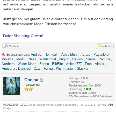
auf andere zu zeigen, ist nämlich immer einfacher, als bei sich
selbst anzufangen.
Jetzt gilt es, mit gutem Beispiel voranzugehen. Um auf den Anfang
zurückzukommen: Möge Frieden herrschen!
Froher Sinn bringt Gewinn!
Suchen
Zitieren
Andrea
,
Heimdall
,
Vale
,
Munin
,
Erato
,
Paganlord
,
Es bedanken sich:
Violetta
,
Modiv
,
Naza
,
Waldschrat
,
huginn
,
Harcos
,
Sirona
,
Pamina
,
Northern
,
Wilder Mann
,
Epona
,
ElbElfe
,
Anicca777
,
Froh
,
Alexis
,
Anuscha
,
Dancred
,
Czar
,
Fulvia
,
Wishmaster
,
Slaskia
Beiträge: 1.086
Cnejna
Themen: 85
Talbewohner
Registriert seit: Dec 2009
Bewertung:
1.800
Bedankte sich: 10966
17489x gedankt in 1006 Beiträgen
07.06.12026, 17:10
#16
(Dieser Beitrag wurde zuletzt bearbeitet: 07.06.12026, 17:19 von
Cnejna
.)