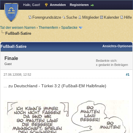
Hallo, Gast!
Anmelden
Registrieren
Forengrundsätze
Suche
Mitglieder
Kalender
Hilfe
Tal der weisen Narren
›
Themenfern
›
Spaßecke
Fußball-Satire
Fußball-Satire
Ansichts-Optionen
Finale
Bedankte sich:
Gast
x gedankt in Beiträgen
27.06.12008, 12:52
#1
... zu Deutschland - Türkei 3:2 (Fußball-EM Halbfinale)