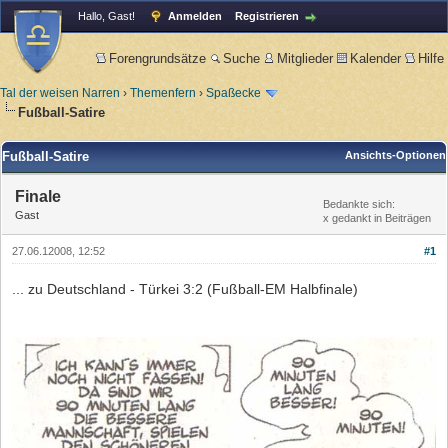
Hallo, Gast!
Anmelden
Registrieren
Forengrundsätze
Suche
Mitglieder
Kalender
Hilfe
Tal der weisen Narren
›
Themenfern
›
Spaßecke
Fußball-Satire
Fußball-Satire
Ansichts-Optionen
Finale
Bedankte sich:
Gast
x gedankt in Beiträgen
27.06.12008, 12:52
#1
... zu Deutschland - Türkei 3:2 (Fußball-EM Halbfinale)