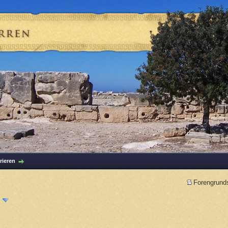
rieren
Forengrund