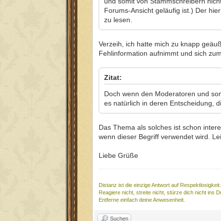
und somit von Stammschreibern nicht 
Forums-Ansicht geläufig ist.) Der 
zu lesen.
Verzeih, ich hatte mich zu knapp geäuß
Fehlinformation aufnimmt und sich zu
Zitat:
Doch wenn den Moderatoren und sonst
es natürlich in deren Entscheidung, d
Das Thema als solches ist schon interes
wenn dieser Begriff verwendet wird. L
Liebe Grüße
Distanz ist die einzige Antwort auf Respektlosigkeit.
Reagiere nicht, streite nicht, stürze dich nicht ins 
Entferne einfach deine Anwesenheit.
Suchen