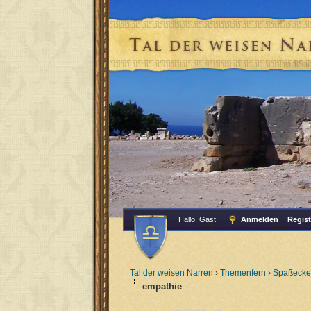
Hallo, Gast!
Anmelden
Regist
Tal der weisen Narren
›
Themenfern
›
Spaßecke
empathie