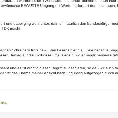
praktiziert werden sollte. (Was 'Außenstehende' denken und tun interes
hier erwünschte BEWUßTE Umgang mit Worten erfordert demnach auch, B
ert und dabei ging wohl unter, daß ich naturlich den Bundesbürger mein
m TDK macht.
igen Schreibern trotz bewußten Lesens hierin zu viele negative Sugge
iesen Beitrag auf die Trollwiese umzusiedeln; wo er möglicherweise tat
sant und es ist wichtig diesen Begriff zu definieren, so daß wir auch 
eider ist das Thema meiner Ansicht nach ungünstig aufgezogen durch d
Drama.