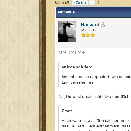
Seiten (2):
« Zurück
1
2
empathie
Hælvard
Weiser Narr
25.05.12008, 00:44
anicca schrieb:
Ich habe es so dargestellt, wie es mi
Link versehen ein.
Na, Du wirst doch nicht etwa oberfläc
Zitat:
Auch war mir, als hätte ich hier meh
dazu äußert. Dem entnahm ich, dass e