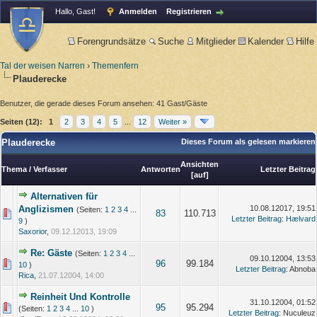
Hallo, Gast!
Anmelden
Registrieren
Forengrundsätze
Suche
Mitglieder
Kalender
Hilfe
Tal der weisen Narren
›
Themenfern
Plauderecke
Benutzer, die gerade dieses Forum ansehen: 41 Gast/Gäste
Seiten (12):
1
2
3
4
5
...
12
Weiter »
Plauderecke
Dieses Forum als gelesen markieren
Ansichten
Thema
/
Verfasser
Antworten
Letzter Beitrag
[
auf
]
Alternativen für
Anglizismen
10.08.12017, 19:51
(Seiten:
1
2
3
4
...
83
110.713
Letzter Beitrag
:
Hælvard
9
)
Saxorior
,
09.12.12013, 19:09
Re: Gäste
(Seiten:
1
2
3
4
...
09.10.12004, 13:53
96
99.184
10
)
Letzter Beitrag
: Abnoba
Rica
,
21.07.12004, 14:00
Reinheit Und Kontrolle
31.10.12004, 01:52
95
95.294
(Seiten:
1
2
3
4
...
10
)
Letzter Beitrag
: Nuculeuz