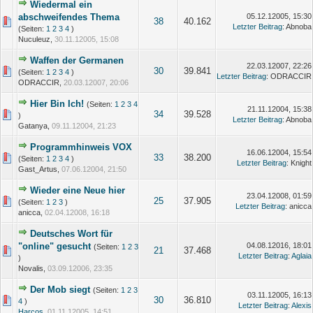
Wiedermal ein
abschweifendes Thema
05.12.12005, 15:30
38
40.162
Letzter Beitrag
: Abnoba
(Seiten:
1
2
3
4
)
Nuculeuz,
30.11.12005, 15:08
Waffen der Germanen
22.03.12007, 22:26
30
39.841
(Seiten:
1
2
3
4
)
Letzter Beitrag
: ODRACCIR
ODRACCIR,
20.03.12007, 20:06
Hier Bin Ich!
(Seiten:
1
2
3
4
21.11.12004, 15:38
34
39.528
)
Letzter Beitrag
: Abnoba
Gatanya,
09.11.12004, 21:23
Programmhinweis VOX
16.06.12004, 15:54
33
38.200
(Seiten:
1
2
3
4
)
Letzter Beitrag
: Knight
Gast_Artus,
07.06.12004, 21:50
Wieder eine Neue hier
23.04.12008, 01:59
25
37.905
(Seiten:
1
2
3
)
Letzter Beitrag
: anicca
anicca,
02.04.12008, 16:18
Deutsches Wort für
"online" gesucht
04.08.12016, 18:01
(Seiten:
1
2
3
21
37.468
Letzter Beitrag
:
Aglaia
)
Novalis,
03.09.12006, 23:35
Der Mob siegt
(Seiten:
1
2
3
03.11.12005, 16:13
30
36.810
4
)
Letzter Beitrag
:
Alexis
Harcos
,
01.11.12005, 14:51