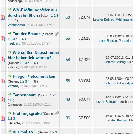
distelfliege,
13.08.12004, 12:06
WM-Eröffnungsfeier nur
durchschnittlich
07.07.12010, 23:29
(Seiten:
1
2
3
68
72.674
Letzter Beitrag
:
Wishmaster
4
...
7
)
Wishmaster
,
09.06.12006, 17:10
Tag der Frauen
(Seiten:
08.03.12023, 10:06
55
72.516
1
2
3
4
...
6
)
Letzter Beitrag
:
Paganlord
Hælvard
,
08.03.12005, 14:27
Wie sollten Neuschreiber
hier behandelt werden?
12.07.12011, 01:49
58
67.422
Letzter Beitrag
: Liza
(Seiten:
1
2
3
4
...
6
)
salvius,
22.06.12011, 02:14
Fliegen / Stechmücken
28.06.12004, 00:29
58
60.084
(Seiten:
1
2
3
4
...
6
)
Letzter Beitrag
:
Ajax
Wizard
,
17.06.12004, 12:47
Tannenbaum
(Seiten:
1
2
3
14.10.12010, 21:27
48
60.077
4
5
)
Letzter Beitrag
: moorbauer
Ovanalon,
13.12.12003, 02:36
Frühlingsgrüße
(Seiten:
16.04.12023, 19:53
36
57.560
1
2
3
4
)
Letzter Beitrag
:
Ela
KATANA,
23.02.12009, 21:02
nur mal so...
(Seiten:
1
2
3