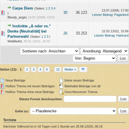
Carpe Diem
(Seiten:
1
2
3
4
13.07.12006, 17:00
30
36.123
)
Letzter Beitrag
:
Paganlord
Bloody_angel,
13.07.12006, 13:52
Instinkte „& oder vs.“
Denke (Neutralität) bei
22.02.12011, 15:56
26
33.253
Letzter Beitrag
:
Hælvard
Partnerwahl
(Seiten:
1
2
3
)
Waldläufer,
30.01.12011, 16:33
Seiten (12):
1
2
3
4
5
...
12
Weiter »
Neue Beiträge
Keine neuen Beiträge
Heißes Thema mit neuen Beiträgen
Beinhaltet Beiträge von dir
Heißes Thema ohne neue Beiträge
Geschlossenes Thema
Dieses Forum durchsuchen:
Gehe zu:
Termine
Nächster Vollmond ist in 18 Tagen und 1 Stunde am 28.08.12026, 06:19