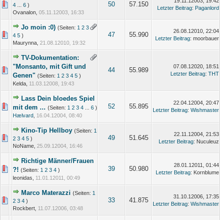
19.11.12003, 19:42
50
57.150
4
...
6
)
Letzter Beitrag
:
Paganlord
Ovanalon,
05.11.12003, 16:33
Jo moin :0)
(Seiten:
1
2
3
26.08.12010, 22:04
47
55.990
4
5
)
Letzter Beitrag
: moorbauer
Maurynna,
21.08.12010, 19:32
TV-Dokumentation:
"Monsanto, mit Gift und
07.08.12020, 18:51
44
55.989
Letzter Beitrag
:
THT
Genen"
(Seiten:
1
2
3
4
5
)
Kelda,
11.03.12008, 19:43
Lass Dein bloedes Spiel
22.04.12004, 20:47
52
55.895
mit dem ...
(Seiten:
1
2
3
4
...
6
)
Letzter Beitrag
:
Wishmaster
Hælvard
,
16.04.12004, 08:40
Kino-Tip Hellboy
(Seiten:
1
22.11.12004, 21:53
49
51.645
2
3
4
5
)
Letzter Beitrag
: Nuculeuz
NoName,
25.09.12004, 16:46
Richtige Männer/Frauen
28.01.12011, 01:44
39
50.980
?!
(Seiten:
1
2
3
4
)
Letzter Beitrag
: Kornblume
leonidas,
11.01.12011, 00:49
Marco Materazzi
(Seiten:
1
31.10.12006, 17:35
33
41.875
2
3
4
)
Letzter Beitrag
:
Wishmaster
Rockbert,
11.07.12006, 03:48