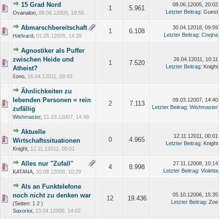
15 Grad Nord
08.06.12005, 20:02
1
5.961
Letzter Beitrag
: Guest
Ovanalon,
08.06.12005, 18:55
Abmarschbereitschaft
30.04.12018, 09:59
1
6.108
Letzter Beitrag
:
Cnejna
Hælvard
,
01.05.12009, 14:39
Agnostiker als Puffer
zwischen Heide und
26.04.12011, 10:11
1
7.520
Letzter Beitrag
: Knight
Atheist?
čono,
26.04.12011, 08:43
Ähnlichkeiten zu
lebenden Personen = rein
09.03.12007, 14:40
2
7.113
Letzter Beitrag
:
Wishmaster
zufällig
Wishmaster
,
01.03.12007, 14:48
Aktuelle
12.11.12011, 00:01
0
4.965
Wirtschaftssituationen
Letzter Beitrag
: Knight
Knight,
12.11.12011, 00:01
Alles nur "Zufall"
27.11.12008, 10:14
4
8.998
Letzter Beitrag
:
Violetta
KATANA,
30.08.12008, 10:29
Als an Funktelefone
noch nicht zu denken war
05.10.12006, 15:35
12
19.436
Letzter Beitrag
: Zoe
(Seiten:
1
2
)
Saxorior
,
23.04.12006, 14:02