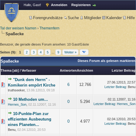
Hallo, Gast!
Anmelden
Registrieren
Forengrundsätze
Suche
Mitglieder
Kalender
Hilfe
Tal der weisen Narren
›
Themenfern
Spaßecke
Benutzer, die gerade dieses Forum ansehen: 10 Gast/Gäste
Seiten (9):
1
2
3
4
5
...
9
Weiter »
Spaßecke
Dieses Forum als gelesen markieren
Thema
[
ab
]
/
Verfasser
Antworten
Ansichten
Letzter Beitrag
"Dunk dem Herrn" -
27.06.12013, 22:57
6
12.766
Komikerin empört Kirche
Letzter Beitrag
: Benu
truthseeker,
13.06.12013, 09:18
10 Methoden um...
02.11.12007, 11:16
0
5.294
Letzter Beitrag
:
Hernes_Son
Hernes_Son
,
02.11.12007, 11:16
10-Punkte-Plan zur
effizienten Ausbeutung
02.04.12010, 20:53
0
4.977
Letzter Beitrag
: Benu
eines Planeten...
Benu,
02.04.12010, 20:53