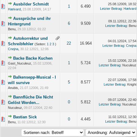
Ausbilder Schmidt
25.08.12009, 18:32
1
6.490
Letzter Beitrag
:
Hælvard
Hælvard
,
23.08.12009, 14:17
Aussprüche und ihr
09.11.12012, 22:36
6
9.509
Hintergrund
Letzter Beitrag
: Benu
Benu,
29.10.12012, 01:22
Autokorrektur und
04.01.12024, 17:54
22
16.964
Schreibfehler
(Seiten:
1
2
3
)
Letzter Beitrag
:
Cnejna
Cnejna
,
30.12.12021, 12:06
Backe Backe Kuchen
15.02.12006, 22:16
1
5.724
Gast_Nuculeuz,
15.02.12006,
Letzter Beitrag
: Nuculeuz
22:04
Balkensepp-Musical - I
22.07.12006, 17:58
5
8.577
will survive
Letzter Beitrag
: Knight
Anubis,
21.07.12006, 21:49
Bannflüche Die Nicht
09.07.12004, 22:40
0
5.812
Gelöst Werden...
Letzter Beitrag
: Nuculeuz
Nuculeuz,
09.07.12004, 22:40
Bastian Sick
11.02.12012, 12:30
0
4.445
Letzter Beitrag
: Benu
Benu,
11.02.12012, 12:30