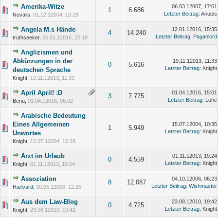
Amerika-Witze
06.03.12007, 17:01
1
6.686
Letzter Beitrag
: Anubis
Novalis,
01.12.12004, 10:29
Angela M.s Hände
12.01.12016, 15:35
4
14.240
Letzter Beitrag
:
Paganlord
truthseeker,
06.01.12016, 22:19
Anglizismen und
Abkürzungen in der
19.11.12013, 11:33
0
5.616
Letzter Beitrag
: Knight
deutschen Sprache
Knight,
19.11.12013, 11:33
April April! :D
01.04.12016, 15:01
3
7.775
Letzter Beitrag
: Lohe
Benu,
01.04.12016, 06:02
Arabische Bedeutung
Eines Allgemeinen
15.07.12004, 10:35
1
5.949
Letzter Beitrag
: Knight
Unwortes
Knight,
15.07.12004, 10:28
Arzt im Urlaub
01.11.12013, 19:24
0
4.559
Letzter Beitrag
: Knight
Knight,
01.11.12013, 19:24
Assoziation
04.10.12006, 06:23
8
12.087
Letzter Beitrag
:
Wishmaster
Hælvard
,
30.05.12006, 12:25
Aus dem Law-Blog
23.08.12010, 19:42
0
4.725
Letzter Beitrag
: Knight
Knight,
23.08.12010, 19:42