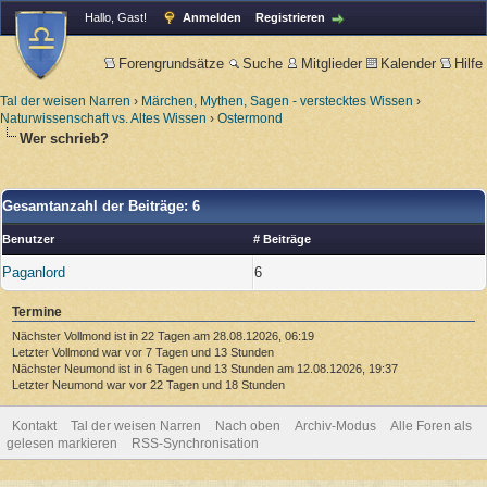
Hallo, Gast!
Anmelden
Registrieren
Forengrundsätze
Suche
Mitglieder
Kalender
Hilfe
Tal der weisen Narren
›
Märchen, Mythen, Sagen - verstecktes Wissen
›
Naturwissenschaft vs. Altes Wissen
›
Ostermond
Wer schrieb?
Gesamtanzahl der Beiträge: 6
Benutzer
# Beiträge
Paganlord
6
Termine
Nächster Vollmond ist in 22 Tagen am 28.08.12026, 06:19
Letzter Vollmond war vor 7 Tagen und 13 Stunden
Nächster Neumond ist in 6 Tagen und 13 Stunden am 12.08.12026, 19:37
Letzter Neumond war vor 22 Tagen und 18 Stunden
Kontakt
Tal der weisen Narren
Nach oben
Archiv-Modus
Alle Foren als
gelesen markieren
RSS-Synchronisation