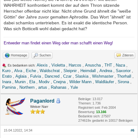
WAHRHEIT konfrontiert kommt der auf dem Thron sitzende
Herrscher offenbar nicht klar. Nicht ohne Grund ähnelt die "weiße
Göttin" der Jahre zuvor gemalten Aphrodite. Das Wort "ähnelt" ist
dabei schamlos untertrieben. Es ist exakt die identische Person.
Was sich Botticelli wohl dabei gedacht hat?
Entweder man findet einen Weg oder man schafft einen Weg!
Homepage
Suchen
Zitieren
Alexis
,
Violetta
,
Harcos
,
Anuscha
,
THT
,
Naza
,
Es bedanken sich:
Kuro
,
Alva
,
Eiche
,
Waldschrat
,
Sleipnir
,
Heimdall
,
Andrea
,
Saxorior
,
Erato
,
Aglaia
,
Fulvia
,
Dancred
,
Czar
,
Slaskia
,
Wishmaster
,
Thorhall
,
Inara
,
Munin
,
Ela
,
Modiv
,
Cnejna
,
Wilder Mann
,
Waldläufer
,
Sirona
,
Pamina
,
Northern
,
artus
,
Rahanas
,
Yule
Beiträge: 13.017
Paganlord
Themen: 1.736
Weiser Narr
Registriert seit: Feb 2004
Bewertung:
13.166
Bedankte sich: 27507
274619x gedankt in 10017 Beiträgen
15.04.12022, 14:34
#6