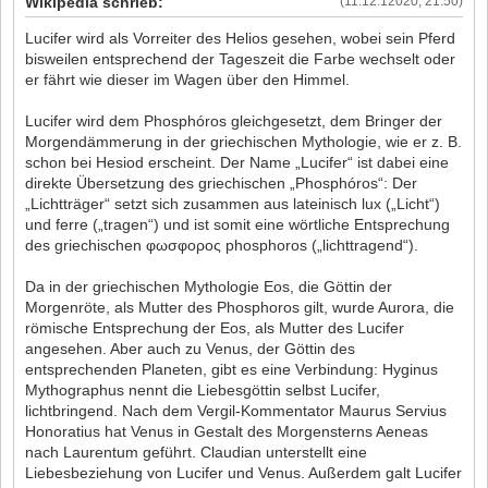
Wikipedia schrieb:
(11.12.12020, 21:50)
Lucifer wird als Vorreiter des Helios gesehen, wobei sein Pferd
bisweilen entsprechend der Tageszeit die Farbe wechselt oder
er fährt wie dieser im Wagen über den Himmel.
Lucifer wird dem Phosphóros gleichgesetzt, dem Bringer der
Morgendämmerung in der griechischen Mythologie, wie er z. B.
schon bei Hesiod erscheint. Der Name „Lucifer“ ist dabei eine
direkte Übersetzung des griechischen „Phosphóros“: Der
„Lichtträger“ setzt sich zusammen aus lateinisch lux („Licht“)
und ferre („tragen“) und ist somit eine wörtliche Entsprechung
des griechischen φωσφορος phosphoros („lichttragend“).
Da in der griechischen Mythologie Eos, die Göttin der
Morgenröte, als Mutter des Phosphoros gilt, wurde Aurora, die
römische Entsprechung der Eos, als Mutter des Lucifer
angesehen. Aber auch zu Venus, der Göttin des
entsprechenden Planeten, gibt es eine Verbindung: Hyginus
Mythographus nennt die Liebesgöttin selbst Lucifer,
lichtbringend. Nach dem Vergil-Kommentator Maurus Servius
Honoratius hat Venus in Gestalt des Morgensterns Aeneas
nach Laurentum geführt. Claudian unterstellt eine
Liebesbeziehung von Lucifer und Venus. Außerdem galt Lucifer