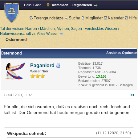
Hallo, Gast!
Anmelden
Registrieren
Forengrundsätze
Suche
Mitglieder
Kalender
Hilfe
Tal der weisen Narren
›
Märchen, Mythen, Sagen - verstecktes Wissen
›
Naturwissenschaft vs. Altes Wissen
Ostermond
Ostermond
Ansichts-Optionen
Beiträge: 13.017
Paganlord
Themen: 1.736
Weiser Narr
Registriert seit: Feb 2004
Bewertung:
13.166
Bedankte sich: 27507
274619x gedankt in 10017 Beiträgen
12.04.12021, 11:48
#1
Für alle, die sich wundern, daß es draußen noch recht frisch und
kalt ist: Der Ostermond hat heute morgen gerade erst begonnen!
Wikipedia schrieb:
(11.12.12020, 21:50)