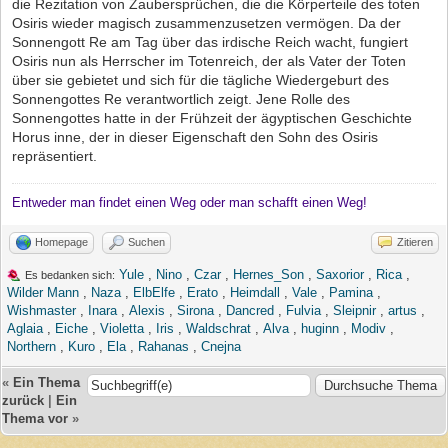
die Rezitation von Zaubersprüchen, die die Körperteile des toten
Osiris wieder magisch zusammenzusetzen vermögen. Da der
Sonnengott Re am Tag über das irdische Reich wacht, fungiert
Osiris nun als Herrscher im Totenreich, der als Vater der Toten
über sie gebietet und sich für die tägliche Wiedergeburt des
Sonnengottes Re verantwortlich zeigt. Jene Rolle des
Sonnengottes hatte in der Frühzeit der ägyptischen Geschichte
Horus inne, der in dieser Eigenschaft den Sohn des Osiris
repräsentiert.
Entweder man findet einen Weg oder man schafft einen Weg!
Homepage
Suchen
Zitieren
Yule
,
Nino
,
Czar
,
Hernes_Son
,
Saxorior
,
Rica
,
Es bedanken sich:
Wilder Mann
,
Naza
,
ElbElfe
,
Erato
,
Heimdall
,
Vale
,
Pamina
,
Wishmaster
,
Inara
,
Alexis
,
Sirona
,
Dancred
,
Fulvia
,
Sleipnir
,
artus
,
Aglaia
,
Eiche
,
Violetta
,
Iris
,
Waldschrat
,
Alva
,
huginn
,
Modiv
,
Northern
,
Kuro
,
Ela
,
Rahanas
,
Cnejna
«
Ein Thema
zurück
|
Ein
Thema vor
»