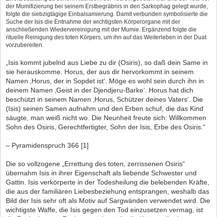
der Mumifizierung bei seinem Erstbegräbnis in den Sarkophag gelegt wurde,
folgte die siebzigtägige Einbalsamierung. Damit verbunden symbolisierte die
Suche der Isis die Entnahme der wichtigsten Körperorgane mit der
anschließenden Wiedervereinigung mit der Mumie. Ergänzend folgte die
rituelle Reinigung des toten Körpers, um ihn auf das Weiterleben in der Duat
vorzubereiten.
„Isis kommt jubelnd aus Liebe zu dir (Osiris), so daß dein Same in
sie herauskomme. Horus, der aus dir hervorkommt in seinem
Namen ‚Horus, der in Sopdet ist‘. Möge es wohl sein durch ihn in
deinem Namen ‚Geist in der Djendjeru-Barke‘. Horus hat dich
beschützt in seinem Namen ‚Horus, Schützer deines Vaters‘. Die
(Isis) seinen Samen aufnahm und den Erben schuf, die das Kind
säugte, man weiß nicht wo. Die Neunheit freute sich: Willkommen
Sohn des Osiris, Gerechtfertigter, Sohn der Isis, Erbe des Osiris.“
– Pyramidenspruch 366 [1]
Die so vollzogene „Errettung des toten, zerrissenen Osiris“
übernahm Isis in ihrer Eigenschaft als liebende Schwester und
Gattin. Isis verkörperte in der Todesheilung die belebenden Kräfte,
die aus der familiären Liebesbeziehung entsprangen, weshalb das
Bild der Isis sehr oft als Motiv auf Sargwänden verwendet wird. Die
wichtigste Waffe, die Isis gegen den Tod einzusetzen vermag, ist