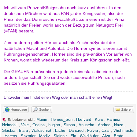
Ich will zum Prinzen/Königssohn noch kurz ausführen. In den
deutschen Märchen wird aus PAN ja der Königssohn, also der
Prinz, der das Dornröschen wachküßt. Zum einen ist der Prinz
natürlich der Freier, worin auch der Bezug zum Naturgott Frei
(=PAN) besteht.
Zum anderen gelten Hörner auch als Zeichen/Symbol der
natürlichen Macht und Autorität. Die Hörner symbolisieren somit
Führungseigenschaften. Hörner sind die prä-antiken Vorläufer von
Kronen, womit sich wiederum der Kreis zum Königssohn schließt.
Die GRAUEN repräsentieren jedoch keinesfalls die eine oder
andere Eigenschaft. Sie sind weder auserwählte Prinzen, noch
besitzen sie Führungsqualitäten.
Entweder man findet einen Weg oder man schafft einen Weg!
Homepage
Suchen
Zitieren
Munin
,
Hernes_Son
,
Hælvard
,
Kuro
,
Pamina
,
Es bedanken sich:
Heimdall
,
Vale
,
Cnejna
,
huginn
,
Sirona
,
Anuscha
,
Andrea
,
Naza
,
Slaskia
,
Inara
,
Waldschrat
,
Eiche
,
Dancred
,
Fulvia
,
Czar
,
Wishmaster
,
Harcos
,
Saxorior
,
Modiv
,
Sleipnir
,
Ela
,
Waldläufer
,
Alva
,
Erato
,