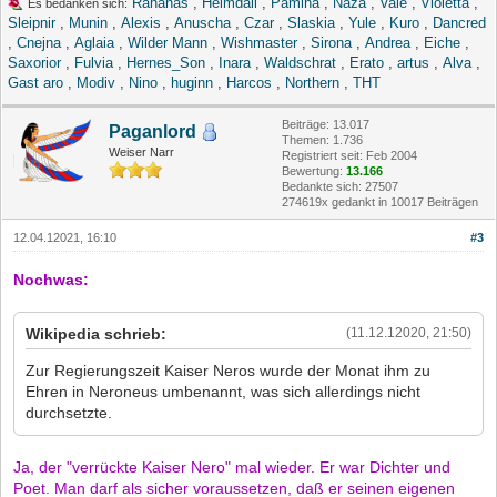
Rahanas
,
Heimdall
,
Pamina
,
Naza
,
Vale
,
Violetta
,
Es bedanken sich:
Sleipnir
,
Munin
,
Alexis
,
Anuscha
,
Czar
,
Slaskia
,
Yule
,
Kuro
,
Dancred
,
Cnejna
,
Aglaia
,
Wilder Mann
,
Wishmaster
,
Sirona
,
Andrea
,
Eiche
,
Saxorior
,
Fulvia
,
Hernes_Son
,
Inara
,
Waldschrat
,
Erato
,
artus
,
Alva
,
Gast aro
,
Modiv
,
Nino
,
huginn
,
Harcos
,
Northern
,
THT
Beiträge: 13.017
Paganlord
Themen: 1.736
Weiser Narr
Registriert seit: Feb 2004
Bewertung:
13.166
Bedankte sich: 27507
274619x gedankt in 10017 Beiträgen
12.04.12021, 16:10
#3
Nochwas:
Wikipedia schrieb:
(11.12.12020, 21:50)
Zur Regierungszeit Kaiser Neros wurde der Monat ihm zu
Ehren in Neroneus umbenannt, was sich allerdings nicht
durchsetzte.
Ja, der "verrückte Kaiser Nero" mal wieder. Er war Dichter und
Poet. Man darf als sicher voraussetzen, daß er seinen eigenen