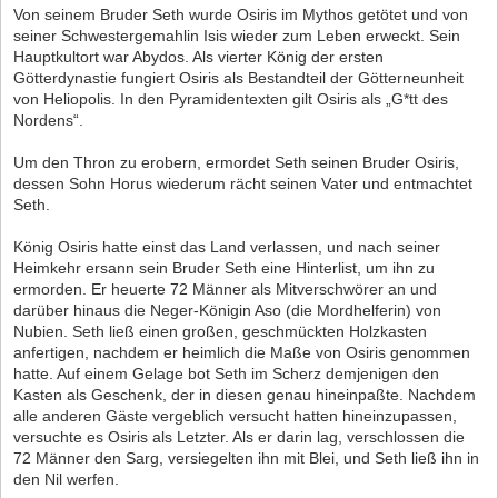
Von seinem Bruder Seth wurde Osiris im Mythos getötet und von
seiner Schwestergemahlin Isis wieder zum Leben erweckt. Sein
Hauptkultort war Abydos. Als vierter König der ersten
Götterdynastie fungiert Osiris als Bestandteil der Götterneunheit
von Heliopolis. In den Pyramidentexten gilt Osiris als „G*tt des
Nordens“.
Um den Thron zu erobern, ermordet Seth seinen Bruder Osiris,
dessen Sohn Horus wiederum rächt seinen Vater und entmachtet
Seth.
König Osiris hatte einst das Land verlassen, und nach seiner
Heimkehr ersann sein Bruder Seth eine Hinterlist, um ihn zu
ermorden. Er heuerte 72 Männer als Mitverschwörer an und
darüber hinaus die Neger-Königin Aso (die Mordhelferin) von
Nubien. Seth ließ einen großen, geschmückten Holzkasten
anfertigen, nachdem er heimlich die Maße von Osiris genommen
hatte. Auf einem Gelage bot Seth im Scherz demjenigen den
Kasten als Geschenk, der in diesen genau hineinpaßte. Nachdem
alle anderen Gäste vergeblich versucht hatten hineinzupassen,
versuchte es Osiris als Letzter. Als er darin lag, verschlossen die
72 Männer den Sarg, versiegelten ihn mit Blei, und Seth ließ ihn in
den Nil werfen.