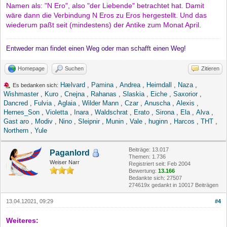
Namen als: "N Ero", also "der Liebende" betrachtet hat. Damit
wäre dann die Verbindung N Eros zu Eros hergestellt. Und das
wiederum paßt seit (mindestens) der Antike zum Monat April.
Entweder man findet einen Weg oder man schafft einen Weg!
Homepage
Suchen
Zitieren
Hælvard
,
Pamina
,
Andrea
,
Heimdall
,
Naza
,
Es bedanken sich:
Wishmaster
,
Kuro
,
Cnejna
,
Rahanas
,
Slaskia
,
Eiche
,
Saxorior
,
Dancred
,
Fulvia
,
Aglaia
,
Wilder Mann
,
Czar
,
Anuscha
,
Alexis
,
Hernes_Son
,
Violetta
,
Inara
,
Waldschrat
,
Erato
,
Sirona
,
Ela
,
Alva
,
Gast aro
,
Modiv
,
Nino
,
Sleipnir
,
Munin
,
Vale
,
huginn
,
Harcos
,
THT
,
Northern
,
Yule
Beiträge: 13.017
Paganlord
Themen: 1.736
Weiser Narr
Registriert seit: Feb 2004
Bewertung:
13.166
Bedankte sich: 27507
274619x gedankt in 10017 Beiträgen
13.04.12021, 09:29
#4
Weiteres: