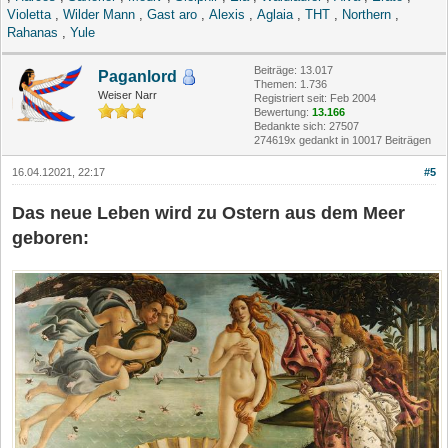
Violetta
,
Wilder Mann
,
Gast aro
,
Alexis
,
Aglaia
,
THT
,
Northern
,
Rahanas
,
Yule
Beiträge: 13.017
Paganlord
Themen: 1.736
Weiser Narr
Registriert seit: Feb 2004
Bewertung:
13.166
Bedankte sich: 27507
274619x gedankt in 10017 Beiträgen
16.04.12021, 22:17
#5
Das neue Leben wird zu Ostern aus dem Meer
geboren: