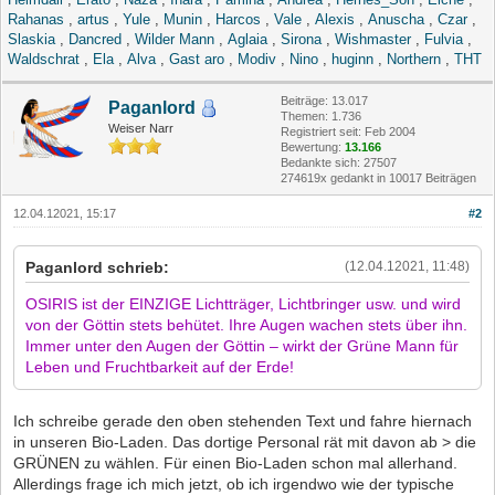
Rahanas
,
artus
,
Yule
,
Munin
,
Harcos
,
Vale
,
Alexis
,
Anuscha
,
Czar
,
Slaskia
,
Dancred
,
Wilder Mann
,
Aglaia
,
Sirona
,
Wishmaster
,
Fulvia
,
Waldschrat
,
Ela
,
Alva
,
Gast aro
,
Modiv
,
Nino
,
huginn
,
Northern
,
THT
Beiträge: 13.017
Paganlord
Themen: 1.736
Weiser Narr
Registriert seit: Feb 2004
Bewertung:
13.166
Bedankte sich: 27507
274619x gedankt in 10017 Beiträgen
12.04.12021, 15:17
#2
Paganlord schrieb:
(12.04.12021, 11:48)
OSIRIS ist der EINZIGE Lichtträger, Lichtbringer usw. und wird
von der Göttin stets behütet. Ihre Augen wachen stets über ihn.
Immer unter den Augen der Göttin – wirkt der Grüne Mann für
Leben und Fruchtbarkeit auf der Erde!
Ich schreibe gerade den oben stehenden Text und fahre hiernach
in unseren Bio-Laden. Das dortige Personal rät mit davon ab > die
GRÜNEN zu wählen. Für einen Bio-Laden schon mal allerhand.
Allerdings frage ich mich jetzt, ob ich irgendwo wie der typische