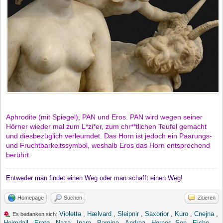
Aphrodite (mit Spiegel), PAN und Eros. PAN wird wegen seiner
Hörner wieder mal zum L*zi*er, zum chr**tlichen Teufel gemacht
und diesbezüglich verleumdet. Das Horn ist jedoch ein Paarungs-
und Fruchtbarkeitssymbol, weshalb Eros das Horn entsprechend
berührt.
Entweder man findet einen Weg oder man schafft einen Weg!
Homepage
Suchen
Zitieren
Violetta
,
Hælvard
,
Sleipnir
,
Saxorior
,
Kuro
,
Cnejna
,
Es bedanken sich:
Heimdall
,
Erato
,
Naza
,
Inara
,
Pamina
,
Andrea
,
Hernes_Son
,
Eiche
,