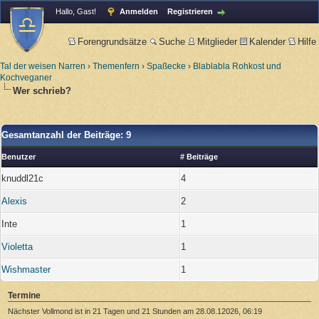
Hallo, Gast!
Anmelden
Registrieren
Forengrundsätze
Suche
Mitglieder
Kalender
Hilfe
Tal der weisen Narren
›
Themenfern
›
Spaßecke
›
Blablabla Rohkost und
Kochveganer
Wer schrieb?
Gesamtanzahl der Beiträge: 9
Benutzer
# Beiträge
knuddl21c
4
Alexis
2
Inte
1
Violetta
1
Wishmaster
1
Termine
Nächster Vollmond ist in 21 Tagen und 21 Stunden am 28.08.12026, 06:19