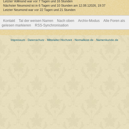
Letzter Vollmond war vor 7 Tagen und 16 Stunden
Nächster Neumond ist in 6 Tagen und 10 Stunden am 12.08.12026, 19:37
Letzter Neumond war vor 22 Tagen und 21 Stunden
Kontakt
Tal der weisen Narren
Nach oben
Archiv-Modus
Alle Foren als
gelesen markieren
RSS-Synchronisation
Impressum
-
Datenschutz
-
Mittelalter Hochzeit
-
Normalkost.de
-
Namenkunde.de