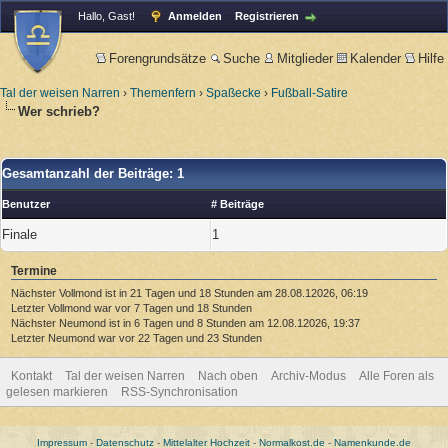
Hallo, Gast!
Anmelden
Registrieren
Forengrundsätze
Suche
Mitglieder
Kalender
Hilfe
Tal der weisen Narren
›
Themenfern
›
Spaßecke
›
Fußball-Satire
Wer schrieb?
Gesamtanzahl der Beiträge: 1
Benutzer
# Beiträge
Finale
1
Termine
Nächster Vollmond ist in 21 Tagen und 18 Stunden am 28.08.12026, 06:19
Letzter Vollmond war vor 7 Tagen und 18 Stunden
Nächster Neumond ist in 6 Tagen und 8 Stunden am 12.08.12026, 19:37
Letzter Neumond war vor 22 Tagen und 23 Stunden
Kontakt
Tal der weisen Narren
Nach oben
Archiv-Modus
Alle Foren als
gelesen markieren
RSS-Synchronisation
Impressum
-
Datenschutz
-
Mittelalter Hochzeit
-
Normalkost.de
-
Namenkunde.de