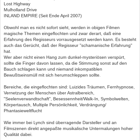
Lost Highway
Mulholland Drive
INLAND EMPIRE (Seit Ende April 2007)
Obwohl man es nicht sofort sieht, werden in obigen Filmen
magische Themen eingeflochten und zwar derart, daß eine
Erfahrung des Regisseurs vorrausgesetzt werden kann. Es besteht
auch das Gerücht, daß der Regisseur "schamanische Erfahrung"
hat.
Wer aber nicht einen Hang zum dunkel-mysteriösen verspürt,
sollte die Finger davon lassen, da die Stimmung sonst auf den
Bauch schlagen kann und niemand inkompatiblen
Bewußtseinsmüll mit sich herumschleppen sollte.
Bereiche, die eingeflochten sind: Luizides Träumen, Fernhypnose,
Vernetzung der Menschen über Astralbereich,
"Seelenverwandtschaft", Besessennheit/Walk-In, Symbolwelten,
Körpertausch, Multiple Persönlichkeit, Verdrängung/
Phantasieweltflucht
Wie immer bei Lynch sind überragende Darsteller und an
Filmszenen direkt angepaßte musikalische Untermalungen hoher
Qualität dabei.