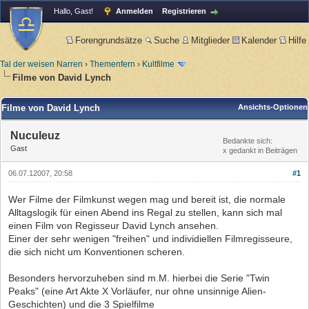
Hallo, Gast!
Anmelden
Registrieren
Forengrundsätze
Suche
Mitglieder
Kalender
Hilfe
Tal der weisen Narren
›
Themenfern
›
Kultfilme
Filme von David Lynch
Filme von David Lynch
Ansichts-Optionen
Nuculeuz
Bedankte sich:
Gast
x gedankt in Beiträgen
06.07.12007, 20:58
#1
Wer Filme der Filmkunst wegen mag und bereit ist, die normale
Alltagslogik für einen Abend ins Regal zu stellen, kann sich mal
einen Film von Regisseur David Lynch ansehen.
Einer der sehr wenigen "freihen" und individiellen Filmregisseure,
die sich nicht um Konventionen scheren.
Besonders hervorzuheben sind m.M. hierbei die Serie "Twin
Peaks" (eine Art Akte X Vorläufer, nur ohne unsinnige Alien-
Geschichten) und die 3 Spielfilme