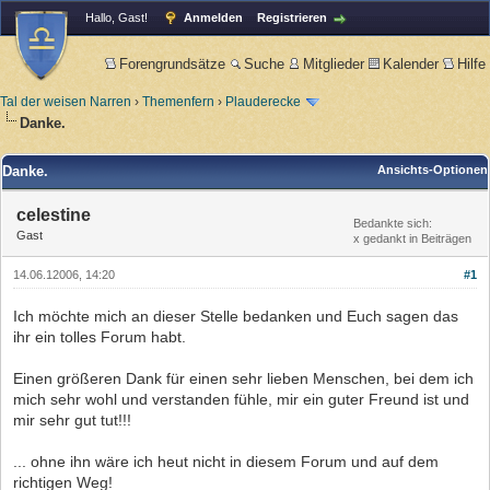
Hallo, Gast!
Anmelden
Registrieren
Forengrundsätze
Suche
Mitglieder
Kalender
Hilfe
Tal der weisen Narren
›
Themenfern
›
Plauderecke
Danke.
Danke.
Ansichts-Optionen
celestine
Bedankte sich:
Gast
x gedankt in Beiträgen
14.06.12006, 14:20
#1
Ich möchte mich an dieser Stelle bedanken und Euch sagen das
ihr ein tolles Forum habt.
Einen größeren Dank für einen sehr lieben Menschen, bei dem ich
mich sehr wohl und verstanden fühle, mir ein guter Freund ist und
mir sehr gut tut!!!
... ohne ihn wäre ich heut nicht in diesem Forum und auf dem
richtigen Weg!