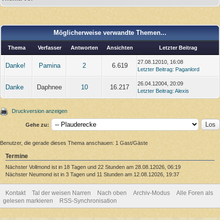
Möglicherweise verwandte Themen...
Thema
Verfasser
Antworten
Ansichten
Letzter Beitrag
27.08.12010, 16:08
Danke!
Pamina
2
6.619
Letzter Beitrag
:
Paganlord
26.04.12004, 20:09
Danke
Daphnee
10
16.217
Letzter Beitrag
:
Alexis
Druckversion anzeigen
Gehe zu:
Benutzer, die gerade dieses Thema anschauen: 1 Gast/Gäste
Termine
Nächster Vollmond ist in 18 Tagen und 22 Stunden am 28.08.12026, 06:19
Nächster Neumond ist in 3 Tagen und 11 Stunden am 12.08.12026, 19:37
Kontakt
Tal der weisen Narren
Nach oben
Archiv-Modus
Alle Foren als
gelesen markieren
RSS-Synchronisation