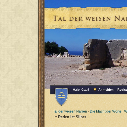
Hallo, Gast!
Anmelden
Regist
Tal der weisen Narren
›
Die Macht der Worte
›
W
Reden ist Silber ...