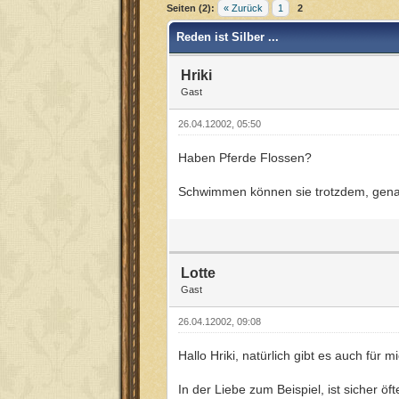
Seiten (2):
« Zurück
1
2
Reden ist Silber ...
Hriki
Gast
26.04.12002, 05:50
Haben Pferde Flossen?
Schwimmen können sie trotzdem, genauso
Lotte
Gast
26.04.12002, 09:08
Hallo Hriki, natürlich gibt es auch für
In der Liebe zum Beispiel, ist sicher ö