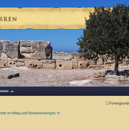
rieren
Forengrund
orte im Alltag und Redewendungen