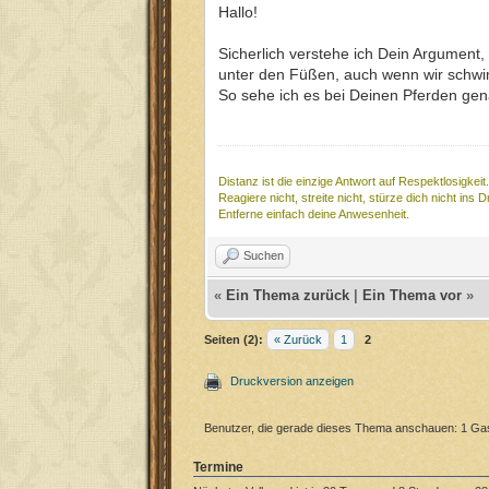
Hallo!
Sicherlich verstehe ich Dein Argument,
unter den Füßen, auch wenn wir schwim
So sehe ich es bei Deinen Pferden ge
Distanz ist die einzige Antwort auf Respektlosigkeit.
Reagiere nicht, streite nicht, stürze dich nicht ins 
Entferne einfach deine Anwesenheit.
Suchen
«
Ein Thema zurück
|
Ein Thema vor
»
Seiten (2):
« Zurück
1
2
Druckversion anzeigen
Benutzer, die gerade dieses Thema anschauen: 1 Ga
Termine