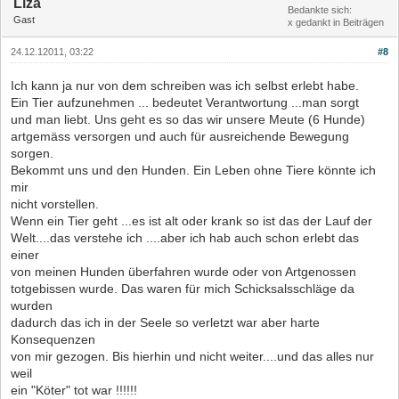
Liza
Bedankte sich:
Gast
x gedankt in Beiträgen
24.12.12011, 03:22
#8
Ich kann ja nur von dem schreiben was ich selbst erlebt habe.
Ein Tier aufzunehmen ... bedeutet Verantwortung ...man sorgt
und man liebt. Uns geht es so das wir unsere Meute (6 Hunde)
artgemäss versorgen und auch für ausreichende Bewegung
sorgen.
Bekommt uns und den Hunden. Ein Leben ohne Tiere könnte ich
mir
nicht vorstellen.
Wenn ein Tier geht ...es ist alt oder krank so ist das der Lauf der
Welt....das verstehe ich ....aber ich hab auch schon erlebt das
einer
von meinen Hunden überfahren wurde oder von Artgenossen
totgebissen wurde. Das waren für mich Schicksalsschläge da
wurden
dadurch das ich in der Seele so verletzt war aber harte
Konsequenzen
von mir gezogen. Bis hierhin und nicht weiter....und das alles nur
weil
ein "Köter" tot war !!!!!!