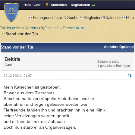
Hallo, Gast!
Anmelden
Registrieren
Forengrundsätze
Suche
Mitglieder
Kalender
Hilfe
Tal der weisen Narren
›
(N)Ettiquette
›
Tierschutz
Stand vor der Tür
Stand vor der Tür
Ansichts-Optionen
Beitiris
Bedankte sich:
Gast
x gedankt in Beiträgen
22.12.12011, 21:47
#1
Mein Katerchen ist gestorben.
Er war aus dem Tierschutz.
Bübchen hatte verkrüppelte Hinterbeine, weil er
überfahren und liegen gelassen worden war.
Tierfreunde fanden ihn und brachten ihn in eine Klinik,
seine Verletzungen wurden geheilt,
und er fand bei mir ein Zuhause.
Doch nun starb er an Organversagen.