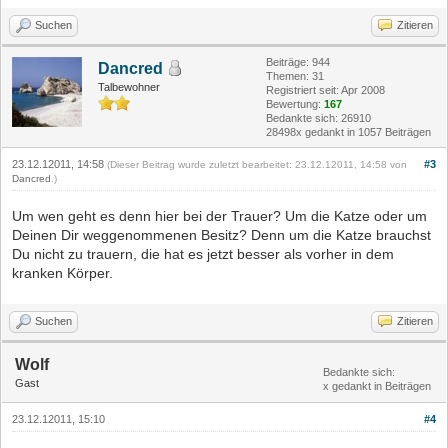
Suchen
Zitieren
Beiträge: 944
Dancred
Themen: 31
Talbewohner
Registriert seit: Apr 2008
Bewertung:
167
Bedankte sich: 26910
28498x gedankt in 1057 Beiträgen
23.12.12011, 14:58
#3
(Dieser Beitrag wurde zuletzt bearbeitet: 23.12.12011, 14:58 von
Dancred
.)
Um wen geht es denn hier bei der Trauer? Um die Katze oder um
Deinen Dir weggenommenen Besitz? Denn um die Katze brauchst
Du nicht zu trauern, die hat es jetzt besser als vorher in dem
kranken Körper.
Suchen
Zitieren
Wolf
Bedankte sich:
Gast
x gedankt in Beiträgen
23.12.12011, 15:10
#4