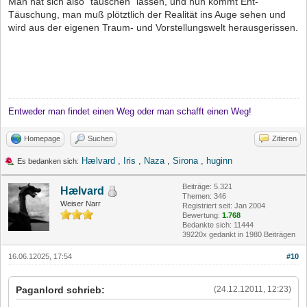
Man hat sich also "täuschen" lassen, und nun kommt Ent-
Täuschung, man muß plötztlich der Realität ins Auge sehen und
wird aus der eigenen Traum- und Vorstellungswelt herausgerissen.
Entweder man findet einen Weg oder man schafft einen Weg!
Homepage
Suchen
Zitieren
Hælvard
,
Iris
,
Naza
,
Sirona
,
huginn
Es bedanken sich:
Beiträge: 5.321
Hælvard
Themen: 346
Weiser Narr
Registriert seit: Jan 2004
Bewertung:
1.768
Bedankte sich: 11444
39220x gedankt in 1980 Beiträgen
16.06.12025, 17:54
#10
Paganlord schrieb:
(24.12.12011, 12:23)