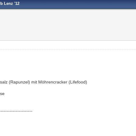
b Lenz '12
salz (Rapunzel) mit Möhrencracker (Lifefood)
use
----------------------