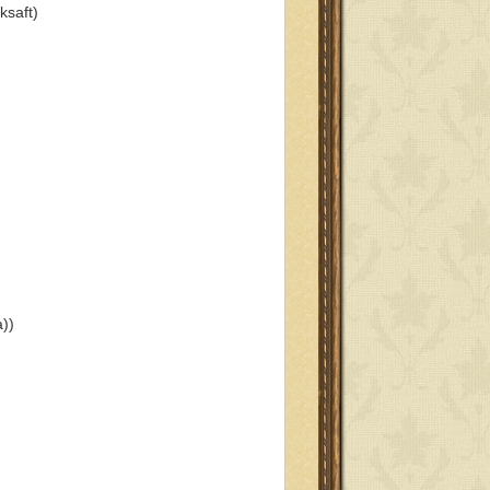
ksaft)
a))