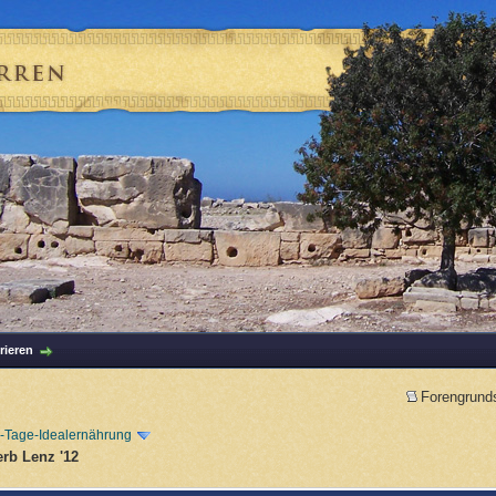
rieren
Forengrund
-Tage-Idealernährung
rb Lenz '12