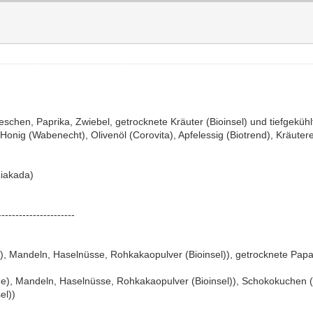
ieschen, Paprika, Zwiebel, getrocknete Kräuter (Bioinsel) und tiefgekühl
onig (Wabenecht), Olivenöl (Corovita), Apfelessig (Biotrend), Kräutere
iakada)
----------------------
), Mandeln, Haselnüsse, Rohkakaopulver (Bioinsel)), getrocknete Papa
ee), Mandeln, Haselnüsse, Rohkakaopulver (Bioinsel)), Schokokuchen (
el))