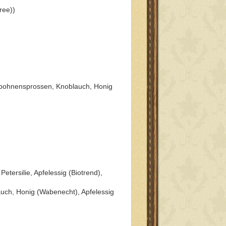
ree))
gobohnensprossen, Knoblauch, Honig
etersilie, Apfelessig (Biotrend),
uch, Honig (Wabenecht), Apfelessig