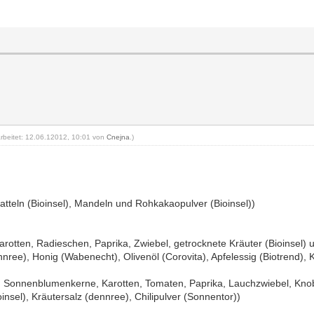
arbeitet: 12.06.12012, 10:01 von
Cnejna
.)
atteln (Bioinsel), Mandeln und Rohkakaopulver (Bioinsel))
arotten, Radieschen, Paprika, Zwiebel, getrocknete Kräuter (Bioinsel) 
nree), Honig (Wabenecht), Olivenöl (Corovita), Apfelessig (Biotrend), 
), Sonnenblumenkerne, Karotten, Tomaten, Paprika, Lauchzwiebel, Knob
nsel), Kräutersalz (dennree), Chilipulver (Sonnentor))