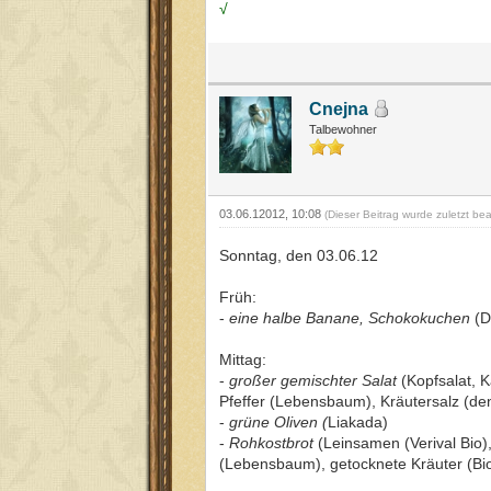
√
Cnejna
Talbewohner
03.06.12012, 10:08
(Dieser Beitrag wurde zuletzt be
Sonntag, den 03.06.12
Früh:
-
eine halbe Banane, Schokokuchen
(D
Mittag:
-
großer gemischter Salat
(Kopfsalat, K
Pfeffer (Lebensbaum), Kräutersalz (den
-
grüne Oliven (
Liakada)
-
Rohkostbrot
(Leinsamen (Verival Bio
(Lebensbaum), getocknete Kräuter (Bioi