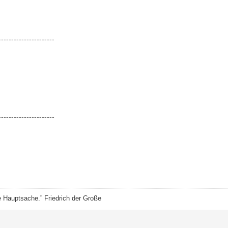
----------------------
----------------------
ie Hauptsache.” Friedrich der Große