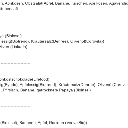
en, Aprikosen, Obstsalat(Apfel, Banane, Kirschen, Aprikosen, Agavendic
itonensaft
----------------------
a (Bioinsel)
lessig(Biotrend), Kräutersalz(Denree), Olivenöl(Corovita))
Oliven (Liakada)
----------------------
Rohkostschokolade(Lifefood)
ig(Byodo), Apfelessig(Biotrend), Kräutersalz(Denree), Olivenöl(Corovit
 Pfirsisch, Banane, getrocknete Papaya (Bioinsel)
----------------------
(Bioinsel), Bananen, Apfel, Rosinen (VerivalBio))