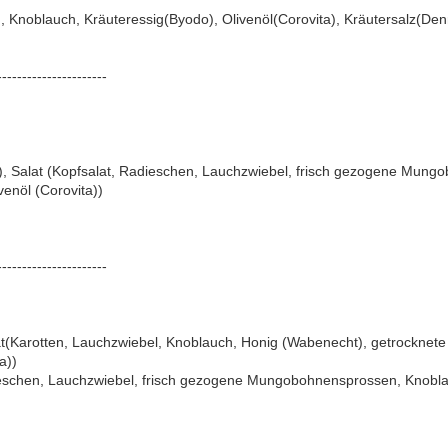
, Knoblauch, Kräuteressig(Byodo), Olivenöl(Corovita), Kräutersalz(Den
----------------------
od), Salat (Kopfsalat, Radieschen, Lauchzwiebel, frisch gezogene Mun
venöl (Corovita))
----------------------
at(Karotten, Lauchzwiebel, Knoblauch, Honig (Wabenecht), getrocknete P
a))
ieschen, Lauchzwiebel, frisch gezogene Mungobohnensprossen, Knobla