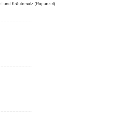
el und Kräutersalz (Rapunzel)
----------------------
----------------------
----------------------