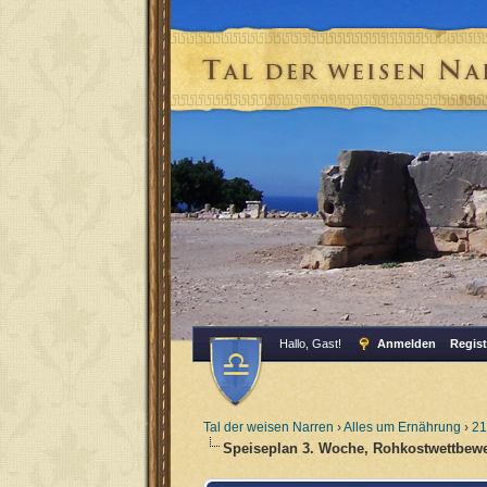
Hallo, Gast!
Anmelden
Regist
Tal der weisen Narren
›
Alles um Ernährung
›
21
Speiseplan 3. Woche, Rohkostwettbewe