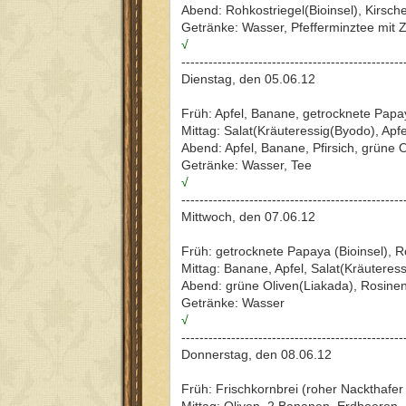
Abend: Rohkostriegel(Bioinsel), Kirsch
Getränke: Wasser, Pfefferminztee mit Z
√
-------------------------------------------------
Dienstag, den 05.06.12
Früh: Apfel, Banane, getrocknete Papay
Mittag: Salat(Kräuteressig(Byodo), Apfe
Abend: Apfel, Banane, Pfirsich, grüne 
Getränke: Wasser, Tee
√
-------------------------------------------------
Mittwoch, den 07.06.12
Früh: getrocknete Papaya (Bioinsel), 
Mittag: Banane, Apfel, Salat(Kräuteress
Abend: grüne Oliven(Liakada), Rosinen,
Getränke: Wasser
√
-------------------------------------------------
Donnerstag, den 08.06.12
Früh: Frischkornbrei (roher Nackthafer 
Mittag: Oliven, 2 Bananen, Erdbeeren