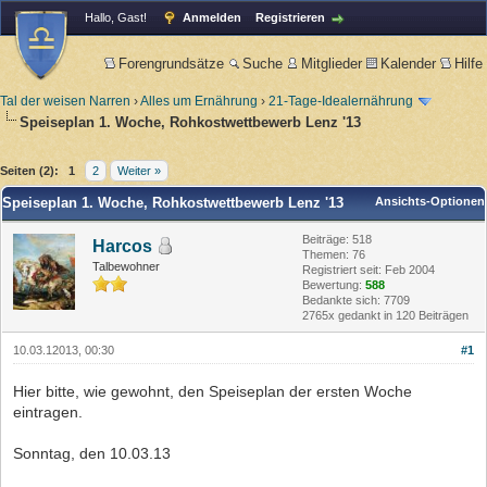
Hallo, Gast!
Anmelden
Registrieren
Forengrundsätze
Suche
Mitglieder
Kalender
Hilfe
Tal der weisen Narren
›
Alles um Ernährung
›
21-Tage-Idealernährung
Speiseplan 1. Woche, Rohkostwettbewerb Lenz '13
Seiten (2):
1
2
Weiter »
Speiseplan 1. Woche, Rohkostwettbewerb Lenz '13
Ansichts-Optionen
Beiträge: 518
Harcos
Themen: 76
Talbewohner
Registriert seit: Feb 2004
Bewertung:
588
Bedankte sich: 7709
2765x gedankt in 120 Beiträgen
10.03.12013, 00:30
#1
Hier bitte, wie gewohnt, den Speiseplan der ersten Woche
eintragen.
Sonntag, den 10.03.13