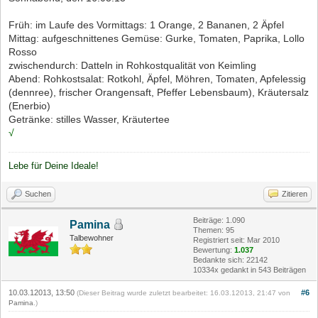
Früh: im Laufe des Vormittags: 1 Orange, 2 Bananen, 2 Äpfel
Mittag: aufgeschnittenes Gemüse: Gurke, Tomaten, Paprika, Lollo
Rosso
zwischendurch: Datteln in Rohkostqualität von Keimling
Abend: Rohkostsalat: Rotkohl, Äpfel, Möhren, Tomaten, Apfelessig
(dennree), frischer Orangensaft, Pfeffer Lebensbaum), Kräutersalz
(Enerbio)
Getränke: stilles Wasser, Kräutertee
√
Lebe für Deine Ideale!
Suchen
Zitieren
Beiträge: 1.090
Pamina
Themen: 95
Talbewohner
Registriert seit: Mar 2010
Bewertung:
1.037
Bedankte sich: 22142
10334x gedankt in 543 Beiträgen
10.03.12013, 13:50
#6
(Dieser Beitrag wurde zuletzt bearbeitet: 16.03.12013, 21:47 von
Pamina
.)