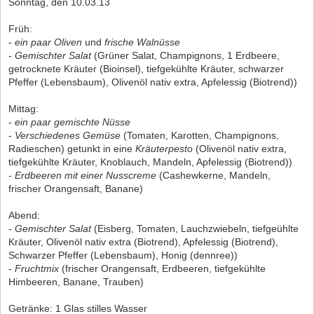
Sonntag, den 10.03.13
Früh:
-
ein paar Oliven
und
frische Walnüsse
-
Gemischter Salat
(Grüner Salat, Champignons, 1 Erdbeere,
getrocknete Kräuter (Bioinsel), tiefgekühlte Kräuter, schwarzer
Pfeffer (Lebensbaum), Olivenöl nativ extra, Apfelessig (Biotrend))
Mittag:
-
ein paar gemischte Nüsse
-
Verschiedenes Gemüse
(Tomaten, Karotten, Champignons,
Radieschen) getunkt in eine
Kräuterpesto
(Olivenöl nativ extra,
tiefgekühlte Kräuter, Knoblauch, Mandeln, Apfelessig (Biotrend))
-
Erdbeeren mit einer Nusscreme
(Cashewkerne, Mandeln,
frischer Orangensaft, Banane)
Abend:
-
Gemischter Salat
(Eisberg, Tomaten, Lauchzwiebeln, tiefgeühlte
Kräuter, Olivenöl nativ extra (Biotrend), Apfelessig (Biotrend),
Schwarzer Pfeffer (Lebensbaum), Honig (dennree))
-
Fruchtmix
(frischer Orangensaft, Erdbeeren, tiefgekühlte
Himbeeren, Banane, Trauben)
Getränke: 1 Glas stilles Wasser