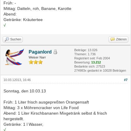
Früh: -
Mittag: Datteln, roh, Banane, Karotte
Abend:
Getränke: Kräutertee
√
Suchen
Zitieren
Beiträge: 13.026
Paganlord
Themen: 1.736
Weiser Narr
Registriert seit: Feb 2004
Bewertung:
13.212
Bedankte sich: 27523
274983x gedankt in 10028 Beiträgen
10.03.12013, 16:46
#7
Sonntag, den 10.03.13
Früh: 1 Liter frisch ausgepreßten Orangensaft
Mittag: 3 x Möhrencracker von Life Food
Abend: 1 Liter Kirschbananen Mixgetränk selbst & frisch
hergestellt.
Getränke: 1 l Wasser,
√