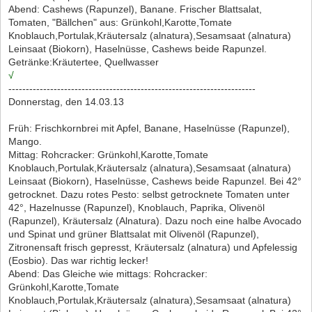
Abend: Cashews (Rapunzel), Banane. Frischer Blattsalat,
Tomaten, "Bällchen" aus: Grünkohl,Karotte,Tomate
Knoblauch,Portulak,Kräutersalz (alnatura),Sesamsaat (alnatura)
Leinsaat (Biokorn), Haselnüsse, Cashews beide Rapunzel.
Getränke:Kräutertee, Quellwasser
√
-----------------------------------------------------------------------
Donnerstag, den 14.03.13
Früh: Frischkornbrei mit Apfel, Banane, Haselnüsse (Rapunzel),
Mango.
Mittag: Rohcracker: Grünkohl,Karotte,Tomate
Knoblauch,Portulak,Kräutersalz (alnatura),Sesamsaat (alnatura)
Leinsaat (Biokorn), Haselnüsse, Cashews beide Rapunzel. Bei 42°
getrocknet. Dazu rotes Pesto: selbst getrocknete Tomaten unter
42°, Hazelnusse (Rapunzel), Knoblauch, Paprika, Olivenöl
(Rapunzel), Kräutersalz (Alnatura). Dazu noch eine halbe Avocado
und Spinat und grüner Blattsalat mit Olivenöl (Rapunzel),
Zitronensaft frisch gepresst, Kräutersalz (alnatura) und Apfelessig
(Eosbio). Das war richtig lecker!
Abend: Das Gleiche wie mittags: Rohcracker:
Grünkohl,Karotte,Tomate
Knoblauch,Portulak,Kräutersalz (alnatura),Sesamsaat (alnatura)