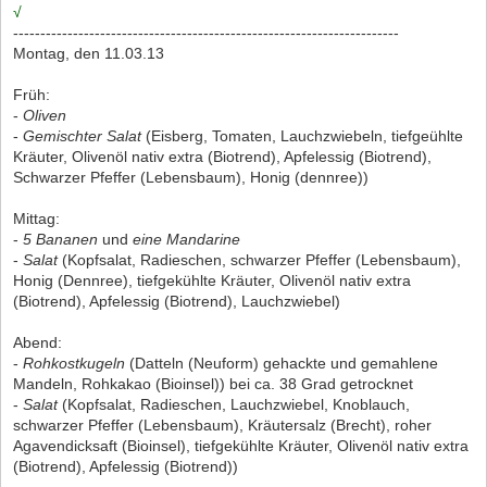
√
-----------------------------------------------------------------------
Montag, den 11.03.13
Früh:
-
Oliven
-
Gemischter Salat
(Eisberg, Tomaten, Lauchzwiebeln, tiefgeühlte
Kräuter, Olivenöl nativ extra (Biotrend), Apfelessig (Biotrend),
Schwarzer Pfeffer (Lebensbaum), Honig (dennree))
Mittag:
-
5 Bananen
und
eine Mandarine
-
Salat
(Kopfsalat, Radieschen, schwarzer Pfeffer (Lebensbaum),
Honig (Dennree), tiefgekühlte Kräuter, Olivenöl nativ extra
(Biotrend), Apfelessig (Biotrend), Lauchzwiebel)
Abend:
-
Rohkostkugeln
(Datteln (Neuform) gehackte und gemahlene
Mandeln, Rohkakao (Bioinsel)) bei ca. 38 Grad getrocknet
-
Salat
(Kopfsalat, Radieschen, Lauchzwiebel, Knoblauch,
schwarzer Pfeffer (Lebensbaum), Kräutersalz (Brecht), roher
Agavendicksaft (Bioinsel), tiefgekühlte Kräuter, Olivenöl nativ extra
(Biotrend), Apfelessig (Biotrend))