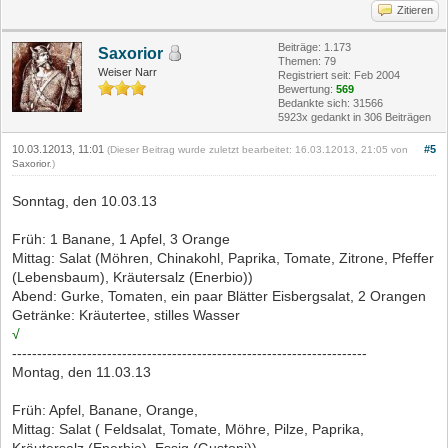
Zitieren
Beiträge: 1.173
Saxorior
Themen: 79
Weiser Narr
Registriert seit: Feb 2004
Bewertung:
569
Bedankte sich: 31566
5923x gedankt in 306 Beiträgen
10.03.12013, 11:01
#5
(Dieser Beitrag wurde zuletzt bearbeitet: 16.03.12013, 21:05 von
Saxorior
.)
Sonntag, den 10.03.13
Früh: 1 Banane, 1 Apfel, 3 Orange
Mittag: Salat (Möhren, Chinakohl, Paprika, Tomate, Zitrone, Pfeffer
(Lebensbaum), Kräutersalz (Enerbio))
Abend: Gurke, Tomaten, ein paar Blätter Eisbergsalat, 2 Orangen
Getränke: Kräutertee, stilles Wasser
√
-----------------------------------------------------------------------
Montag, den 11.03.13
Früh: Apfel, Banane, Orange,
Mittag: Salat ( Feldsalat, Tomate, Möhre, Pilze, Paprika,
Kräutersalz (Enerbio), Essig (Gustoni))