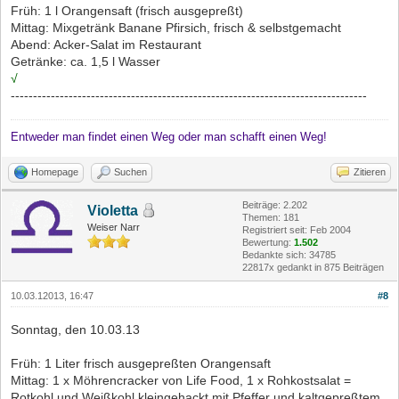
Früh: 1 l Orangensaft (frisch ausgepreßt)
Mittag: Mixgetränk Banane Pfirsich, frisch & selbstgemacht
Abend: Acker-Salat im Restaurant
Getränke: ca. 1,5 l Wasser
√
--------------------------------------------------------------------------------
Entweder man findet einen Weg oder man schafft einen Weg!
Homepage
Suchen
Zitieren
Beiträge: 2.202
Violetta
Themen: 181
Weiser Narr
Registriert seit: Feb 2004
Bewertung:
1.502
Bedankte sich: 34785
22817x gedankt in 875 Beiträgen
10.03.12013, 16:47
#8
Sonntag, den 10.03.13
Früh: 1 Liter frisch ausgepreßten Orangensaft
Mittag: 1 x Möhrencracker von Life Food, 1 x Rohkostsalat =
Rotkohl und Weißkohl kleingehackt mit Pfeffer und kaltgepreßtem