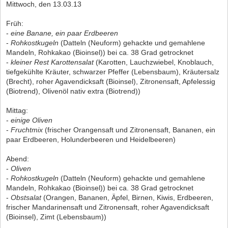
Mittwoch, den 13.03.13
Früh:
-
eine Banane, ein paar Erdbeeren
-
Rohkostkugeln
(Datteln (Neuform) gehackte und gemahlene
Mandeln, Rohkakao (Bioinsel)) bei ca. 38 Grad getrocknet
-
kleiner Rest Karottensalat
(Karotten, Lauchzwiebel, Knoblauch,
tiefgekühlte Kräuter, schwarzer Pfeffer (Lebensbaum), Kräutersalz
(Brecht), roher Agavendicksaft (Bioinsel), Zitronensaft, Apfelessig
(Biotrend), Olivenöl nativ extra (Biotrend))
Mittag:
-
einige Oliven
-
Fruchtmix
(frischer Orangensaft und Zitronensaft, Bananen, ein
paar Erdbeeren, Holunderbeeren und Heidelbeeren)
Abend:
-
Oliven
-
Rohkostkugeln
(Datteln (Neuform) gehackte und gemahlene
Mandeln, Rohkakao (Bioinsel)) bei ca. 38 Grad getrocknet
-
Obstsalat
(Orangen, Bananen, Äpfel, Birnen, Kiwis, Erdbeeren,
frischer Mandarinensaft und Zitronensaft, roher Agavendicksaft
(Bioinsel), Zimt (Lebensbaum))