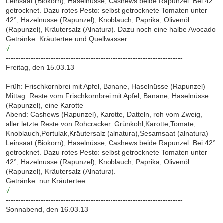
Leinsaat (Biokorn), Haselnüsse, Cashews beide Rapunzel. Bei 42°
getrocknet. Dazu rotes Pesto: selbst getrocknete Tomaten unter
42°, Hazelnusse (Rapunzel), Knoblauch, Paprika, Olivenöl
(Rapunzel), Kräutersalz (Alnatura). Dazu noch eine halbe Avocado
Getränke: Kräutertee und Quellwasser
√
-----------------------------------------------------------------------
Freitag, den 15.03.13
Früh: Frischkornbrei mit Apfel, Banane, Haselnüsse (Rapunzel)
Mittag: Reste vom Frischkornbrei mit Apfel, Banane, Haselnüsse
(Rapunzel), eine Karotte
Abend: Cashews (Rapunzel), Karotte, Datteln, roh vom Zweig,
aller letzte Reste von Rohcracker: Grünkohl,Karotte,Tomate,
Knoblauch,Portulak,Kräutersalz (alnatura),Sesamsaat (alnatura)
Leinsaat (Biokorn), Haselnüsse, Cashews beide Rapunzel. Bei 42°
getrocknet. Dazu rotes Pesto: selbst getrocknete Tomaten unter
42°, Hazelnusse (Rapunzel), Knoblauch, Paprika, Olivenöl
(Rapunzel), Kräutersalz (Alnatura).
Getränke: nur Kräutertee
√
-----------------------------------------------------------------------
Sonnabend, den 16.03.13