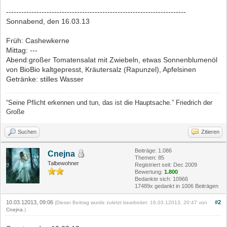
-----------------------------------------------------------------------
Sonnabend, den 16.03.13
Früh: Cashewkerne
Mittag: ---
Abend:großer Tomatensalat mit Zwiebeln, etwas Sonnenblumenöl
von BioBio kaltgepresst, Kräutersalz (Rapunzel), Apfelsinen
Getränke: stilles Wasser
“Seine Pflicht erkennen und tun, das ist die Hauptsache.” Friedrich der
Große
Suchen
Zitieren
Beiträge: 1.086
Cnejna
Themen: 85
Talbewohner
Registriert seit: Dec 2009
Bewertung:
1.800
Bedankte sich: 10966
17489x gedankt in 1006 Beiträgen
10.03.12013, 09:06
#2
(Dieser Beitrag wurde zuletzt bearbeitet: 16.03.12013, 20:47 von
Cnejna
.)