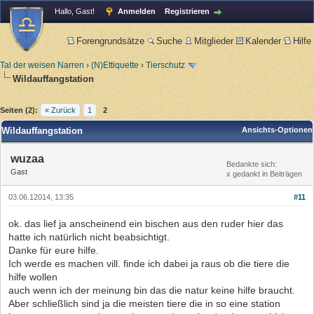
Hallo, Gast!
Anmelden
Registrieren
Forengrundsätze
Suche
Mitglieder
Kalender
Hilfe
Tal der weisen Narren
›
(N)Ettiquette
›
Tierschutz
Wildauffangstation
Seiten (2):
« Zurück
1
2
Wildauffangstation
Ansichts-Optionen
wuzaa
Bedankte sich:
Gast
x gedankt in Beiträgen
03.06.12014, 13:35
#11
ok. das lief ja anscheinend ein bischen aus den ruder hier das
hatte ich natürlich nicht beabsichtigt.
Danke für eure hilfe.
Ich werde es machen vill. finde ich dabei ja raus ob die tiere die
hilfe wollen
auch wenn ich der meinung bin das die natur keine hilfe braucht.
Aber schließlich sind ja die meisten tiere die in so eine station