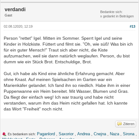
verdandi
Bedankte sich:
Gast
x gedankt in Beiträgen
02.08.12020, 12:19
#13
Person "rettet" Igel. Mitten im Sommer. Sperrt Igel und seine
Kinder in Holzkiste. Füttert und filmt sie. "Oh, wie süß! Was bin ich
für ein guter Mensch!" Traut sich aber nicht, die Kiste
aufzumachen, weil sie dann natürlich weglaufen. Person, du bist
dumm wie ein Stück Brot. Entschuldige, Brot.
Gut, ich habe als Kind eine ähnliche Erfahrung gemacht. Aber
ohne Knast. Auf meinen Spielsachen im Garten war ein
Marienkäfer gelandet. Ich fand ihn so niedlich. Habe ihm in einer
Puppenwanne ein Heim bereitet. Mit Wasser, Blumen und Gras.
Da fliegt der einfach weg! Ich war traurig und habe nicht
verstanden, warum ihm das Heim nicht gefallen hat. Ich kannte
das Wort "Freiheit" noch nicht.
Zitieren
Paganlord
,
Saxorior
,
Andrea
,
Cnejna
,
Naza
,
Sirona
,
Es bedanken sich: