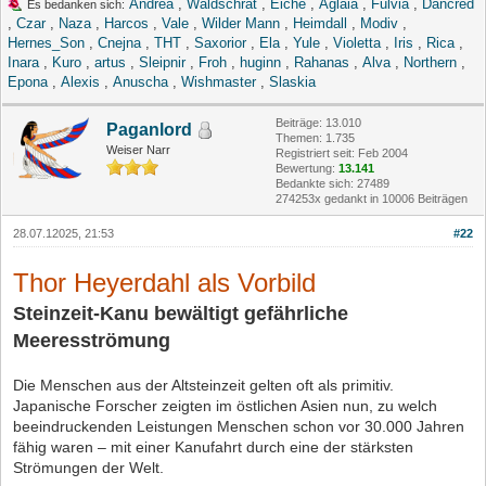
Andrea
,
Waldschrat
,
Eiche
,
Aglaia
,
Fulvia
,
Dancred
Es bedanken sich:
,
Czar
,
Naza
,
Harcos
,
Vale
,
Wilder Mann
,
Heimdall
,
Modiv
,
Hernes_Son
,
Cnejna
,
THT
,
Saxorior
,
Ela
,
Yule
,
Violetta
,
Iris
,
Rica
,
Inara
,
Kuro
,
artus
,
Sleipnir
,
Froh
,
huginn
,
Rahanas
,
Alva
,
Northern
,
Epona
,
Alexis
,
Anuscha
,
Wishmaster
,
Slaskia
Beiträge: 13.010
Paganlord
Themen: 1.735
Weiser Narr
Registriert seit: Feb 2004
Bewertung:
13.141
Bedankte sich: 27489
274253x gedankt in 10006 Beiträgen
28.07.12025, 21:53
#22
Thor Heyerdahl als Vorbild
Steinzeit-Kanu bewältigt gefährliche
Meeresströmung
Die Menschen aus der Altsteinzeit gelten oft als primitiv.
Japanische Forscher zeigten im östlichen Asien nun, zu welch
beeindruckenden Leistungen Menschen schon vor 30.000 Jahren
fähig waren – mit einer Kanufahrt durch eine der stärksten
Strömungen der Welt.