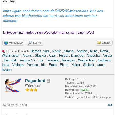
werden.
https://gute-nachrichten.com.de/2025/05/wissen/das-licht-des-
lebens-wie-biophotonen-die-aura-von-lebewesen-sichtbar-
machen/
Entweder man findet einen Weg oder man schafft einen Weg!
Homepage
Suchen
Zitieren
Hernes_Son
,
Modiv
,
Sirona
,
Andrea
,
Kuro
,
Naza
,
Es bedanken sich:
Wishmaster
,
Alexis
,
Slaskia
,
Czar
,
Fulvia
,
Dancred
,
Anuscha
,
Aglaia
,
Heimdall
,
Anicca777
,
Ela
,
Saxorior
,
Rahanas
,
Waldschrat
,
Northern
,
Inara
,
Violetta
,
Pamina
,
Iris
,
Erato
,
Eiche
,
Holmr
,
Sleipnir
,
artus
,
huginn
Beiträge: 13.010
Paganlord
Themen: 1.735
Weiser Narr
Registriert seit: Feb 2004
Bewertung:
13.141
Bedankte sich: 27489
274253x gedankt in 10006 Beiträgen
02.06.12026, 14:50
#24