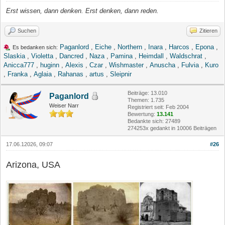
Erst wissen, dann denken. Erst denken, dann reden.
Suchen
Zitieren
Paganlord
,
Eiche
,
Northern
,
Inara
,
Harcos
,
Epona
,
Es bedanken sich:
Slaskia
,
Violetta
,
Dancred
,
Naza
,
Pamina
,
Heimdall
,
Waldschrat
,
Anicca777
,
huginn
,
Alexis
,
Czar
,
Wishmaster
,
Anuscha
,
Fulvia
,
Kuro
,
Franka
,
Aglaia
,
Rahanas
,
artus
,
Sleipnir
Beiträge: 13.010
Paganlord
Themen: 1.735
Weiser Narr
Registriert seit: Feb 2004
Bewertung:
13.141
Bedankte sich: 27489
274253x gedankt in 10006 Beiträgen
17.06.12026, 09:07
#26
Arizona, USA