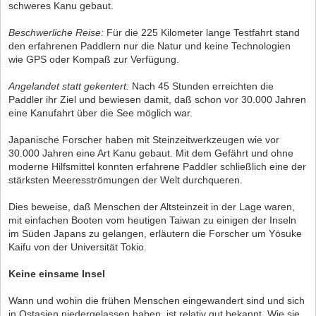
schweres Kanu gebaut.
Beschwerliche Reise:
Für die 225 Kilometer lange Testfahrt stand
den erfahrenen Paddlern nur die Natur und keine Technologien
wie GPS oder Kompaß zur Verfügung.
Angelandet statt gekentert:
Nach 45 Stunden erreichten die
Paddler ihr Ziel und bewiesen damit, daß schon vor 30.000 Jahren
eine Kanufahrt über die See möglich war.
Japanische Forscher haben mit Steinzeitwerkzeugen wie vor
30.000 Jahren eine Art Kanu gebaut. Mit dem Gefährt und ohne
moderne Hilfsmittel konnten erfahrene Paddler schließlich eine der
stärksten Meeresströmungen der Welt durchqueren.
Dies beweise, daß Menschen der Altsteinzeit in der Lage waren,
mit einfachen Booten vom heutigen Taiwan zu einigen der Inseln
im Süden Japans zu gelangen, erläutern die Forscher um Yōsuke
Kaifu von der Universität Tokio.
Keine einsame Insel
Wann und wohin die frühen Menschen eingewandert sind und sich
in Ostasien niedergelassen haben, ist relativ gut bekannt. Wie sie