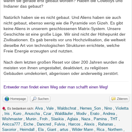
wären sie gerade erst gebaut worden? Haben die Cowboys und
Indianer das gebaut?
Natürlich haben sie es nicht gebaut. Und Aliens haben sie auch
nicht gebaut, ebenso wenig wie die Pyramide von Gizeh. Es gibt
keine Aliens in unserem geschlossenen Matrix-System. Unsere
Geschichte ist eine große Lüge. Wir sind nicht der Höhepunkt der
Zivilisationen. Es gab bereits vor uns Hochzivilisation, die weltweit
dieselbe Art von technologischen Strukturen errichtete, welche
Freie Energie erzeugten und nutzten.
Nach dem letzten großen Reset vor über 200 Jahren wurden die
meisten von ihnen umgestaltet, deaktiviert, zu religiösen
Gebäuden umdekoriert, abgerissen oder anderweitig zerstört.
Entweder man findet einen Weg oder man schafft einen Weg!
Homepage
Suchen
Zitieren
Alva
,
Vale
,
Waldschrat
,
Hernes_Son
,
Nino
,
Violetta
Es bedanken sich:
,
Iris
,
Kuro
,
Anuscha
,
Czar
,
Waldläufer
,
Modiv
,
Erato
,
Andrea
,
Wishmaster
,
Munin
,
Froh
,
Slaskia
,
Aglaia
,
Naza
,
Pamina
,
THT
,
Anicca777
,
Eiche
,
Dancred
,
Fulvia
,
Harcos
,
Alexis
,
Rahanas
,
Saxorior
,
Heimdall
,
Ela
,
Giant
,
artus
,
Wilder Mann
,
Rica
,
Northern
,