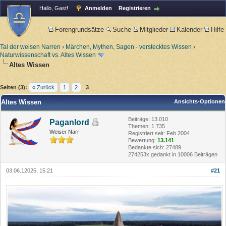
Hallo, Gast!
Anmelden
Registrieren
Forengrundsätze
Suche
Mitglieder
Kalender
Hilfe
Tal der weisen Narren
›
Märchen, Mythen, Sagen - verstecktes Wissen
›
Naturwissenschaft vs. Altes Wissen
Altes Wissen
Seiten (3):
« Zurück
1
2
3
Altes Wissen
Ansichts-Optionen
Beiträge: 13.010
Paganlord
Themen: 1.735
Weiser Narr
Registriert seit: Feb 2004
Bewertung:
13.141
Bedankte sich: 27489
274253x gedankt in 10006 Beiträgen
03.06.12025, 15:21
#21