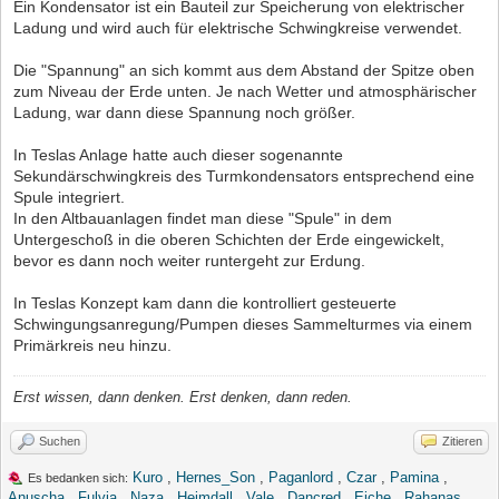
Ein Kondensator ist ein Bauteil zur Speicherung von elektrischer
Ladung und wird auch für elektrische Schwingkreise verwendet.
Die "Spannung" an sich kommt aus dem Abstand der Spitze oben
zum Niveau der Erde unten. Je nach Wetter und atmosphärischer
Ladung, war dann diese Spannung noch größer.
In Teslas Anlage hatte auch dieser sogenannte
Sekundärschwingkreis des Turmkondensators entsprechend eine
Spule integriert.
In den Altbauanlagen findet man diese "Spule" in dem
Untergeschoß in die oberen Schichten der Erde eingewickelt,
bevor es dann noch weiter runtergeht zur Erdung.
In Teslas Konzept kam dann die kontrolliert gesteuerte
Schwingungsanregung/Pumpen dieses Sammelturmes via einem
Primärkreis neu hinzu.
Erst wissen, dann denken. Erst denken, dann reden.
Suchen
Zitieren
Kuro
,
Hernes_Son
,
Paganlord
,
Czar
,
Pamina
,
Es bedanken sich:
Anuscha
,
Fulvia
,
Naza
,
Heimdall
,
Vale
,
Dancred
,
Eiche
,
Rahanas
,