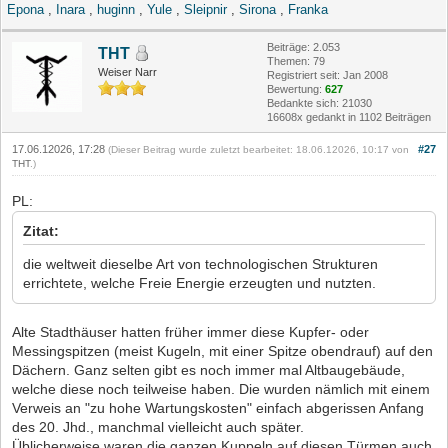
Epona
,
Inara
,
huginn
,
Yule
,
Sleipnir
,
Sirona
,
Franka
Beiträge: 2.053
THT
Themen: 79
Weiser Narr
Registriert seit: Jan 2008
Bewertung:
627
Bedankte sich: 21030
16608x gedankt in 1102 Beiträgen
17.06.12026, 17:28
#27
(Dieser Beitrag wurde zuletzt bearbeitet: 18.06.12026, 10:17 von
THT
.)
PL:
Zitat:
die weltweit dieselbe Art von technologischen Strukturen
errichtete, welche Freie Energie erzeugten und nutzten.
Alte Stadthäuser hatten früher immer diese Kupfer- oder
Messingspitzen (meist Kugeln, mit einer Spitze obendrauf) auf den
Dächern. Ganz selten gibt es noch immer mal Altbaugebäude,
welche diese noch teilweise haben. Die wurden nämlich mit einem
Verweis an "zu hohe Wartungskosten" einfach abgerissen Anfang
des 20. Jhd., manchmal vielleicht auch später.
Üblicherweise waren die ganzen Kuppeln auf diesen Türmen auch