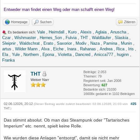
Entweder man findet einen Weg oder man schafft einen Weg!
Homepage
Suchen
Zitieren
Vale
,
Heimdall
,
Kuro
,
Alexis
,
Aglaia
,
Anuscha
,
Es bedanken sich:
Czar
,
Wishmaster
,
Hernes_Son
,
Fulvia
,
THT
,
Waldläufer
,
Slaskia
,
Sleipnir
,
Waldschrat
,
Erato
,
Saxorior
,
Modiv
,
Naza
,
Pamina
,
Munin
,
artus
,
Wilder Mann
,
Alva
,
Eiche
,
Inara
,
Rahanas
,
Andrea
,
Rica
,
Iris
,
Ela
,
Yule
,
Northern
,
Epona
,
Violetta
,
Dancred
,
Anicca777
,
huginn
,
Franka
Beiträge: 2.053
THT
Themen: 79
Weiser Narr
Registriert seit: Jan 2008
Bewertung:
627
Bedankte sich: 21030
16608x gedankt in 1102 Beiträgen
02.06.12026, 20:12
#25
(Dieser Beitrag wurde zuletzt bearbeitet: 02.06.12026, 21:03 von
THT
.)
Das stimmt absolut. Ob man das Steampunk oder "Tartarisches
Imperium" etc. nennt, spielt keine Rolle.
Wie wurden diese Anlagen "entsorgt", damit sie nicht mehr