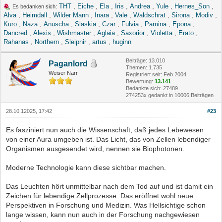
THT
,
Eiche
,
Ela
,
Iris
,
Andrea
,
Yule
,
Hernes_Son
,
Es bedanken sich:
Alva
,
Heimdall
,
Wilder Mann
,
Inara
,
Vale
,
Waldschrat
,
Sirona
,
Modiv
,
Kuro
,
Naza
,
Anuscha
,
Slaskia
,
Czar
,
Fulvia
,
Pamina
,
Epona
,
Dancred
,
Alexis
,
Wishmaster
,
Aglaia
,
Saxorior
,
Violetta
,
Erato
,
Rahanas
,
Northern
,
Sleipnir
,
artus
,
huginn
Beiträge: 13.010
Paganlord
Themen: 1.735
Weiser Narr
Registriert seit: Feb 2004
Bewertung:
13.141
Bedankte sich: 27489
274253x gedankt in 10006 Beiträgen
28.10.12025, 17:42
#23
Es fasziniert nun auch die Wissenschaft, daß jedes Lebewesen
von einer Aura umgeben ist. Das Licht, das von Zellen lebendiger
Organismen ausgesendet wird, nennen sie Biophotonen.
Moderne Technologie kann diese sichtbar machen.
Das Leuchten hört unmittelbar nach dem Tod auf und ist damit ein
Zeichen für lebendige Zellprozesse. Das eröffnet wohl neue
Perspektiven in Forschung und Medizin. Was Hellsichtige schon
lange wissen, kann nun auch in der Forschung nachgewiesen