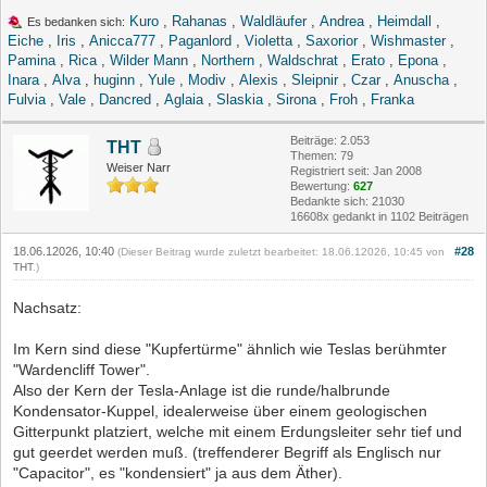
Kuro
,
Rahanas
,
Waldläufer
,
Andrea
,
Heimdall
,
Es bedanken sich:
Eiche
,
Iris
,
Anicca777
,
Paganlord
,
Violetta
,
Saxorior
,
Wishmaster
,
Pamina
,
Rica
,
Wilder Mann
,
Northern
,
Waldschrat
,
Erato
,
Epona
,
Inara
,
Alva
,
huginn
,
Yule
,
Modiv
,
Alexis
,
Sleipnir
,
Czar
,
Anuscha
,
Fulvia
,
Vale
,
Dancred
,
Aglaia
,
Slaskia
,
Sirona
,
Froh
,
Franka
Beiträge: 2.053
THT
Themen: 79
Weiser Narr
Registriert seit: Jan 2008
Bewertung:
627
Bedankte sich: 21030
16608x gedankt in 1102 Beiträgen
18.06.12026, 10:40
#28
(Dieser Beitrag wurde zuletzt bearbeitet: 18.06.12026, 10:45 von
THT
.)
Nachsatz:
Im Kern sind diese "Kupfertürme" ähnlich wie Teslas berühmter
"Wardencliff Tower".
Also der Kern der Tesla-Anlage ist die runde/halbrunde
Kondensator-Kuppel, idealerweise über einem geologischen
Gitterpunkt platziert, welche mit einem Erdungsleiter sehr tief und
gut geerdet werden muß. (treffenderer Begriff als Englisch nur
"Capacitor", es "kondensiert" ja aus dem Äther).