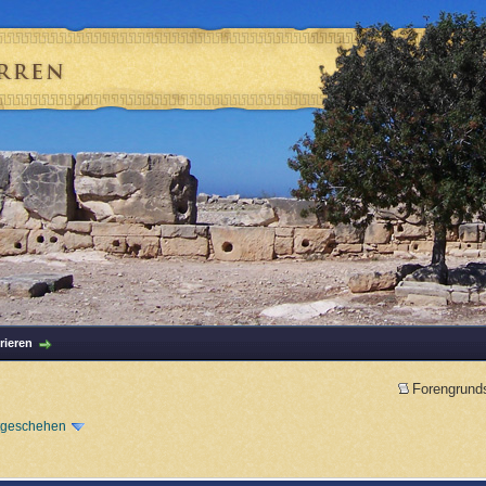
rieren
Forengrund
tgeschehen