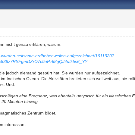
kann nicht genau erklären, warum.
it-wurden-seltsame-erdbebenwellen-aufgezeichnet/1611320?
Hk836z7RSFgmDZrO7c9aPz68gQJ4uIkbs6_YY
die jedoch niemand gespürt hat! Sie wurden nur aufgezeichnet.
im Indischen Ozean. Die Aktivitäten breiteten sich weltweit aus, sie rol
n«. Und:
chlägen eine Frequenz, was ebenfalls untypisch für ein klassisches 
r 20 Minuten hinweg.
 magmatisches Zentrum bildet.
en interessant.