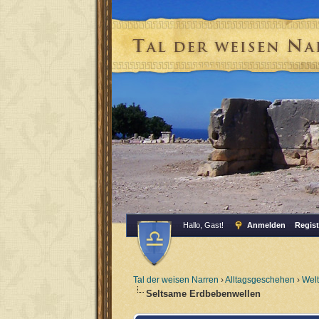
Hallo, Gast!
Anmelden
Regist
Tal der weisen Narren
›
Alltagsgeschehen
›
Wel
Seltsame Erdbebenwellen