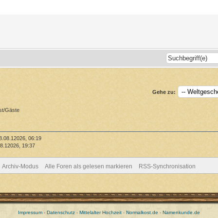
Gehe zu:
st/Gäste
8.08.12026, 06:19
8.12026, 19:37
Archiv-Modus
Alle Foren als gelesen markieren
RSS-Synchronisation
Impressum
-
Datenschutz
-
Mittelalter Hochzeit
-
Normalkost.de
-
Namenkunde.de