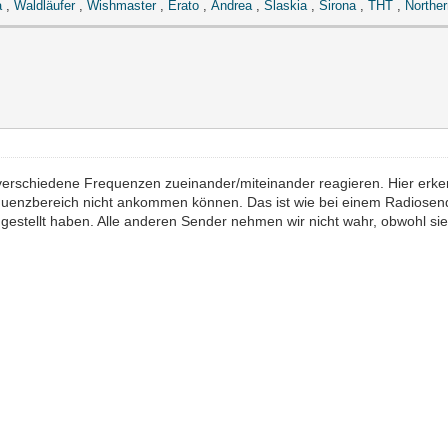
a
,
Waldläufer
,
Wishmaster
,
Erato
,
Andrea
,
Slaskia
,
Sirona
,
THT
,
Norther
 verschiedene Frequenzen zueinander/miteinander reagieren. Hier erke
uenzbereich nicht ankommen können. Das ist wie bei einem Radiosen
ngestellt haben. Alle anderen Sender nehmen wir nicht wahr, obwohl s