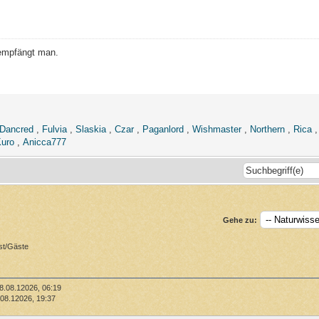
empfängt man.
Dancred
,
Fulvia
,
Slaskia
,
Czar
,
Paganlord
,
Wishmaster
,
Northern
,
Rica
uro
,
Anicca777
Gehe zu:
st/Gäste
8.08.12026, 06:19
08.12026, 19:37