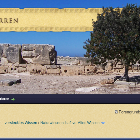
rieren
Forengrund
 - verstecktes Wissen
›
Naturwissenschaft vs. Altes Wissen