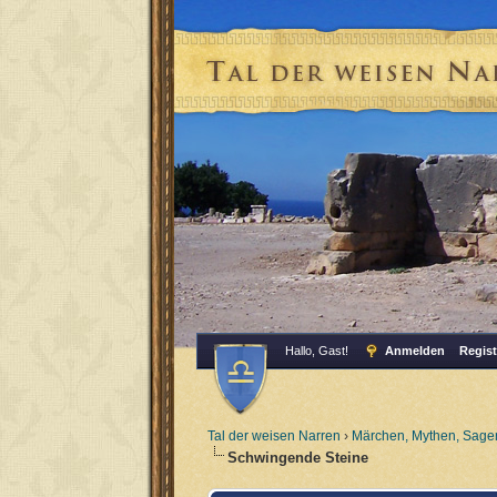
Hallo, Gast!
Anmelden
Regist
Tal der weisen Narren
›
Märchen, Mythen, Sagen
Schwingende Steine