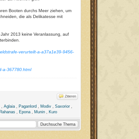
ihren Booten durchs Meer ziehen, um
hneiden, die als Delikatesse mit
Jahr 2013 keine Veranlassung, auf
terbinden.
geldstrafe-verurteilt-a-a37a1e39-9456-
gd-a-367780.html
Zitieren
,
Aglaia
,
Paganlord
,
Modiv
,
Saxorior
,
Rahanas
,
Epona
,
Munin
,
Kuro