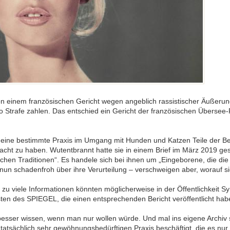
 von einem französischen Gericht wegen angeblich rassistischer Äußeru
o Strafe zahlen. Das entschied ein Gericht der französischen Übersee-
r eine bestimmte Praxis im Umgang mit Hunden und Katzen Teile der B
 zu haben. Wutentbrannt hatte sie in einem Brief im März 2019 gesch
schen Traditionen“. Es handele sich bei ihnen um „Eingeborene, die di
nun schadenfroh über ihre Verurteilung – verschweigen aber, worauf 
 zu viele Informationen könnten möglicherweise in der Öffentlichkeit S
ten des SPIEGEL, die einen entsprechenden Bericht veröffentlicht hab
sser wissen, wenn man nur wollen würde. Und mal ins eigene Archiv s
tatsächlich sehr gewöhnungsbedürftigen Praxis beschäftigt, die es nur 