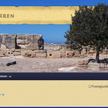
rieren
Forengrund
z