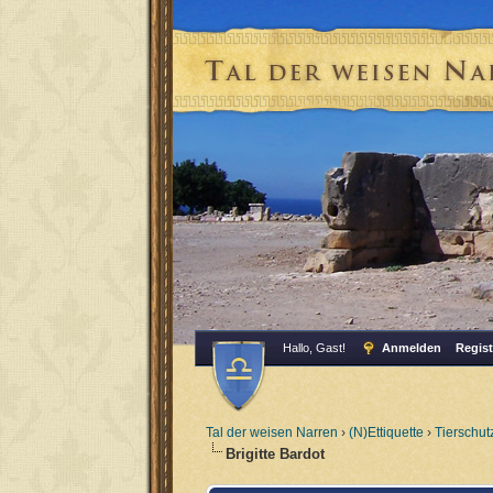
Hallo, Gast!
Anmelden
Regist
Tal der weisen Narren
›
(N)Ettiquette
›
Tierschut
Brigitte Bardot