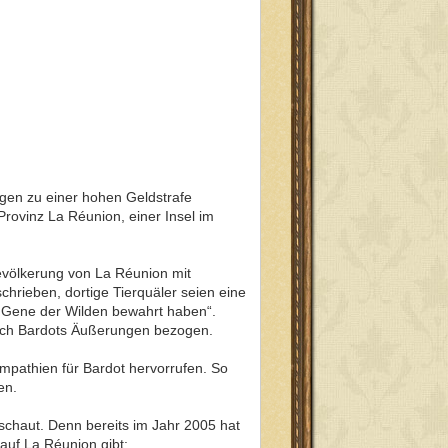
ngen zu einer hohen Geldstrafe
Provinz La Réunion, einer Insel im
evölkerung von La Réunion mit
rieben, dortige Tierquäler seien eine
e Gene der Wilden bewahrt haben“.
sich Bardots Äußerungen bezogen.
ympathien für Bardot hervorrufen. So
en.
chaut. Denn bereits im Jahr 2005 hat
auf La Réunion gibt: