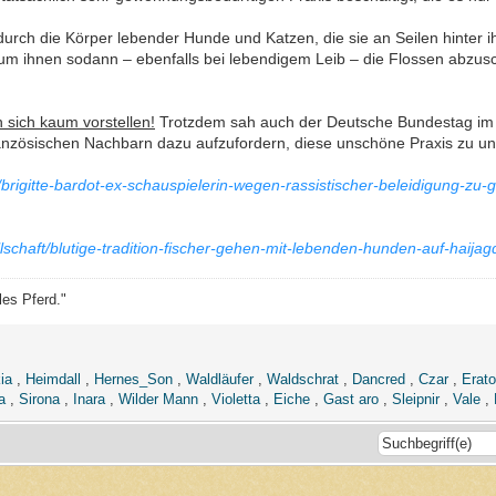
rch die Körper lebender Hunde und Katzen, die sie an Seilen hinter 
um ihnen sodann – ebenfalls bei lebendigem Leib – die Flossen abzusc
 sich kaum vorstellen!
Trotzdem sah auch der Deutsche Bundestag im 
ranzösischen Nachbarn dazu aufzufordern, diese unschöne Praxis zu un
brigitte-bardot-ex-schauspielerin-wegen-rassistischer-beleidigung-zu-
lschaft/blutige-tradition-fischer-gehen-mit-lebenden-hunden-auf-haija
les Pferd."
ia
,
Heimdall
,
Hernes_Son
,
Waldläufer
,
Waldschrat
,
Dancred
,
Czar
,
Erato
a
,
Sirona
,
Inara
,
Wilder Mann
,
Violetta
,
Eiche
,
Gast aro
,
Sleipnir
,
Vale
,