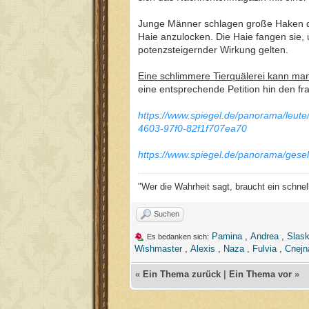
Junge Männer schlagen große Haken du
Haie anzulocken. Die Haie fangen sie, 
potenzsteigernder Wirkung gelten.
Eine schlimmere Tierquälerei kann man
eine entsprechende Petition hin den f
https://www.spiegel.de/panorama/leute/
4603-97f0-82f1f707ea70
https://www.spiegel.de/panorama/gesel
"Wer die Wahrheit sagt, braucht ein schnel
Suchen
Pamina
,
Andrea
,
Slask
Es bedanken sich:
Wishmaster
,
Alexis
,
Naza
,
Fulvia
,
Cnejn
«
Ein Thema zurück
|
Ein Thema vor
»