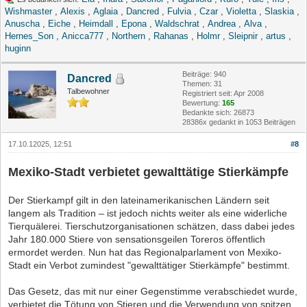
Wishmaster
,
Alexis
,
Aglaia
,
Dancred
,
Fulvia
,
Czar
,
Violetta
,
Slaskia
,
Anuscha
,
Eiche
,
Heimdall
,
Epona
,
Waldschrat
,
Andrea
,
Alva
,
Hernes_Son
,
Anicca777
,
Northern
,
Rahanas
,
Holmr
,
Sleipnir
,
artus
,
huginn
Beiträge: 940
Dancred
Themen: 31
Talbewohner
Registriert seit: Apr 2008
Bewertung:
165
Bedankte sich: 26873
28386x gedankt in 1053 Beiträgen
17.10.12025, 12:51
#8
Mexiko-Stadt verbietet gewalttätige Stierkämpfe
Der Stierkampf gilt in den lateinamerikanischen Ländern seit
langem als Tradition – ist jedoch nichts weiter als eine widerliche
Tierquälerei. Tierschutzorganisationen schätzen, dass dabei jedes
Jahr 180.000 Stiere von sensationsgeilen Toreros öffentlich
ermordet werden. Nun hat das Regionalparlament von Mexiko-
Stadt ein Verbot zumindest "gewalttätiger Stierkämpfe" bestimmt.
Das Gesetz, das mit nur einer Gegenstimme verabschiedet wurde,
verbietet die Tötung von Stieren und die Verwendung von spitzen