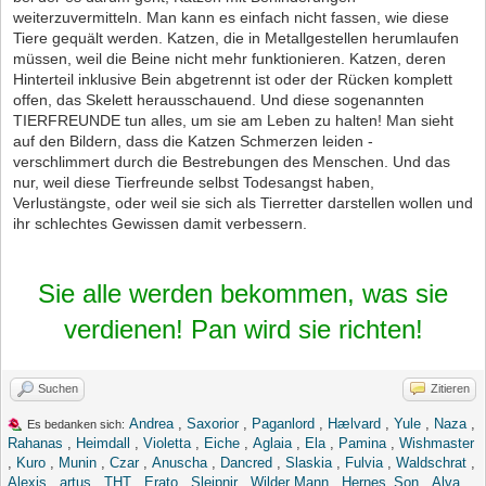
weiterzuvermitteln. Man kann es einfach nicht fassen, wie diese
Tiere gequält werden. Katzen, die in Metallgestellen herumlaufen
müssen, weil die Beine nicht mehr funktionieren. Katzen, deren
Hinterteil inklusive Bein abgetrennt ist oder der Rücken komplett
offen, das Skelett herausschauend. Und diese sogenannten
TIERFREUNDE tun alles, um sie am Leben zu halten! Man sieht
auf den Bildern, dass die Katzen Schmerzen leiden -
verschlimmert durch die Bestrebungen des Menschen. Und das
nur, weil diese Tierfreunde selbst Todesangst haben,
Verlustängste, oder weil sie sich als Tierretter darstellen wollen und
ihr schlechtes Gewissen damit verbessern.
Sie alle werden bekommen, was sie
verdienen! Pan wird sie richten!
Suchen
Zitieren
Andrea
,
Saxorior
,
Paganlord
,
Hælvard
,
Yule
,
Naza
,
Es bedanken sich:
Rahanas
,
Heimdall
,
Violetta
,
Eiche
,
Aglaia
,
Ela
,
Pamina
,
Wishmaster
,
Kuro
,
Munin
,
Czar
,
Anuscha
,
Dancred
,
Slaskia
,
Fulvia
,
Waldschrat
,
Alexis
,
artus
,
THT
,
Erato
,
Sleipnir
,
Wilder Mann
,
Hernes_Son
,
Alva
,