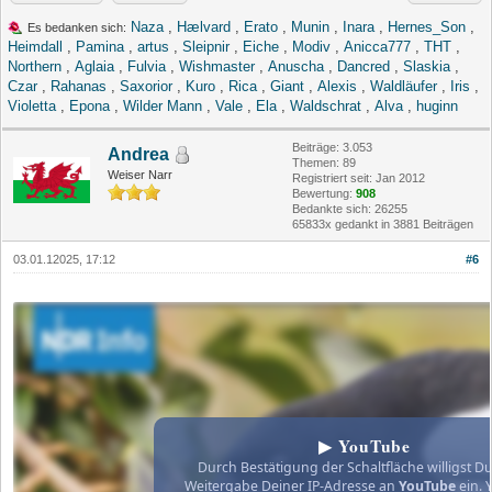
Naza
,
Hælvard
,
Erato
,
Munin
,
Inara
,
Hernes_Son
,
Es bedanken sich:
Heimdall
,
Pamina
,
artus
,
Sleipnir
,
Eiche
,
Modiv
,
Anicca777
,
THT
,
Northern
,
Aglaia
,
Fulvia
,
Wishmaster
,
Anuscha
,
Dancred
,
Slaskia
,
Czar
,
Rahanas
,
Saxorior
,
Kuro
,
Rica
,
Giant
,
Alexis
,
Waldläufer
,
Iris
,
Violetta
,
Epona
,
Wilder Mann
,
Vale
,
Ela
,
Waldschrat
,
Alva
,
huginn
Beiträge: 3.053
Andrea
Themen: 89
Weiser Narr
Registriert seit: Jan 2012
Bewertung:
908
Bedankte sich: 26255
65833x gedankt in 3881 Beiträgen
03.01.12025, 17:12
#6
▶ YouTube
Durch Bestätigung der Schaltfläche willigst Du
Weitergabe Deiner IP-Adresse an
YouTube
ein. 