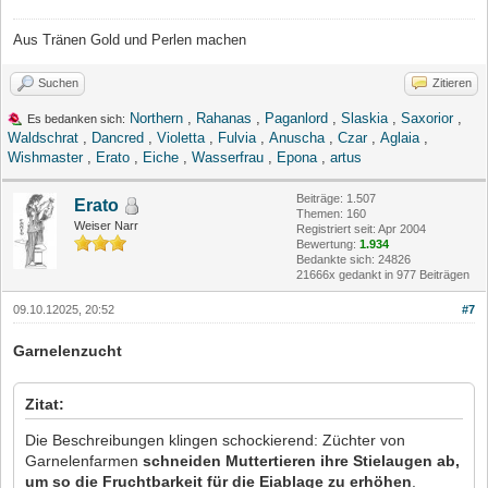
Aus Tränen Gold und Perlen machen
Suchen
Zitieren
Northern
,
Rahanas
,
Paganlord
,
Slaskia
,
Saxorior
,
Es bedanken sich:
Waldschrat
,
Dancred
,
Violetta
,
Fulvia
,
Anuscha
,
Czar
,
Aglaia
,
Wishmaster
,
Erato
,
Eiche
,
Wasserfrau
,
Epona
,
artus
Beiträge: 1.507
Erato
Themen: 160
Weiser Narr
Registriert seit: Apr 2004
Bewertung:
1.934
Bedankte sich: 24826
21666x gedankt in 977 Beiträgen
09.10.12025, 20:52
#7
Garnelenzucht
Zitat:
Die Beschreibungen klingen schockierend: Züchter von
Garnelenfarmen
schneiden Muttertieren ihre Stielaugen ab,
um so die Fruchtbarkeit für die Eiablage zu erhöhen
.