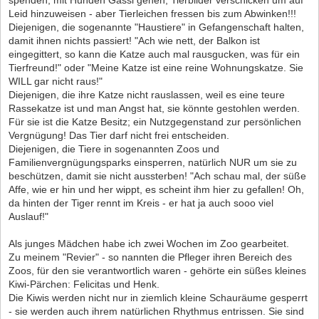
Leid hinzuweisen - aber Tierleichen fressen bis zum Abwinken!!!
Diejenigen, die sogenannte "Haustiere" in Gefangenschaft halten,
damit ihnen nichts passiert! "Ach wie nett, der Balkon ist
eingegittert, so kann die Katze auch mal rausgucken, was für ein
Tierfreund!" oder "Meine Katze ist eine reine Wohnungskatze. Sie
WILL gar nicht raus!"
Diejenigen, die ihre Katze nicht rauslassen, weil es eine teure
Rassekatze ist und man Angst hat, sie könnte gestohlen werden.
Für sie ist die Katze Besitz; ein Nutzgegenstand zur persönlichen
Vergnügung! Das Tier darf nicht frei entscheiden.
Diejenigen, die Tiere in sogenannten Zoos und
Familienvergnügungsparks einsperren, natürlich NUR um sie zu
beschützen, damit sie nicht aussterben! "Ach schau mal, der süße
Affe, wie er hin und her wippt, es scheint ihm hier zu gefallen! Oh,
da hinten der Tiger rennt im Kreis - er hat ja auch sooo viel
Auslauf!"
Als junges Mädchen habe ich zwei Wochen im Zoo gearbeitet.
Zu meinem "Revier" - so nannten die Pfleger ihren Bereich des
Zoos, für den sie verantwortlich waren - gehörte ein süßes kleines
Kiwi-Pärchen: Felicitas und Henk.
Die Kiwis werden nicht nur in ziemlich kleine Schauräume gesperrt
- sie werden auch ihrem natürlichen Rhythmus entrissen. Sie sind