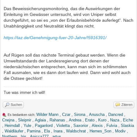
Das Beweissicherungsmonitoring, das die Auswirkungen der
Einleitung im Gewässer untersucht, wird von Uniper selbst
durchgeführt, so sei es „von der Erlaubnisbehörde auferlegt“. Nach
Unabhängigkeit und Neutralität klingt das nicht.
https://taz.de/Genehmigung-fuer-20-Jahre/!5916391/
Auf Rügen soll das nächste Terminal gebaut werden. Wenn die
Umweltstandards der Landesregierung dort denen der
niedersächsischen entsprechen, kann man sich im schlimmsten
Fall ausmalen, wie es dann dort laufen wird. Dann wird wohl auch
die Ostsee gechlort!
Tue was immer ich will!
Suchen
Zitieren
Wilder Mann
,
Czar
,
Sirona
,
Anuscha
,
Dancred
,
Es bedanken sich:
Cnejna
,
Sleipnir
,
Aglaia
,
Rahanas
,
Andrea
,
Erato
,
Kuro
,
Naza
,
Eiche
,
Heimdall
,
Yule
,
Paganlord
,
Violetta
,
Saxorior
,
Alexis
,
Fulvia
,
Slaskia
,
Waldläufer
,
Pamina
,
Ela
,
Inara
,
Waldschrat
,
Hernes_Son
,
Modiv
,
Northern
,
Iris
,
Anicca777
,
artus