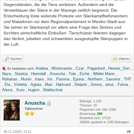
Gegenständen, die die Tiere verletzen. Außerdem wird die
Verweildauer der Stiere in der Manege zeitlich begrenzt. Die
Entscheidung löste wütende Proteste von Stierkampfbefürwortern
und Matadoren vor dem Regionalparlament in Mexiko-Stadt aus:
Sie sehen im Stierkampf vor allem eine Frage des Stolzes und
fürchten wirtschaftliche Einbußen. Tierschützer feierten dagegen
das Verbot, jubelten und schwenkten ausgestopfte Stierpuppen in
der Luft.
Suchen
Zitieren
Andrea
,
Wishmaster
,
Czar
,
Paganlord
,
Hernes_Son
,
Es bedanken sich:
Naza
,
Slaskia
,
Heimdall
,
Anuscha
,
Yule
,
Eiche
,
Wilder Mann
,
Rahanas
,
Munin
,
Inara
,
Iris
,
Pamina
,
Epona
,
Northern
,
Saxorior
,
THT
,
Ela
,
Violetta
,
Aglaia
,
Mari
,
Hælvard
,
Sleipnir
,
Sirona
,
artus
,
Fulvia
,
Alexis
,
Kuro
,
huginn
,
Waldschrat
Beiträge: 1.105
Anuscha
Themen: 30
Talbewohner
Registriert seit: Mar 2006
Bewertung:
288
Bedankte sich: 27110
29800x gedankt in 1053 Beiträgen
26.11.12025, 13:11
#9