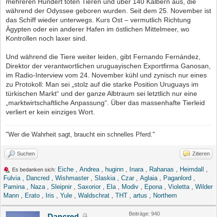
mehreren Hundert toten Tieren und über 140 Kälbern aus, die
während der Odyssee geboren wurden. Seit dem 25. November ist
das Schiff wieder unterwegs. Kurs Ost – vermutlich Richtung
Ägypten oder ein anderer Hafen im östlichen Mittelmeer, wo
Kontrollen noch laxer sind.
Und während die Tiere weiter leiden, gibt Fernando Fernández,
Direktor der verantwortlichen uruguayischen Exportfirma Ganosan,
im Radio-Interview vom 24. November kühl und zynisch nur eines
zu Protokoll: Man sei „stolz auf die starke Position Uruguays im
türkischen Markt“ und der ganze Albtraum sei letztlich nur eine
„marktwirtschaftliche Anpassung“. Über das massenhafte Tierleid
verliert er kein einziges Wort.
"Wer die Wahrheit sagt, braucht ein schnelles Pferd."
Suchen
Zitieren
Eiche
,
Andrea
,
huginn
,
Inara
,
Rahanas
,
Heimdall
,
Es bedanken sich:
Fulvia
,
Dancred
,
Wishmaster
,
Slaskia
,
Czar
,
Aglaia
,
Paganlord
,
Pamina
,
Naza
,
Sleipnir
,
Saxorior
,
Ela
,
Modiv
,
Epona
,
Violetta
,
Wilder
Mann
,
Erato
,
Iris
,
Yule
,
Waldschrat
,
THT
,
artus
,
Northern
Beiträge: 940
Dancred