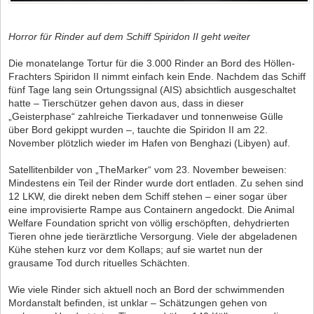
Horror für Rinder auf dem Schiff Spiridon II geht weiter
Die monatelange Tortur für die 3.000 Rinder an Bord des Höllen-
Frachters Spiridon II nimmt einfach kein Ende. Nachdem das Schiff
fünf Tage lang sein Ortungssignal (AIS) absichtlich ausgeschaltet
hatte – Tierschützer gehen davon aus, dass in dieser
„Geisterphase“ zahlreiche Tierkadaver und tonnenweise Gülle
über Bord gekippt wurden –, tauchte die Spiridon II am 22.
November plötzlich wieder im Hafen von Benghazi (Libyen) auf.
Satellitenbilder von „TheMarker“ vom 23. November beweisen:
Mindestens ein Teil der Rinder wurde dort entladen. Zu sehen sind
12 LKW, die direkt neben dem Schiff stehen – einer sogar über
eine improvisierte Rampe aus Containern angedockt. Die Animal
Welfare Foundation spricht von völlig erschöpften, dehydrierten
Tieren ohne jede tierärztliche Versorgung. Viele der abgeladenen
Kühe stehen kurz vor dem Kollaps; auf sie wartet nun der
grausame Tod durch rituelles Schächten.
Wie viele Rinder sich aktuell noch an Bord der schwimmenden
Mordanstalt befinden, ist unklar – Schätzungen gehen von