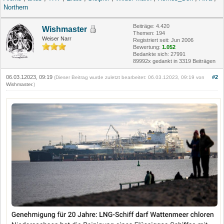
Northern
Beiträge: 4.420
Wishmaster
Themen: 194
Weiser Narr
Registriert seit: Jun 2006
Bewertung:
1.052
Bedankte sich: 27991
89992x gedankt in 3319 Beiträgen
06.03.12023, 09:19
#2
(Dieser Beitrag wurde zuletzt bearbeitet: 06.03.12023, 09:19 von
Wishmaster
.)