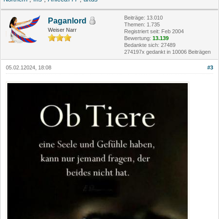
Beiträge: 13.010
Paganlord
Themen: 1.735
Weiser Narr
Registriert seit: Feb 2004
Bewertung:
13.139
Bedankte sich: 27489
274197x gedankt in 10006 Beiträgen
05.02.12024, 18:08
#3