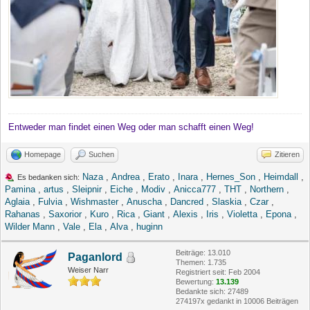
Entweder man findet einen Weg oder man schafft einen Weg!
Homepage
Suchen
Zitieren
Naza
,
Andrea
,
Erato
,
Inara
,
Hernes_Son
,
Heimdall
,
Es bedanken sich:
Pamina
,
artus
,
Sleipnir
,
Eiche
,
Modiv
,
Anicca777
,
THT
,
Northern
,
Aglaia
,
Fulvia
,
Wishmaster
,
Anuscha
,
Dancred
,
Slaskia
,
Czar
,
Rahanas
,
Saxorior
,
Kuro
,
Rica
,
Giant
,
Alexis
,
Iris
,
Violetta
,
Epona
,
Wilder Mann
,
Vale
,
Ela
,
Alva
,
huginn
Beiträge: 13.010
Paganlord
Themen: 1.735
Weiser Narr
Registriert seit: Feb 2004
Bewertung:
13.139
Bedankte sich: 27489
274197x gedankt in 10006 Beiträgen