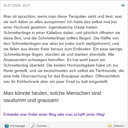
22.07.12024, 10:27
#5
Man ist sprachlos, wenn man diese Tierquäler sieht und liest, was
sie sich dabei so alles ausspinnen! Ich habe das selbst mal bei
einer Hochzeit gesehen. Irgendwelche Gäste hatten
Schmetterlinge in einer Kältebox dabei, und plötzlich öffneten sie
diese Box, und die Schmetterlinge sollten fliegen. Die Hälfte von
den Schmetterlingen war aber tot (oder noch steifgefroren), und
sie fielen aus dieser Kiste heraus zum Erdboden. Ein paar wenige
Schmetterlinge flogen, stürzten ab und starben ebenfalls. Alle
Anwesenden schwiegen betroffen. Es hat wohl kaum ein
Schmetterling überlebt. Die beiden Hochzeitsgäste habe ich zur
Rede gestellt, und sie bezeichneten sich selbst als Tierfreunde, die
eine tolle Überraschung für das Brautpaar wollten. Offensichtlich
war ihr Kühlschrank aber ein paar Grad zu kalt eingestellt.
Man könnte heulen, solche Menschen sind
saudumm und grausam!
Entweder man findet einen Weg oder man schafft einen Weg!
Homepage
Suchen
Zitieren