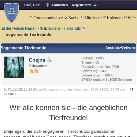
Hallo, Gast!
Anmelden
Registrieren
Forengrundsätze
Suche
Mitglieder
Kalender
Hilfe
Tal der weisen Narren
›
(N)Ettiquette
›
Tierschutz
Sogennante Tierfreunde
Sogennante Tierfreunde
Ansichts-Optionen
Beiträge: 1.085
Cnejna
Themen: 85
Talbewohner
Registriert seit: Dec 2009
Bewertung:
1.800
Bedankte sich: 10960
17483x gedankt in 1005 Beiträgen
10.01.12022, 12:28
#1
(Dieser Beitrag wurde zuletzt bearbeitet: 10.01.12022, 15:05 von
Cnejna
.)
Wir alle kennen sie - die angeblichen
Tierfreunde!
Diejenigen, die sich engagieren, Tierschutzorganisationen
spenden, mit Hunden Gassi gehen, Tierbilder verschicken um auf