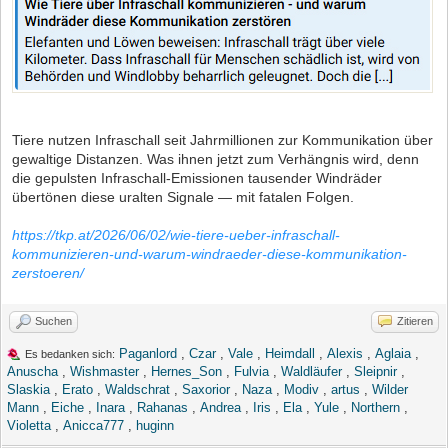
Tiere nutzen Infraschall seit Jahrmillionen zur Kommunikation über
gewaltige Distanzen. Was ihnen jetzt zum Verhängnis wird, denn
die gepulsten Infraschall-Emissionen tausender Windräder
übertönen diese uralten Signale — mit fatalen Folgen.
https://tkp.at/2026/06/02/wie-tiere-ueber-infraschall-
kommunizieren-und-warum-windraeder-diese-kommunikation-
zerstoeren/
Suchen
Zitieren
Paganlord
,
Czar
,
Vale
,
Heimdall
,
Alexis
,
Aglaia
,
Es bedanken sich:
Anuscha
,
Wishmaster
,
Hernes_Son
,
Fulvia
,
Waldläufer
,
Sleipnir
,
Slaskia
,
Erato
,
Waldschrat
,
Saxorior
,
Naza
,
Modiv
,
artus
,
Wilder
Mann
,
Eiche
,
Inara
,
Rahanas
,
Andrea
,
Iris
,
Ela
,
Yule
,
Northern
,
Violetta
,
Anicca777
,
huginn