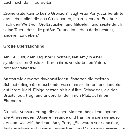
auch nach dem Tod weiter.
„Seine Güte kannte keine Grenzen“, sagt Frau Perry. „Er berührte
das Leben aller, die das Glück hatten, ihn zu kennen. Er lehrte
mich den Wert von Großzügigkeit und Mitgefühl und zeigte durch
seine Taten, dass die größte Freude im Leben darin besteht,
anderen zu geben.“
Große Überraschung
Am 14. Juni, dem Tag ihrer Hochzeit, ließ Amy in einer
symbolischen Geste zu Ehren ihres verstorbenen Vaters
Monarchfalter frei.
Anstatt wie erwartet davonzufliegen, flatterten die meisten
Schmetterlinge überraschenderweise um sie herum und landeten
auf ihrem Kleid. Einige setzten sich auf ihre Schwester, die den
Brautstrauß trug, und andere fanden ihren Platz auf ihrem
Ehemann.
Die stille Verwunderung, die diesen Moment begleitete, spürten
alle Anwesenden. „Unsere Freunde und Familie waren genauso
erstaunt wie wir“, berichtet Amy Perry. „Sie waren sehr dankbar,
Teil von etwas so Erinnerungswürdigem und Schönem gewesen zu