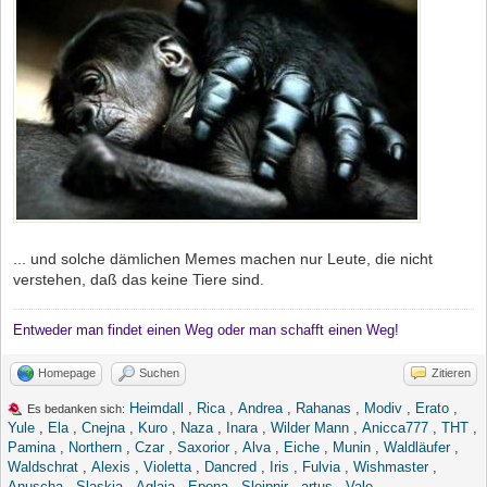
... und solche dämlichen Memes machen nur Leute, die nicht
verstehen, daß das keine Tiere sind.
Entweder man findet einen Weg oder man schafft einen Weg!
Homepage
Suchen
Zitieren
Heimdall
,
Rica
,
Andrea
,
Rahanas
,
Modiv
,
Erato
,
Es bedanken sich:
Yule
,
Ela
,
Cnejna
,
Kuro
,
Naza
,
Inara
,
Wilder Mann
,
Anicca777
,
THT
,
Pamina
,
Northern
,
Czar
,
Saxorior
,
Alva
,
Eiche
,
Munin
,
Waldläufer
,
Waldschrat
,
Alexis
,
Violetta
,
Dancred
,
Iris
,
Fulvia
,
Wishmaster
,
Anuscha
,
Slaskia
,
Aglaia
,
Epona
,
Sleipnir
,
artus
,
Vale