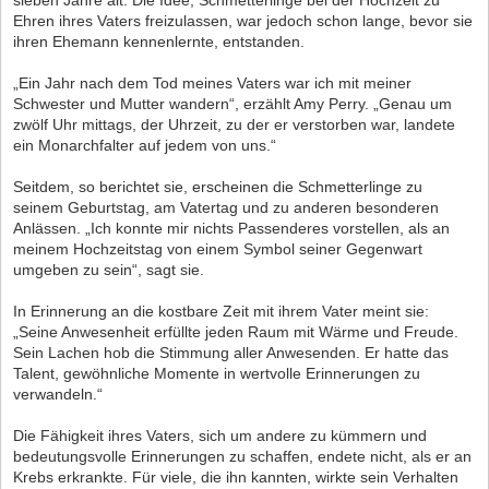
sieben Jahre alt. Die Idee, Schmetterlinge bei der Hochzeit zu
Ehren ihres Vaters freizulassen, war jedoch schon lange, bevor sie
ihren Ehemann kennenlernte, entstanden.
„Ein Jahr nach dem Tod meines Vaters war ich mit meiner
Schwester und Mutter wandern“, erzählt Amy Perry. „Genau um
zwölf Uhr mittags, der Uhrzeit, zu der er verstorben war, landete
ein Monarchfalter auf jedem von uns.“
Seitdem, so berichtet sie, erscheinen die Schmetterlinge zu
seinem Geburtstag, am Vatertag und zu anderen besonderen
Anlässen. „Ich konnte mir nichts Passenderes vorstellen, als an
meinem Hochzeitstag von einem Symbol seiner Gegenwart
umgeben zu sein“, sagt sie.
In Erinnerung an die kostbare Zeit mit ihrem Vater meint sie:
„Seine Anwesenheit erfüllte jeden Raum mit Wärme und Freude.
Sein Lachen hob die Stimmung aller Anwesenden. Er hatte das
Talent, gewöhnliche Momente in wertvolle Erinnerungen zu
verwandeln.“
Die Fähigkeit ihres Vaters, sich um andere zu kümmern und
bedeutungsvolle Erinnerungen zu schaffen, endete nicht, als er an
Krebs erkrankte. Für viele, die ihn kannten, wirkte sein Verhalten