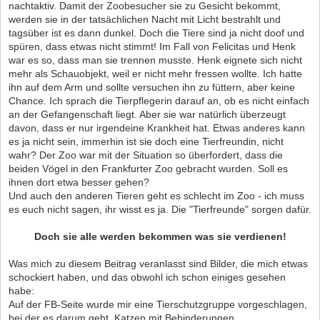
nachtaktiv. Damit der Zoobesucher sie zu Gesicht bekommt,
werden sie in der tatsächlichen Nacht mit Licht bestrahlt und
tagsüber ist es dann dunkel. Doch die Tiere sind ja nicht doof und
spüren, dass etwas nicht stimmt! Im Fall von Felicitas und Henk
war es so, dass man sie trennen musste. Henk eignete sich nicht
mehr als Schauobjekt, weil er nicht mehr fressen wollte. Ich hatte
ihn auf dem Arm und sollte versuchen ihn zu füttern, aber keine
Chance. Ich sprach die Tierpflegerin darauf an, ob es nicht einfach
an der Gefangenschaft liegt. Aber sie war natürlich überzeugt
davon, dass er nur irgendeine Krankheit hat. Etwas anderes kann
es ja nicht sein, immerhin ist sie doch eine Tierfreundin, nicht
wahr? Der Zoo war mit der Situation so überfordert, dass die
beiden Vögel in den Frankfurter Zoo gebracht wurden. Soll es
ihnen dort etwa besser gehen?
Und auch den anderen Tieren geht es schlecht im Zoo - ich muss
es euch nicht sagen, ihr wisst es ja. Die "Tierfreunde" sorgen dafür.
Doch sie alle werden bekommen was sie verdienen!
Was mich zu diesem Beitrag veranlasst sind Bilder, die mich etwas
schockiert haben, und das obwohl ich schon einiges gesehen
habe:
Auf der FB-Seite wurde mir eine Tierschutzgruppe vorgeschlagen,
bei der es darum geht, Katzen mit Behinderungen