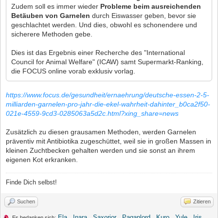
Zudem soll es immer wieder
Probleme beim ausreichenden
Betäuben von Garnelen
durch Eiswasser geben, bevor sie
geschlachtet werden. Und dies, obwohl es schonendere und
sicherere Methoden gebe.
Dies ist das Ergebnis einer Recherche des "International
Council for Animal Welfare" (ICAW) samt Supermarkt-Ranking,
die FOCUS online vorab exklusiv vorlag.
https://www.focus.de/gesundheit/ernaehrung/deutsche-essen-2-5-
milliarden-garnelen-pro-jahr-die-ekel-wahrheit-dahinter_b0ca2f50-
021e-4559-9cd3-0285063a5d2c.html?xing_share=news
Zusätzlich zu diesen grausamen Methoden, werden Garnelen
präventiv mit Antibiotika zugeschüttet, weil sie in großen Massen in
kleinen Zuchtbecken gehalten werden und sie sonst an ihrem
eigenen Kot erkranken.
Finde Dich selbst!
Suchen
Zitieren
Ela
,
Inara
,
Saxorior
,
Paganlord
,
Kuro
,
Yule
,
Iris
,
Es bedanken sich: