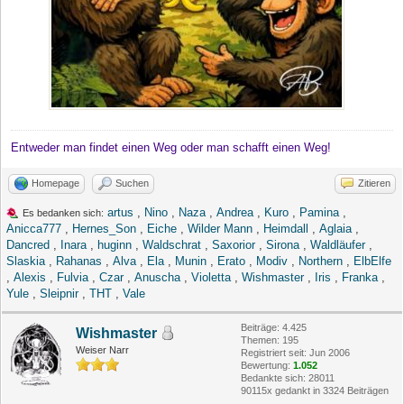
Entweder man findet einen Weg oder man schafft einen Weg!
Homepage
Suchen
Zitieren
artus
,
Nino
,
Naza
,
Andrea
,
Kuro
,
Pamina
,
Es bedanken sich:
Anicca777
,
Hernes_Son
,
Eiche
,
Wilder Mann
,
Heimdall
,
Aglaia
,
Dancred
,
Inara
,
huginn
,
Waldschrat
,
Saxorior
,
Sirona
,
Waldläufer
,
Slaskia
,
Rahanas
,
Alva
,
Ela
,
Munin
,
Erato
,
Modiv
,
Northern
,
ElbElfe
,
Alexis
,
Fulvia
,
Czar
,
Anuscha
,
Violetta
,
Wishmaster
,
Iris
,
Franka
,
Yule
,
Sleipnir
,
THT
,
Vale
Beiträge: 4.425
Wishmaster
Themen: 195
Weiser Narr
Registriert seit: Jun 2006
Bewertung:
1.052
Bedankte sich: 28011
90115x gedankt in 3324 Beiträgen