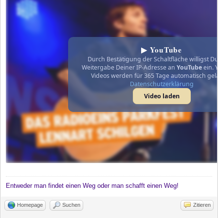
▶ YouTube
Durch Bestätigung der Schaltfläche willigst Du
Weitergabe Deiner IP-Adresse an
YouTube
ein. 
Videos werden für 365 Tage automatisch gel
Datenschutzerklärung
Video laden
Entweder man findet einen Weg oder man schafft einen Weg!
Homepage
Suchen
Zitieren