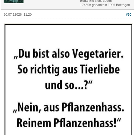
Bedankte sich: 10965
17489x gedankt in 1006 Beiträgen
30.07.12026, 11:20
#30