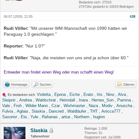
Bedankte sich: 27510
274726x gedankt in 10019 Beiträgen
06.07.12026, 21:55
#28
Rudi Völler:
"Mit unserer WM-Mannschaft von 1990 hätten wir
Paraguay 1:0 geschlagen."
Reporter:
"Nur 1:0?"
Rudi Völler:
"Naja, die meisten von uns sind ja schon über 60."
Entweder man findet einen Weg oder man schafft einen Weg!
Homepage
Suchen
Zitieren
Violetta
,
Epona
,
Eiche
,
Erato
,
Iris
,
Nino
,
Alva
,
Es bedanken sich:
Sleipnir
,
Andrea
,
Waldschrat
,
Heimdall
,
Inara
,
Hernes_Son
,
Pamina
,
Vale
,
Froh
,
Wilder Mann
,
Czar
,
Wishmaster
,
Naza
,
Modiv
,
Anuscha
,
Fulvia
,
Aglaia
,
Slaskia
,
Dancred
,
Waldläufer
,
THT
,
Anicca777
,
Saxorior
,
Ela
,
Yule
,
Rahanas
,
artus
,
Northern
,
huginn
Beiträge: 1.058
Slaskia
Themen: 51
Talbewohner
Registriert seit: Jul 2006