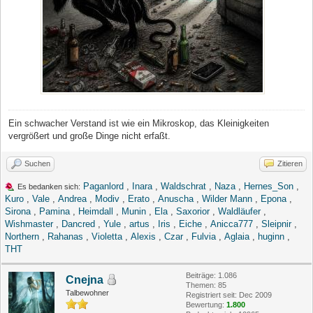
Ein schwacher Verstand ist wie ein Mikroskop, das Kleinigkeiten
vergrößert und große Dinge nicht erfaßt.
Suchen
Zitieren
Paganlord
,
Inara
,
Waldschrat
,
Naza
,
Hernes_Son
,
Es bedanken sich:
Kuro
,
Vale
,
Andrea
,
Modiv
,
Erato
,
Anuscha
,
Wilder Mann
,
Epona
,
Sirona
,
Pamina
,
Heimdall
,
Munin
,
Ela
,
Saxorior
,
Waldläufer
,
Wishmaster
,
Dancred
,
Yule
,
artus
,
Iris
,
Eiche
,
Anicca777
,
Sleipnir
,
Northern
,
Rahanas
,
Violetta
,
Alexis
,
Czar
,
Fulvia
,
Aglaia
,
huginn
,
THT
Beiträge: 1.086
Cnejna
Themen: 85
Talbewohner
Registriert seit: Dec 2009
Bewertung:
1.800