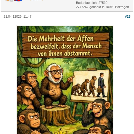
Bedankte sich: 27510
274726x gedankt in 10019 Beiträgen
21.04.12026, 11:47
#25