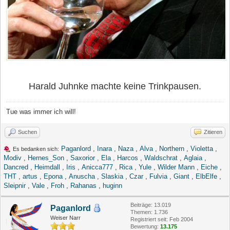
Harald Juhnke machte keine Trinkpausen.
Tue was immer ich will!
Suchen
Zitieren
Paganlord
,
Inara
,
Naza
,
Alva
,
Northern
,
Violetta
,
Es bedanken sich:
Modiv
,
Hernes_Son
,
Saxorior
,
Ela
,
Harcos
,
Waldschrat
,
Aglaia
,
Dancred
,
Heimdall
,
Iris
,
Anicca777
,
Rica
,
Yule
,
Wilder Mann
,
Eiche
,
THT
,
artus
,
Epona
,
Anuscha
,
Slaskia
,
Czar
,
Fulvia
,
Giant
,
ElbElfe
,
Sleipnir
,
Vale
,
Froh
,
Rahanas
,
huginn
Beiträge: 13.019
Paganlord
Themen: 1.736
Weiser Narr
Registriert seit: Feb 2004
Bewertung:
13.175