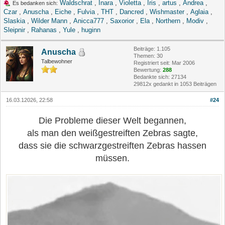
Waldschrat
,
Inara
,
Violetta
,
Iris
,
artus
,
Andrea
,
Es bedanken sich:
Czar
,
Anuscha
,
Eiche
,
Fulvia
,
THT
,
Dancred
,
Wishmaster
,
Aglaia
,
Slaskia
,
Wilder Mann
,
Anicca777
,
Saxorior
,
Ela
,
Northern
,
Modiv
,
Sleipnir
,
Rahanas
,
Yule
,
huginn
Beiträge: 1.105
Anuscha
Themen: 30
Talbewohner
Registriert seit: Mar 2006
Bewertung:
288
Bedankte sich: 27134
29812x gedankt in 1053 Beiträgen
16.03.12026, 22:58
#24
Die Probleme dieser Welt begannen,
als man den weißgestreiften Zebras sagte,
dass sie die schwarzgestreiften Zebras hassen
müssen.