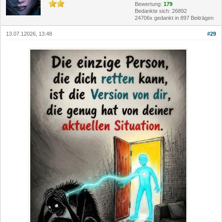
Bewertung:
179
Bedankte sich: 26892
24706x gedankt in 897 Beiträgen
13.07.12026, 13:48
#29