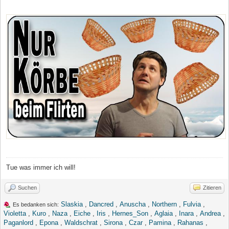
Tue was immer ich will!
Suchen
Zitieren
Slaskia
,
Dancred
,
Anuscha
,
Northern
,
Fulvia
,
Es bedanken sich:
Violetta
,
Kuro
,
Naza
,
Eiche
,
Iris
,
Hernes_Son
,
Aglaia
,
Inara
,
Andrea
,
Paganlord
,
Epona
,
Waldschrat
,
Sirona
,
Czar
,
Pamina
,
Rahanas
,