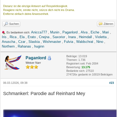
Distanz ist die einzige Antwort auf Respektlosigkeit.
Reagiere nicht, streite nicht, stürze dich nicht ins Drama.
Entferne einfach deine Anwesenheit.
Suchen
Zitieren
Anicca777
,
Munin
,
Paganlord
,
Alva
,
Eiche
,
Mari
,
Es bedanken sich:
Iris
,
Rica
,
Ela
,
Erato
,
Cnejna
,
Saxorior
,
Inara
,
Heimdall
,
Violetta
,
Anuscha
,
Czar
,
Slaskia
,
Wishmaster
,
Fulvia
,
Waldschrat
,
Nino
,
Northern
,
Rahanas
,
huginn
Beiträge: 13.019
Paganlord
Themen: 1.736
Weiser Narr
Registriert seit: Feb 2004
Bewertung:
13.175
Bedankte sich: 27510
274726x gedankt in 10019 Beiträgen
06.03.12026, 09:38
#23
Schmankerl: Parodie auf Reinhard Mey