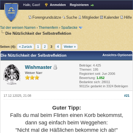
Hallo, Gast!
Anmelden
Registrieren
Forengrundsätze
Suche
Mitglieder
Kalender
Hilfe
Tal der weisen Narren
›
Themenfern
›
Spaßecke
Die Nützlichkeit der Selbstreflektion
Seiten (4):
« Zurück
1
2
3
4
Weiter »
Die Nützlichkeit der Selbstreflektion
Ansichts-Optionen
Beiträge: 4.425
Wishmaster
Themen: 195
Weiser Narr
Registriert seit: Jun 2006
Bewertung:
1.052
Bedankte sich: 28011
90115x gedankt in 3324 Beiträgen
17.12.12025, 21:08
#21
Guter Tipp:
Falls du mal beim Flirten einen Korb bekommst,
dann sag einfach beim Weggehen:
"Nicht mal die Häßlichen bekomme ich ab!"