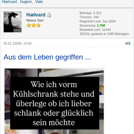
Hælvard
,
huginn
,
Vale
Beiträge: 5.321
Hælvard
Themen: 346
Weiser Narr
Registriert seit: Jan 2004
Bewertung:
1.768
Bedankte sich: 11444
39220x gedankt in 1980 Beiträgen
02.01.12026, 13:40
#22
Aus dem Leben gegriffen ...