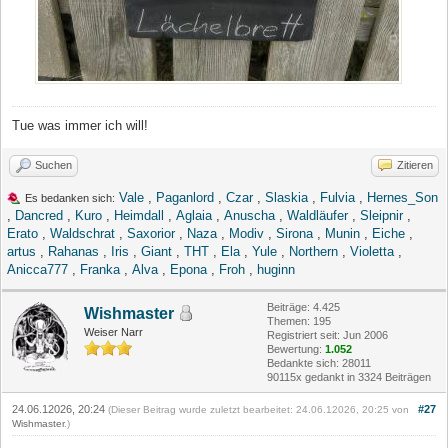
Tue was immer ich will!
Suchen
Zitieren
Vale
,
Paganlord
,
Czar
,
Slaskia
,
Fulvia
,
Hernes_Son
Es bedanken sich:
,
Dancred
,
Kuro
,
Heimdall
,
Aglaia
,
Anuscha
,
Waldläufer
,
Sleipnir
,
Erato
,
Waldschrat
,
Saxorior
,
Naza
,
Modiv
,
Sirona
,
Munin
,
Eiche
,
artus
,
Rahanas
,
Iris
,
Giant
,
THT
,
Ela
,
Yule
,
Northern
,
Violetta
,
Anicca777
,
Franka
,
Alva
,
Epona
,
Froh
,
huginn
Beiträge: 4.425
Wishmaster
Themen: 195
Weiser Narr
Registriert seit: Jun 2006
Bewertung:
1.052
Bedankte sich: 28011
90115x gedankt in 3324 Beiträgen
24.06.12026, 20:24
#27
(Dieser Beitrag wurde zuletzt bearbeitet: 24.06.12026, 20:25 von
Wishmaster
.)