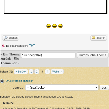
Suchen
Zitieren
THT
Es bedanken sich:
«
Ein Thema
zurück
|
Ein
Thema vor
»
Seiten (4):
« Zurück
1
2
3
4
Weiter »
Druckversion anzeigen
Gehe zu:
Benutzer, die gerade dieses Thema anschauen: 1 Gast/Gäste
Termine
Nächster Vollmond ist in 20 Tagen und 10 Stunden am 28.08.12026, 06:19