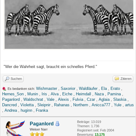
"Wer die Wahrheit sagt, braucht ein schnelles Pferd."
Suchen
Zitieren
Wishmaster
,
Saxorior
,
Waldläufer
,
Ela
,
Erato
,
Es bedanken sich:
Hernes_Son
,
Munin
,
Iris
,
Alva
,
Eiche
,
Heimdall
,
Naza
,
Pamina
,
Paganlord
,
Waldschrat
,
Vale
,
Alexis
,
Fulvia
,
Czar
,
Aglaia
,
Slaskia
,
Dancred
,
Violetta
,
Sleipnir
,
Rahanas
,
Northern
,
Anicca777
,
Yule
,
artus
,
Andrea
,
huginn
,
Franka
Beiträge: 13.019
Paganlord
Themen: 1.736
Weiser Narr
Registriert seit: Feb 2004
Bewertung:
13.175