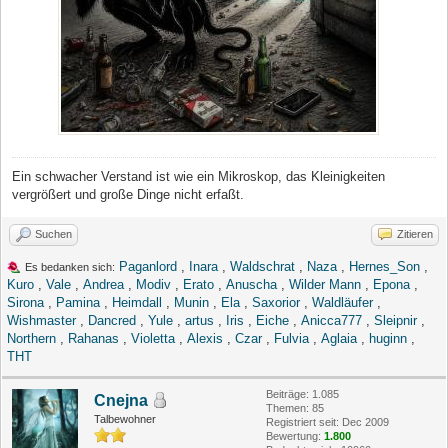
Ein schwacher Verstand ist wie ein Mikroskop, das Kleinigkeiten
vergrößert und große Dinge nicht erfaßt.
Suchen
Zitieren
Paganlord
,
Inara
,
Waldschrat
,
Naza
,
Hernes_Son
,
Es bedanken sich:
Kuro
,
Vale
,
Andrea
,
Modiv
,
Erato
,
Anuscha
,
Wilder Mann
,
Epona
,
Sirona
,
Pamina
,
Heimdall
,
Munin
,
Ela
,
Saxorior
,
Waldläufer
,
Wishmaster
,
Dancred
,
Yule
,
artus
,
Iris
,
Eiche
,
Anicca777
,
Sleipnir
,
Northern
,
Rahanas
,
Violetta
,
Alexis
,
Czar
,
Fulvia
,
Aglaia
,
huginn
,
THT
Beiträge: 1.085
Cnejna
Themen: 85
Talbewohner
Registriert seit: Dec 2009
Bewertung:
1.800