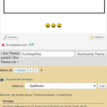
Suchen
Zitieren
THT
Es bedanken sich:
«
Ein Thema
zurück
|
Ein
Thema vor
»
Seiten (3):
« Zurück
1
2
3
Druckversion anzeigen
Gehe zu:
Benutzer, die gerade dieses Thema anschauen: 1 Gast/Gäste
Termine
Nächster Vollmond ist in 22 Tagen und 2 Stunden am 28.08.12026, 06:19