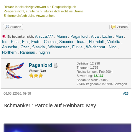
Distanz ist die einzige Antwort auf Respektlosigkeit.
Reagiere nicht, streite nicht, stürze dich nicht ins Drama.
Entferne einfach deine Anwesenheit.
Suchen
Zitieren
Anicca777
,
Munin
,
Paganlord
,
Alva
,
Eiche
,
Mari
,
Es bedanken sich:
Iris
,
Rica
,
Ela
,
Erato
,
Cnejna
,
Saxorior
,
Inara
,
Heimdall
,
Violetta
,
Anuscha
,
Czar
,
Slaskia
,
Wishmaster
,
Fulvia
,
Waldschrat
,
Nino
,
Northern
,
Rahanas
,
huginn
Beiträge: 12.998
Paganlord
Themen: 1.735
Weiser Narr
Registriert seit: Feb 2004
Bewertung:
13.137
Bedankte sich: 27485
274071x gedankt in 9994 Beiträgen
06.03.12026, 09:38
#23
Schmankerl: Parodie auf Reinhard Mey