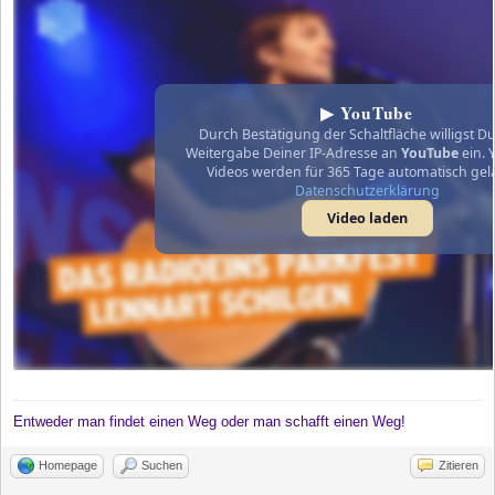
▶ YouTube
Durch Bestätigung der Schaltfläche willigst Du
Weitergabe Deiner IP-Adresse an
YouTube
ein. 
Videos werden für 365 Tage automatisch gel
Datenschutzerklärung
Video laden
Entweder man findet einen Weg oder man schafft einen Weg!
Homepage
Suchen
Zitieren