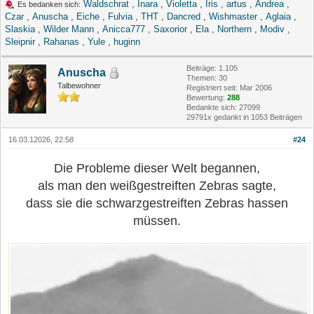
Waldschrat
,
Inara
,
Violetta
,
Iris
,
artus
,
Andrea
,
Es bedanken sich:
Czar
,
Anuscha
,
Eiche
,
Fulvia
,
THT
,
Dancred
,
Wishmaster
,
Aglaia
,
Slaskia
,
Wilder Mann
,
Anicca777
,
Saxorior
,
Ela
,
Northern
,
Modiv
,
Sleipnir
,
Rahanas
,
Yule
,
huginn
Beiträge: 1.105
Anuscha
Themen: 30
Talbewohner
Registriert seit: Mar 2006
Bewertung:
288
Bedankte sich: 27099
29791x gedankt in 1053 Beiträgen
16.03.12026, 22:58
#24
Die Probleme dieser Welt begannen,
als man den weißgestreiften Zebras sagte,
dass sie die schwarzgestreiften Zebras hassen
müssen.