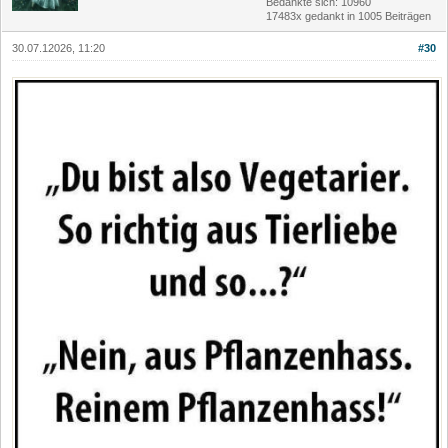
Bedankte sich: 10960
17483x gedankt in 1005 Beiträgen
30.07.12026, 11:20
#30