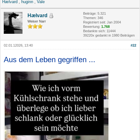
Hælvard
,
huginn
,
Vale
Beiträge: 5.321
Hælvard
Themen: 346
Weiser Narr
Registriert seit: Jan 2004
Bewertung:
1.768
Bedankte sich: 11444
39220x gedankt in 1980 Beiträgen
02.01.12026, 13:40
#22
Aus dem Leben gegriffen ...