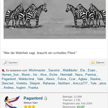
"Wer die Wahrheit sagt, braucht ein schnelles Pferd."
Suchen
Zitieren
Wishmaster
,
Saxorior
,
Waldläufer
,
Ela
,
Erato
,
Es bedanken sich:
Hernes_Son
,
Munin
,
Iris
,
Alva
,
Eiche
,
Heimdall
,
Naza
,
Pamina
,
Paganlord
,
Waldschrat
,
Vale
,
Alexis
,
Fulvia
,
Czar
,
Aglaia
,
Slaskia
,
Dancred
,
Violetta
,
Sleipnir
,
Rahanas
,
Northern
,
Anicca777
,
Yule
,
artus
,
Andrea
,
huginn
,
Franka
Beiträge: 12.998
Paganlord
Themen: 1.735
Weiser Narr
Registriert seit: Feb 2004
Bewertung:
13.137