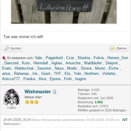
Tue was immer ich will!
Suchen
Zitieren
Vale
,
Paganlord
,
Czar
,
Slaskia
,
Fulvia
,
Hernes_Son
Es bedanken sich:
,
Dancred
,
Kuro
,
Heimdall
,
Aglaia
,
Anuscha
,
Waldläufer
,
Sleipnir
,
Erato
,
Waldschrat
,
Saxorior
,
Naza
,
Modiv
,
Sirona
,
Munin
,
Eiche
,
artus
,
Rahanas
,
Iris
,
Giant
,
THT
,
Ela
,
Yule
,
Northern
,
Violetta
,
Anicca777
,
Franka
,
Alva
,
Epona
,
Froh
,
huginn
Beiträge: 4.419
Wishmaster
Themen: 194
Weiser Narr
Registriert seit: Jun 2006
Bewertung:
1.052
Bedankte sich: 27971
89986x gedankt in 3318 Beiträgen
24.06.12026, 20:24
#27
(Dieser Beitrag wurde zuletzt bearbeitet: 24.06.12026, 20:25 von
Wishmaster
.)