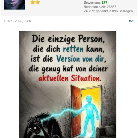
Bewertung:
177
Bedankte sich: 26857
24687x gedankt in 896 Beiträgen
13.07.12026, 13:48
#29