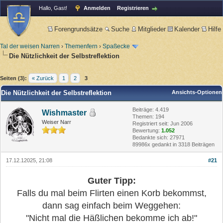
Hallo, Gast!
Anmelden
Registrieren
Forengrundsätze
Suche
Mitglieder
Kalender
Hilfe
Tal der weisen Narren
›
Themenfern
›
Spaßecke
Die Nützlichkeit der Selbstreflektion
Seiten (3):
« Zurück
1
2
3
Die Nützlichkeit der Selbstreflektion
Ansichts-Optionen
Beiträge: 4.419
Wishmaster
Themen: 194
Weiser Narr
Registriert seit: Jun 2006
Bewertung:
1.052
Bedankte sich: 27971
89986x gedankt in 3318 Beiträgen
17.12.12025, 21:08
#21
Guter Tipp:
Falls du mal beim Flirten einen Korb bekommst,
dann sag einfach beim Weggehen:
"Nicht mal die Häßlichen bekomme ich ab!"