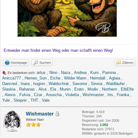
Entweder man findet einen Weg oder man schafft einen Weg!
Homepage
Suchen
Zitieren
artus
,
Nino
,
Naza
,
Andrea
,
Kuro
,
Pamina
,
Es bedanken sich:
Anicca777
,
Hernes_Son
,
Eiche
,
Wilder Mann
,
Heimdall
,
Aglaia
,
Dancred
,
Inara
,
huginn
,
Waldschrat
,
Saxorior
,
Sirona
,
Waldläufer
,
Slaskia
,
Rahanas
,
Alva
,
Ela
,
Munin
,
Erato
,
Modiv
,
Northern
,
ElbElfe
,
Alexis
,
Fulvia
,
Czar
,
Anuscha
,
Violetta
,
Wishmaster
,
Iris
,
Franka
,
Yule
,
Sleipnir
,
THT
,
Vale
Beiträge: 4.419
Wishmaster
Themen: 194
Weiser Narr
Registriert seit: Jun 2006
Bewertung:
1.052
Bedankte sich: 27971
89986x gedankt in 3318 Beiträgen