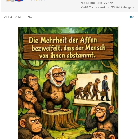
Bedankte sich: 27485
274071x gedankt in 9994 Beiträgen
21.04.12026, 11:47
#25