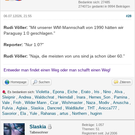
Bedankte sich: 27485
274071x gedankt in 9994 Beiträgen
06.07.12026, 21:55
#28
Rudi Völler:
"Mit unserer WM-Mannschaft von 1990 hätten wir
Paraguay 1:0 geschlagen."
Reporter:
"Nur 1:0?"
Rudi Völler:
"Naja, die meisten von uns sind ja schon über 60."
Entweder man findet einen Weg oder man schafft einen Weg!
Homepage
Suchen
Zitieren
Violetta
,
Epona
,
Eiche
,
Erato
,
Iris
,
Nino
,
Alva
,
Es bedanken sich:
Sleipnir
,
Andrea
,
Waldschrat
,
Heimdall
,
Inara
,
Hernes_Son
,
Pamina
,
Vale
,
Froh
,
Wilder Mann
,
Czar
,
Wishmaster
,
Naza
,
Modiv
,
Anuscha
,
Fulvia
,
Aglaia
,
Slaskia
,
Dancred
,
Waldläufer
,
THT
,
Anicca777
,
Saxorior
,
Ela
,
Yule
,
Rahanas
,
artus
,
Northern
,
huginn
Beiträge: 1.057
Slaskia
Themen: 51
Talbewohner
Registriert seit: Jul 2006