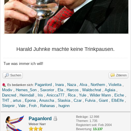
Harald Juhnke machte keine Trinkpausen.
Tue was immer ich will!
Suchen
Zitieren
Paganlord
,
Inara
,
Naza
,
Alva
,
Northern
,
Violetta
,
Es bedanken sich:
Modiv
,
Hernes_Son
,
Saxorior
,
Ela
,
Harcos
,
Waldschrat
,
Aglaia
,
Dancred
,
Heimdall
,
Iris
,
Anicca777
,
Rica
,
Yule
,
Wilder Mann
,
Eiche
,
THT
,
artus
,
Epona
,
Anuscha
,
Slaskia
,
Czar
,
Fulvia
,
Giant
,
ElbElfe
,
Sleipnir
,
Vale
,
Froh
,
Rahanas
,
huginn
Beiträge: 12.998
Paganlord
Themen: 1.735
Weiser Narr
Registriert seit: Feb 2004
Bewertung:
13.137