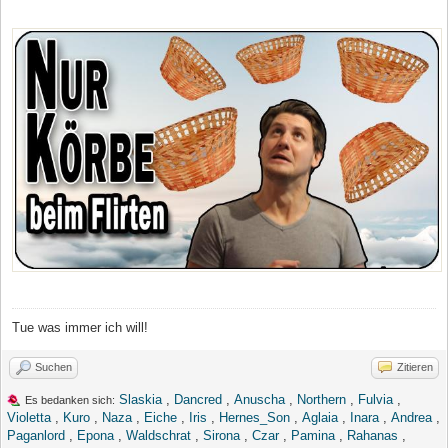
Tue was immer ich will!
Suchen
Zitieren
Slaskia
,
Dancred
,
Anuscha
,
Northern
,
Fulvia
,
Es bedanken sich:
Violetta
,
Kuro
,
Naza
,
Eiche
,
Iris
,
Hernes_Son
,
Aglaia
,
Inara
,
Andrea
,
Paganlord
,
Epona
,
Waldschrat
,
Sirona
,
Czar
,
Pamina
,
Rahanas
,