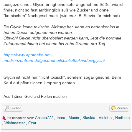
ausgezeichnet. Glycin bringt eine sehr angenehme Süße, wie ich
finde, nicht so fast aufdringlich süß wie Zucker und ohne
"komischen" Nachgeschmack (wie es z. B. Stevia für mich hat).
Da Glycin keine toxische Wirkung hat, kann es bedenkenlos in
hohen Dosen aufgenommen werden.
Obwohl Glycin nicht überdosiert werden kann, liegt die normale
Zufuhrempfehlung bei einem bis zehn Gramm pro Tag.
https://www.apotheke-am-
medizinzentrum.de/gesundheitsbibliothek/index/glycin/
Glycin ist nicht nur "nicht toxisch", sondern sogar gesund. Beim
Kauf auf pflanzlichen Ursprung achten.
Aus Tränen Gold und Perlen machen
Suchen
Zitieren
Anicca777
,
Inara
,
Munin
,
Slaskia
,
Violetta
,
Northern
Es bedanken sich:
,
Wishmaster
,
Czar