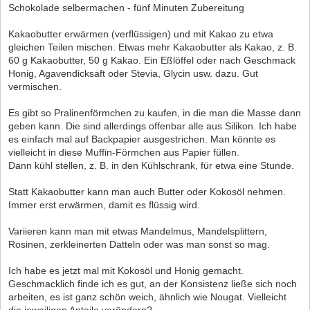
Schokolade selbermachen - fünf Minuten Zubereitung
Kakaobutter erwärmen (verflüssigen) und mit Kakao zu etwa
gleichen Teilen mischen. Etwas mehr Kakaobutter als Kakao, z. B.
60 g Kakaobutter, 50 g Kakao. Ein Eßlöffel oder nach Geschmack
Honig, Agavendicksaft oder Stevia, Glycin usw. dazu. Gut
vermischen.
Es gibt so Pralinenförmchen zu kaufen, in die man die Masse dann
geben kann. Die sind allerdings offenbar alle aus Silikon. Ich habe
es einfach mal auf Backpapier ausgestrichen. Man könnte es
vielleicht in diese Muffin-Förmchen aus Papier füllen.
Dann kühl stellen, z. B. in den Kühlschrank, für etwa eine Stunde.
Statt Kakaobutter kann man auch Butter oder Kokosöl nehmen.
Immer erst erwärmen, damit es flüssig wird.
Variieren kann man mit etwas Mandelmus, Mandelsplittern,
Rosinen, zerkleinerten Datteln oder was man sonst so mag.
Ich habe es jetzt mal mit Kokosöl und Honig gemacht.
Geschmacklich finde ich es gut, an der Konsistenz ließe sich noch
arbeiten, es ist ganz schön weich, ähnlich wie Nougat. Vielleicht
die jeweiligen Anteile verändern?