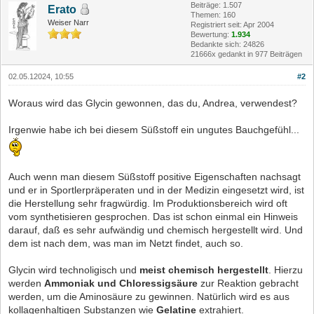
Beiträge: 1.507
Erato
Themen: 160
Weiser Narr
Registriert seit: Apr 2004
Bewertung:
1.934
Bedankte sich: 24826
21666x gedankt in 977 Beiträgen
02.05.12024, 10:55
#2
Woraus wird das Glycin gewonnen, das du, Andrea, verwendest?
Irgenwie habe ich bei diesem Süßstoff ein ungutes Bauchgefühl...
Auch wenn man diesem Süßstoff positive Eigenschaften nachsagt
und er in Sportlerpräperaten und in der Medizin eingesetzt wird, ist
die Herstellung sehr fragwürdig. Im Produktionsbereich wird oft
vom synthetisieren gesprochen. Das ist schon einmal ein Hinweis
darauf, daß es sehr aufwändig und chemisch hergestellt wird. Und
dem ist nach dem, was man im Netzt findet, auch so.
Glycin wird technoligisch und
meist chemisch hergestellt
. Hierzu
werden
Ammoniak und Chloressigsäure
zur Reaktion gebracht
werden, um die Aminosäure zu gewinnen. Natürlich wird es aus
kollagenhaltigen Substanzen wie
Gelatine
extrahiert.