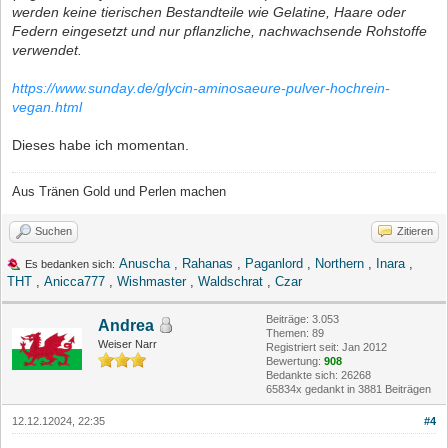
werden keine tierischen Bestandteile wie Gelatine, Haare oder
Federn eingesetzt und nur pflanzliche, nachwachsende Rohstoffe
verwendet.
https://www.sunday.de/glycin-aminosaeure-pulver-hochrein-
vegan.html
Dieses habe ich momentan.
Aus Tränen Gold und Perlen machen
Suchen
Zitieren
Anuscha
,
Rahanas
,
Paganlord
,
Northern
,
Inara
,
Es bedanken sich:
THT
,
Anicca777
,
Wishmaster
,
Waldschrat
,
Czar
Beiträge: 3.053
Andrea
Themen: 89
Weiser Narr
Registriert seit: Jan 2012
Bewertung:
908
Bedankte sich: 26268
65834x gedankt in 3881 Beiträgen
12.12.12024, 22:35
#4