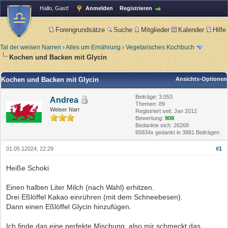
Hallo, Gast!
Anmelden
Registrieren
Forengrundsätze
Suche
Mitglieder
Kalender
Hilfe
Tal der weisen Narren
›
Alles um Ernährung
›
Vegetarisches Kochbuch
Kochen und Backen mit Glycin
Kochen und Backen mit Glycin
Ansichts-Optionen
Beiträge: 3.053
Andrea
Themen: 89
Weiser Narr
Registriert seit: Jan 2012
Bewertung:
908
Bedankte sich: 26268
65834x gedankt in 3881 Beiträgen
01.05.12024, 22:29
#1
Heiße Schoki
Einen halben Liter Milch (nach Wahl) erhitzen.
Drei Eßlöffel Kakao einrühren (mit dem Schneebesen).
Dann einen Eßlöffel Glycin hinzufügen.
Ich finde das eine perfekte Mischung, also mir schmeckt das