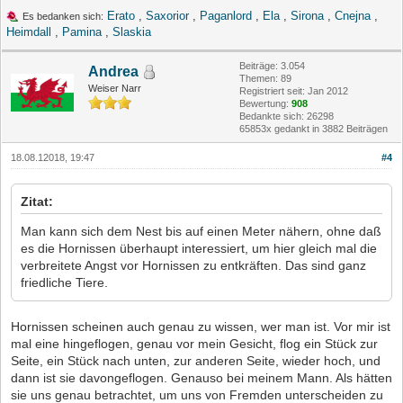
Erato
,
Saxorior
,
Paganlord
,
Ela
,
Sirona
,
Cnejna
,
Es bedanken sich:
Heimdall
,
Pamina
,
Slaskia
Beiträge: 3.054
Andrea
Themen: 89
Weiser Narr
Registriert seit: Jan 2012
Bewertung:
908
Bedankte sich: 26298
65853x gedankt in 3882 Beiträgen
18.08.12018, 19:47
#4
Zitat:
Man kann sich dem Nest bis auf einen Meter nähern, ohne daß
es die Hornissen überhaupt interessiert, um hier gleich mal die
verbreitete Angst vor Hornissen zu entkräften. Das sind ganz
friedliche Tiere.
Hornissen scheinen auch genau zu wissen, wer man ist. Vor mir ist
mal eine hingeflogen, genau vor mein Gesicht, flog ein Stück zur
Seite, ein Stück nach unten, zur anderen Seite, wieder hoch, und
dann ist sie davongeflogen. Genauso bei meinem Mann. Als hätten
sie uns genau betrachtet, um uns von Fremden unterscheiden zu