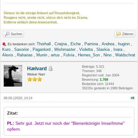
Distanz ist die einzige Antwort auf Respektlosigkeit.
Reagiere nicht, streite nicht, stürze dich nicht ins Drama.
Entferne einfach deine Anwesenheit.
Suchen
Zitieren
Thorhall
,
Cnejna
,
Eiche
,
Pamina
,
Andrea
,
huginn
,
Es bedanken sich:
Kuro
,
Saxorior
,
Paganlord
,
Wishmaster
,
Violetta
,
Slaskia
,
Inara
,
Alexis
,
Rahanas
,
Munin
,
artus
,
Fulvia
,
Hernes_Son
,
Nino
,
Waldschrat
Beiträge: 5.321
Hælvard
Themen: 346
Weiser Narr
Registriert seit: Jan 2004
Bewertung:
1.768
Bedankte sich: 11444
39220x gedankt in 1980 Beiträgen
08.09.12020, 14:14
#8
Zitat:
PL:
Sehr gut. Jetzt nur noch der "Bienenkönigin Imse/Imme"
opfern.