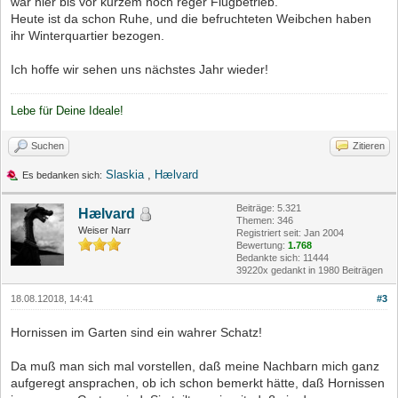
war hier bis vor kurzem noch reger Flugbetrieb.
Heute ist da schon Ruhe, und die befruchteten Weibchen haben
ihr Winterquartier bezogen.
Ich hoffe wir sehen uns nächstes Jahr wieder!
Lebe für Deine Ideale!
Suchen
Zitieren
Slaskia
,
Hælvard
Es bedanken sich:
Beiträge: 5.321
Hælvard
Themen: 346
Weiser Narr
Registriert seit: Jan 2004
Bewertung:
1.768
Bedankte sich: 11444
39220x gedankt in 1980 Beiträgen
18.08.12018, 14:41
#3
Hornissen im Garten sind ein wahrer Schatz!
Da muß man sich mal vorstellen, daß meine Nachbarn mich ganz
aufgeregt ansprachen, ob ich schon bemerkt hätte, daß Hornissen