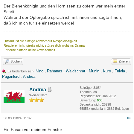
Der Bienenkönigin und den Hornissen zu opfern war mein erster
Schritt.
Während der Opfergabe sprach ich mit ihnen und sagte ihnen,
daß ich mich für sie einsetzen werde!
Distanz ist die einzige Antwort auf Respektlosigkeit.
Reagiere nicht, streite nicht, stürze dich nicht ins Drama.
Entferne einfach deine Anwesenheit.
Suchen
Zitieren
Nino
,
Rahanas
,
Waldschrat
,
Munin
,
Kuro
,
Fulvia
,
Es bedanken sich:
Paganlord
,
Andrea
Beiträge: 3.054
Andrea
Themen: 89
Weiser Narr
Registriert seit: Jan 2012
Bewertung:
908
Bedankte sich: 26298
65853x gedankt in 3882 Beiträgen
30.03.12024, 11:02
#9
Ein Fasan vor meinem Fenster