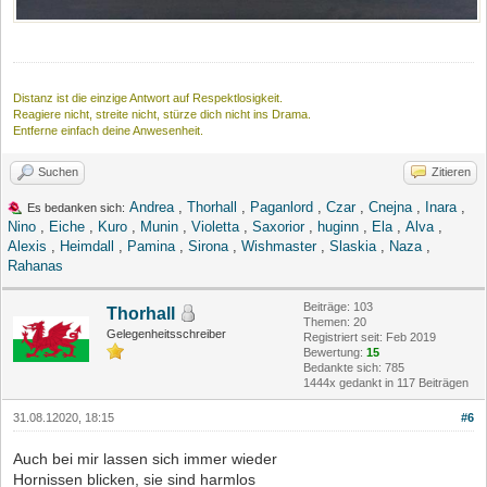
Distanz ist die einzige Antwort auf Respektlosigkeit.
Reagiere nicht, streite nicht, stürze dich nicht ins Drama.
Entferne einfach deine Anwesenheit.
Suchen
Zitieren
Andrea
,
Thorhall
,
Paganlord
,
Czar
,
Cnejna
,
Inara
,
Es bedanken sich:
Nino
,
Eiche
,
Kuro
,
Munin
,
Violetta
,
Saxorior
,
huginn
,
Ela
,
Alva
,
Alexis
,
Heimdall
,
Pamina
,
Sirona
,
Wishmaster
,
Slaskia
,
Naza
,
Rahanas
Beiträge: 103
Thorhall
Themen: 20
Gelegenheitsschreiber
Registriert seit: Feb 2019
Bewertung:
15
Bedankte sich: 785
1444x gedankt in 117 Beiträgen
31.08.12020, 18:15
#6
Auch bei mir lassen sich immer wieder
Hornissen blicken, sie sind harmlos