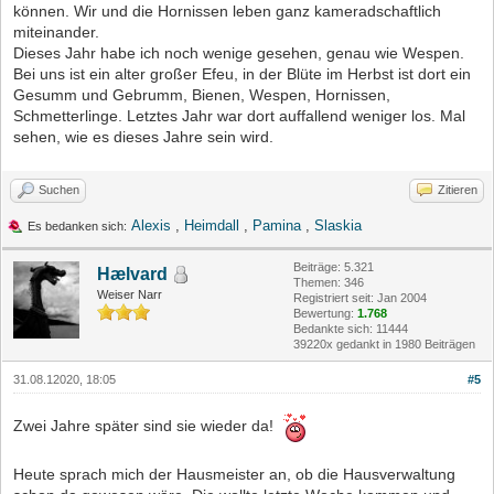
können. Wir und die Hornissen leben ganz kameradschaftlich
miteinander.
Dieses Jahr habe ich noch wenige gesehen, genau wie Wespen.
Bei uns ist ein alter großer Efeu, in der Blüte im Herbst ist dort ein
Gesumm und Gebrumm, Bienen, Wespen, Hornissen,
Schmetterlinge. Letztes Jahr war dort auffallend weniger los. Mal
sehen, wie es dieses Jahre sein wird.
Suchen
Zitieren
Alexis
,
Heimdall
,
Pamina
,
Slaskia
Es bedanken sich:
Beiträge: 5.321
Hælvard
Themen: 346
Weiser Narr
Registriert seit: Jan 2004
Bewertung:
1.768
Bedankte sich: 11444
39220x gedankt in 1980 Beiträgen
31.08.12020, 18:05
#5
Zwei Jahre später sind sie wieder da!
Heute sprach mich der Hausmeister an, ob die Hausverwaltung