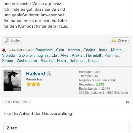
und in keinster Weise agressiv.
Ich finde es gut, dass sie da sind
und genieße deren Anwesenheit.
Sie haben meist nur eine Vorliebe
für den Kompost hinter dem Haus.
Suchen
Zitieren
Paganlord
,
Czar
,
Andrea
,
Cnejna
,
Inara
,
Munin
,
Es bedanken sich:
Violetta
,
Saxorior
,
huginn
,
Ela
,
Alva
,
Alexis
,
Heimdall
,
Pamina
,
Sirona
,
Wishmaster
,
Slaskia
,
Naza
,
Rahanas
,
Fulvia
Beiträge: 5.321
Hælvard
Themen: 346
Weiser Narr
Registriert seit: Jan 2004
Bewertung:
1.768
Bedankte sich: 11444
39220x gedankt in 1980 Beiträgen
02.09.12020, 20:06
#7
Hier die Antwort der Hausverwaltung:
Zitat: