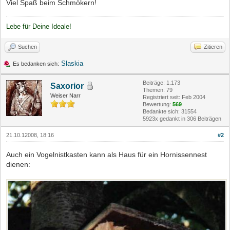
Viel Spaß beim Schmökern!
Lebe für Deine Ideale!
Suchen
Zitieren
Slaskia
Es bedanken sich:
Beiträge: 1.173
Saxorior
Themen: 79
Weiser Narr
Registriert seit: Feb 2004
Bewertung:
569
Bedankte sich: 31554
5923x gedankt in 306 Beiträgen
21.10.12008, 18:16
#2
Auch ein Vogelnistkasten kann als Haus für ein Hornissennest
dienen: