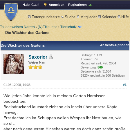
Hallo, Gast!
Anmelden
Registrieren
Forengrundsätze
Suche
Mitglieder
Kalender
Hilfe
Tal der weisen Narren
›
(N)Ettiquette
›
Tierschutz
Die Wächter des Gartens
Die Wächter des Gartens
Ansichts-Optionen
Beiträge: 1.173
Saxorior
Themen: 79
Weiser Narr
Registriert seit: Feb 2004
Bewertung:
569
Bedankte sich: 31554
5923x gedankt in 306 Beiträgen
01.08.12008, 19:36
#1
Wie jedes Jahr, konnte ich in meinem Garten Hornissen
beobachten.
Beeindruckend lautstark zieht so ein Insekt über unsere Köpfe
hinweg.
Erst dachte ich im Schuppen wollen Wespen ihr Nest bauen, wie
so oft,
aber nach genauerem Hinsehen waren es doch ganz schön große