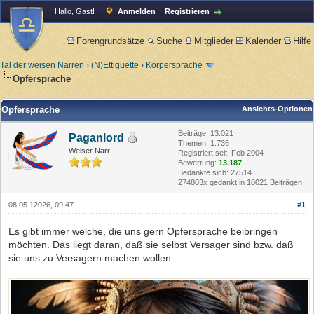
Hallo, Gast!
Anmelden
Registrieren
Forengrundsätze
Suche
Mitglieder
Kalender
Hilfe
Tal der weisen Narren
›
(N)Ettiquette
›
Körpersprache
Opfersprache
Opfersprache
Ansichts-Optionen
Beiträge: 13.021
Paganlord
Themen: 1.736
Weiser Narr
Registriert seit: Feb 2004
Bewertung:
13.187
Bedankte sich: 27514
274803x gedankt in 10021 Beiträgen
08.05.12026, 09:47
#1
Es gibt immer welche, die uns gern Opfersprache beibringen
möchten. Das liegt daran, daß sie selbst Versager sind bzw. daß
sie uns zu Versagern machen wollen.