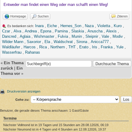
Entweder man findet einen Weg oder man schafft einen Weg!
Homepage
Suchen
Zitieren
Inara
,
Eiche
,
Hernes_Son
,
Naza
,
Violetta
,
Kuro
,
Es bedanken sich:
Czar
,
Alva
,
Andrea
,
Epona
,
Pamina
,
Slaskia
,
Anuscha
,
Alexis
,
Dancred
,
Aglaia
,
Wishmaster
,
Fulvia
,
Munin
,
Sleipnir
,
Vale
,
Modiv
,
Wilder Mann
,
Saxorior
,
Ela
,
Waldschrat
,
Sirona
,
Anicca777
,
Waldläufer
,
Harcos
,
Rica
,
Northern
,
THT
,
Erato
,
Iris
,
Franka
,
Yule
,
Wasserfrau
,
Rahanas
«
Ein Thema
zurück
|
Ein
Thema vor
»
Druckversion anzeigen
Gehe zu:
Benutzer, die gerade dieses Thema anschauen: 1 Gast/Gäste
Termine
Nächster Vollmond ist in 19 Tagen und 15 Stunden am 28.08.12026, 06:19
Nächster Neumond ist in 4 Tagen und 4 Stunden am 12.08.12026, 19:37