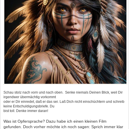
Schau stolz nach vorn und nach oben.
.
Senke niemals Deinen Blick, weil Dir
irgendwer übermächtig vorkommt
oder er Dir einredet, daß er das sei. Laß Dich nicht einschüchtern und schreib
keine Entschuldigungsbriefe. Du
bist toll. Denke immer daran!
Was ist Opfersprache? Dazu habe ich einen kleinen Film
gefunden. Doch vorher möchte ich noch sagen: Sprich immer klar