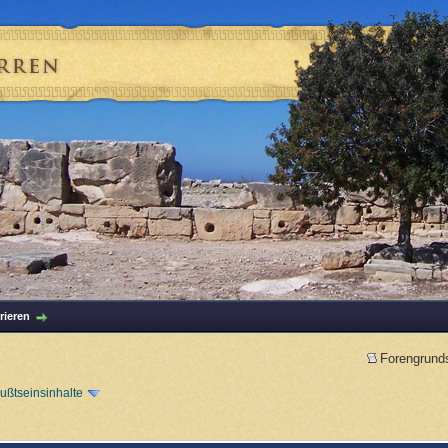
rieren
Forengrund
ßtseinsinhalte