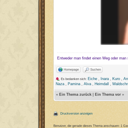
Entweder man findet einen Weg oder man 
Homepage
Suchen
Eiche
,
Inara
,
Kuro
,
An
Es bedanken sich:
Naza
,
Pamina
,
Alva
,
Heimdall
,
Waldschr
«
Ein Thema zurück
|
Ein Thema vor
»
Druckversion anzeigen
Benutzer, die gerade dieses Thema anschauen: 1 Ga