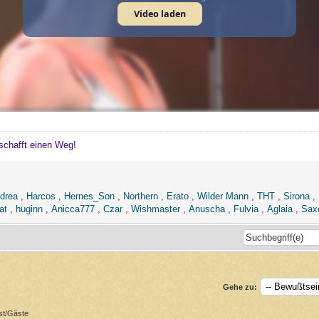
Video laden
schafft einen Weg!
drea
,
Harcos
,
Hernes_Son
,
Northern
,
Erato
,
Wilder Mann
,
THT
,
Sirona
,
at
,
huginn
,
Anicca777
,
Czar
,
Wishmaster
,
Anuscha
,
Fulvia
,
Aglaia
,
Saxo
Gehe zu:
st/Gäste