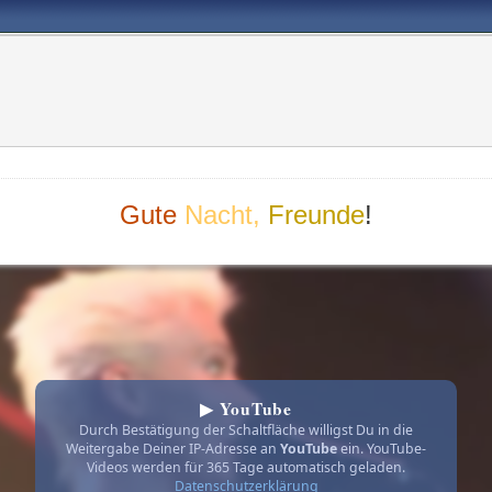
Gute
Nacht,
Freunde
!
▶ YouTube
Durch Bestätigung der Schaltfläche willigst Du in die
Weitergabe Deiner IP-Adresse an
YouTube
ein. YouTube-
Videos werden für 365 Tage automatisch geladen.
Datenschutzerklärung