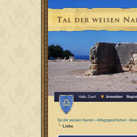
Hallo, Gast!
Anmelden
Regist
Tal der weisen Narren
›
Alltagsgeschehen
›
Bewu
Liebe