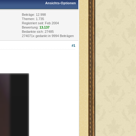
Ansichts-Optionen
Beiträge: 12.998
Themen: 1.735
Registriert seit: Feb 2004
Bewertung:
13.137
Bedankte sich: 27485
274071x gedankt in 9994 Beiträgen
#1