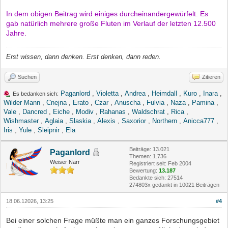
In dem obigen Beitrag wird einiges durcheinandergewürfelt. Es
gab natürlich mehrere große Fluten im Verlauf der letzten 12.500
Jahre.
Erst wissen, dann denken. Erst denken, dann reden.
Suchen
Zitieren
Paganlord
,
Violetta
,
Andrea
,
Heimdall
,
Kuro
,
Inara
,
Es bedanken sich:
Wilder Mann
,
Cnejna
,
Erato
,
Czar
,
Anuscha
,
Fulvia
,
Naza
,
Pamina
,
Vale
,
Dancred
,
Eiche
,
Modiv
,
Rahanas
,
Waldschrat
,
Rica
,
Wishmaster
,
Aglaia
,
Slaskia
,
Alexis
,
Saxorior
,
Northern
,
Anicca777
,
Iris
,
Yule
,
Sleipnir
,
Ela
Beiträge: 13.021
Paganlord
Themen: 1.736
Weiser Narr
Registriert seit: Feb 2004
Bewertung:
13.187
Bedankte sich: 27514
274803x gedankt in 10021 Beiträgen
18.06.12026, 13:25
#4
Bei einer solchen Frage müßte man ein ganzes Forschungsgebiet