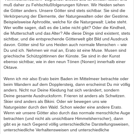
muß daher zu Fehlschlußfolgerungen führen. Wir Heiden sehen
die Götter anders. Unsere Götter sind stets sichtbar. Sie sind die
Verkörperung der Elemente, der Naturgewalten oder der Gestirne.
Beispielsweise Aphrodite, welche für die Naturgewalt: Liebe steht.
Wer wollte sagen, daß es die Liebe nicht gibt? Oder die Kindheit,
die Mutterschaft und das Alter? Alle diese Dinge sind existent, stets
sichtbar, und die entsprechende Götterwelt gibt Bild und Ausdruck
davon. Götter sind für uns Heiden auch normale Menschen – wie
Du und ich. Nehmen wir mal an, Erato ist eine Muse. Musen sind
griechische Schützgöttinnen der Künste. Sie sind in der Kunst
ebenso sichtbar, wie in den neun Tönen (Nonen) innerhalb einer
Oktave.
Wenn ich mir also Erato beim Baden im Mittelmeer betrachte oder
beim Wandern auf dem Dopplersteig, dann erscheinst Du mir völlig
anders. Nicht nur Deine Kleidung hat sich verändert, sondern
Deine gesamte Ausdrucksform. Frieren ist anders als Schwitzen.
Skier sind anders als Bikini. Oder wir bewegen uns wie
Naturgeister durch den Wald. Schon wieder eine andere Erato.
Wenn wir unsere Götter also durch das normale menschliche Auge
betrachten (und nicht als unsichtbare Himmelsherrscher), dann
gibt es je nach Gegend völlig unterschiedliche Darstellungsweisen,
unterschiedliche Verhaltensweisen und unterschiedliche