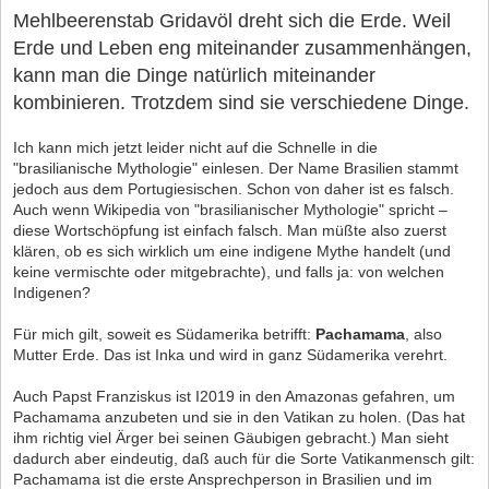
Mehlbeerenstab Gridavöl dreht sich die Erde. Weil
Erde und Leben eng miteinander zusammenhängen,
kann man die Dinge natürlich miteinander
kombinieren. Trotzdem sind sie verschiedene Dinge.
Ich kann mich jetzt leider nicht auf die Schnelle in die
"brasilianische Mythologie" einlesen. Der Name Brasilien stammt
jedoch aus dem Portugiesischen. Schon von daher ist es falsch.
Auch wenn Wikipedia von "brasilianischer Mythologie" spricht –
diese Wortschöpfung ist einfach falsch. Man müßte also zuerst
klären, ob es sich wirklich um eine indigene Mythe handelt (und
keine vermischte oder mitgebrachte), und falls ja: von welchen
Indigenen?
Für mich gilt, soweit es Südamerika betrifft:
Pachamama
, also
Mutter Erde. Das ist Inka und wird in ganz Südamerika verehrt.
Auch Papst Franziskus ist I2019 in den Amazonas gefahren, um
Pachamama anzubeten und sie in den Vatikan zu holen. (Das hat
ihm richtig viel Ärger bei seinen Gäubigen gebracht.) Man sieht
dadurch aber eindeutig, daß auch für die Sorte Vatikanmensch gilt:
Pachamama ist die erste Ansprechperson in Brasilien und im