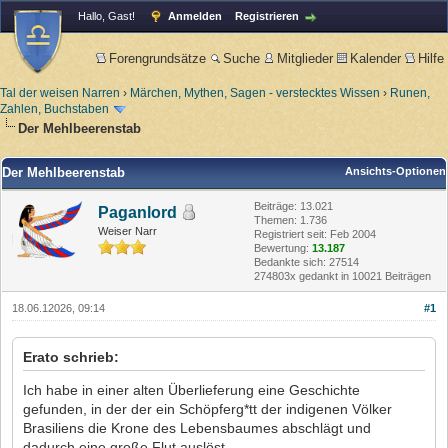
Hallo, Gast!
Anmelden
Registrieren
Forengrundsätze
Suche
Mitglieder
Kalender
Hilfe
Tal der weisen Narren
›
Märchen, Mythen, Sagen - verstecktes Wissen
›
Runen,
Zahlen, Buchstaben
Der Mehlbeerenstab
Der Mehlbeerenstab
Ansichts-Optionen
Beiträge: 13.021
Paganlord
Themen: 1.736
Weiser Narr
Registriert seit: Feb 2004
Bewertung:
13.187
Bedankte sich: 27514
274803x gedankt in 10021 Beiträgen
18.06.12026, 09:14
#1
Erato schrieb:
Ich habe in einer alten Überlieferung eine Geschichte
gefunden, in der der ein Schöpferg*tt der indigenen Völker
Brasiliens die Krone des Lebensbaumes abschlägt und
dadurch eine große Flut auslöst.