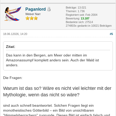
Beiträge: 13.021
Paganlord
Themen: 1.736
Weiser Narr
Registriert seit: Feb 2004
Bewertung:
13.187
Bedankte sich: 27514
274803x gedankt in 10021 Beiträgen
18.06.12026, 14:20
#5
Zitat:
Das kann in den Bergen, am Meer oder mitten im
Amazonassumpf komplett anders sein. Auch der Wald ist
anders.
Die Fragen:
Warum ist das so? Wäre es nicht viel leichter mit der
Mythologie, wenn das nicht so wäre?
sind auch schnell beantwortet. Solchen Fragen liegt ein
monotheistisches Götterbild – ein Bild von unsichtbaren
"Himmelsherrschern" zugrunde. Dieses Bild ist einfach falsch und