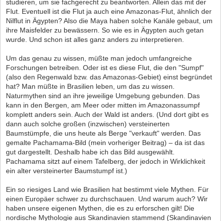
studieren, um sie fachgerecht zu beantworten. Allein das mit der
Flut. Eventuell ist die Flut ja auch eine Amazonas-Flut, ähnlich der
Nilflut in Ägypten? Also die Maya haben solche Kanäle gebaut, um
ihre Maisfelder zu bewässern. So wie es in Ägypten auch getan
wurde. Und schon ist alles ganz anders zu interpretieren.
Um das genau zu wissen, müßte man jedoch umfangreiche
Forschungen betreiben. Oder ist es diese Flut, die den "Sumpf"
(also den Regenwald bzw. das Amazonas-Gebiet) einst begründet
hat? Man müßte in Brasilien leben, um das zu wissen.
Naturmythen sind an ihre jeweilige Umgebung gebunden. Das
kann in den Bergen, am Meer oder mitten im Amazonassumpf
komplett anders sein. Auch der Wald ist anders. (Und dort gibt es
dann auch solche großen (inzwischen) versteinerten
Baumstümpfe, die uns heute als Berge "verkauft" werden. Das
gemalte Pachamama-Bild (mein vorheriger Beitrag) – da ist das
gut dargestellt. Deshalb habe ich das Bild ausgewählt.
Pachamama sitzt auf einem Tafelberg, der jedoch in Wirklichkeit
ein alter versteinerter Baumstumpf ist.)
Ein so riesiges Land wie Brasilien hat bestimmt viele Mythen. Für
einen Europäer schwer zu durchschauen. Und warum auch? Wir
haben unsere eigenen Mythen, die es zu erforschen gilt! Die
nordische Mythologie aus Skandinavien stammend (Skandinavien