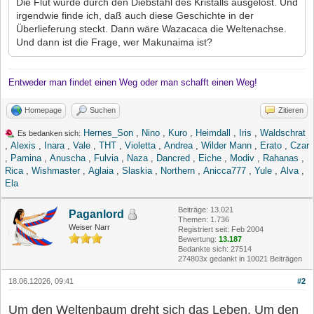
Die Flut wurde durch den Diebstahl des Kristalls ausgelöst. Und
irgendwie finde ich, daß auch diese Geschichte in der
Überlieferung steckt. Dann wäre Wazacaca die Weltenachse.
Und dann ist die Frage, wer Makunaima ist?
Entweder man findet einen Weg oder man schafft einen Weg!
Homepage
Suchen
Zitieren
Hernes_Son
,
Nino
,
Kuro
,
Heimdall
,
Iris
,
Waldschrat
Es bedanken sich:
,
Alexis
,
Inara
,
Vale
,
THT
,
Violetta
,
Andrea
,
Wilder Mann
,
Erato
,
Czar
,
Pamina
,
Anuscha
,
Fulvia
,
Naza
,
Dancred
,
Eiche
,
Modiv
,
Rahanas
,
Rica
,
Wishmaster
,
Aglaia
,
Slaskia
,
Northern
,
Anicca777
,
Yule
,
Alva
,
Ela
Beiträge: 13.021
Paganlord
Themen: 1.736
Weiser Narr
Registriert seit: Feb 2004
Bewertung:
13.187
Bedankte sich: 27514
274803x gedankt in 10021 Beiträgen
18.06.12026, 09:41
#2
Um den Weltenbaum dreht sich das Leben. Um den