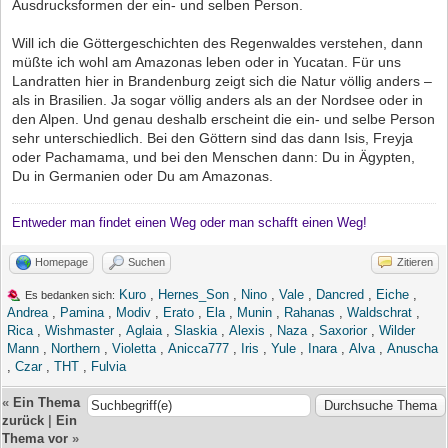
Ausdrucksformen der ein- und selben Person.
Will ich die Göttergeschichten des Regenwaldes verstehen, dann
müßte ich wohl am Amazonas leben oder in Yucatan. Für uns
Landratten hier in Brandenburg zeigt sich die Natur völlig anders –
als in Brasilien. Ja sogar völlig anders als an der Nordsee oder in
den Alpen. Und genau deshalb erscheint die ein- und selbe Person
sehr unterschiedlich. Bei den Göttern sind das dann Isis, Freyja
oder Pachamama, und bei den Menschen dann: Du in Ägypten,
Du in Germanien oder Du am Amazonas.
Entweder man findet einen Weg oder man schafft einen Weg!
Homepage
Suchen
Zitieren
Kuro
,
Hernes_Son
,
Nino
,
Vale
,
Dancred
,
Eiche
,
Es bedanken sich:
Andrea
,
Pamina
,
Modiv
,
Erato
,
Ela
,
Munin
,
Rahanas
,
Waldschrat
,
Rica
,
Wishmaster
,
Aglaia
,
Slaskia
,
Alexis
,
Naza
,
Saxorior
,
Wilder
Mann
,
Northern
,
Violetta
,
Anicca777
,
Iris
,
Yule
,
Inara
,
Alva
,
Anuscha
,
Czar
,
THT
,
Fulvia
«
Ein Thema
zurück
|
Ein
Thema vor
»