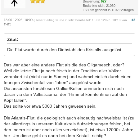
Bewertung:
627
Bedankte sich: 21030
16609x gedankt in 1102 Beiträgen
18.06.12026, 10:09
#3
(Dieser Beitrag wurde zuletzt bearbeitet: 18.06.12026, 10:13 von
THT
.)
Zitat:
Die Flut wurde durch den Diebstahl des Kristalls ausgelöst.
Das war aber eine andere Flut als die des Gilgamesch, oder?
Weil die letzte Flut ja noch frisch in der Tradition aller Völker
verankert ist (nicht nur in Sumer) und wahrscheinlich durch einen
feurigen Zwischenfall von "oben" ausgelöst wurde.
Die ansonsten furchtlosen Gallier/Kelten erinnerten sich noch
daran via dem Volkstrauma, der "Himmel könnte ihnen auf den
Kopf fallen".
Das sollte vor etwa 5000 Jahren gewesen sein.
Die Atlantis-Flut, die geologisch auch eindeutig nachweisbar ist (zu
der allerdings in unserem Kulturkreis Aufzeichnungen fehlen, bei
den Indern ist aber noch alles verzeichnet), ist etwa 12000+ Jahre
her. Um diese geht es dann bei dem Kristall, richtig?