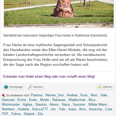
Standbild der regionalen Sagenfigur Frau Harke in Rathenow (Havelland).
Frau Harke ist eine mythische Sagengestalt und Schutzpatronin
des Havellandes sowie des Elbe-Havel-Winkels, die eng mit der
lokalen Landschaftsgeschichte verwoben ist. Als norddeutsche
Entsprechung der Frau Holle wird sie oft als Riesin beschrieben,
die der Sage nach die Region erschaffen haben soll.
Entweder man findet einen Weg oder man schafft einen Weg!
Homepage
Suchen
Zitieren
Pamina
,
Hernes_Son
,
Andrea
,
Kuro
,
Nino
,
Vale
,
Es bedanken sich:
Dancred
,
Eiche
,
Erato
,
Modiv
,
Rahanas
,
Waldschrat
,
Rica
,
Wishmaster
,
Aglaia
,
Slaskia
,
Alexis
,
Naza
,
Saxorior
,
Wilder Mann
,
Northern
,
Violetta
,
Anicca777
,
Iris
,
Yule
,
Inara
,
Alva
,
Anuscha
,
Czar
,
THT
,
Fulvia
,
Sleipnir
,
Ela