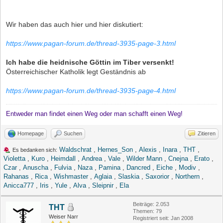
Wir haben das auch hier und hier diskutiert:
https://www.pagan-forum.de/thread-3935-page-3.html
Ich habe die heidnische Göttin im Tiber versenkt!
Österreichischer Katholik legt Geständnis ab
https://www.pagan-forum.de/thread-3935-page-4.html
Entweder man findet einen Weg oder man schafft einen Weg!
Homepage
Suchen
Zitieren
Waldschrat
,
Hernes_Son
,
Alexis
,
Inara
,
THT
,
Es bedanken sich:
Violetta
,
Kuro
,
Heimdall
,
Andrea
,
Vale
,
Wilder Mann
,
Cnejna
,
Erato
,
Czar
,
Anuscha
,
Fulvia
,
Naza
,
Pamina
,
Dancred
,
Eiche
,
Modiv
,
Rahanas
,
Rica
,
Wishmaster
,
Aglaia
,
Slaskia
,
Saxorior
,
Northern
,
Anicca777
,
Iris
,
Yule
,
Alva
,
Sleipnir
,
Ela
Beiträge: 2.053
THT
Themen: 79
Weiser Narr
Registriert seit: Jan 2008