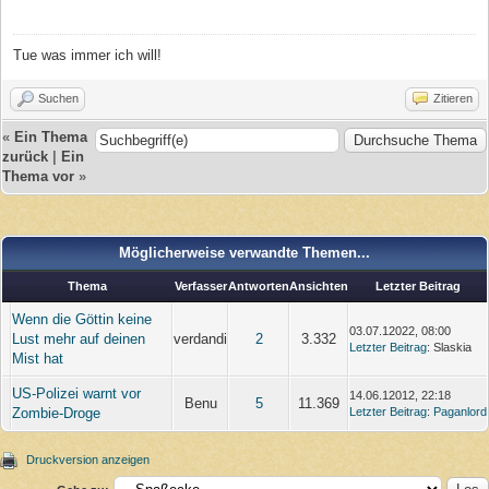
Tue was immer ich will!
Suchen
Zitieren
«
Ein Thema
zurück
|
Ein
Thema vor
»
Möglicherweise verwandte Themen...
Thema
Verfasser
Antworten
Ansichten
Letzter Beitrag
Wenn die Göttin keine
03.07.12022, 08:00
Lust mehr auf deinen
verdandi
2
3.332
Letzter Beitrag
: Slaskia
Mist hat
US-Polizei warnt vor
14.06.12012, 22:18
Benu
5
11.369
Zombie-Droge
Letzter Beitrag
:
Paganlord
Druckversion anzeigen