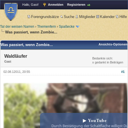
Hallo, Gast!
Anmelden
Registrieren
Forengrundsätze
Suche
Mitglieder
Kalender
Hilfe
Tal der weisen Narren
›
Themenfern
›
Spaßecke
Was passiert, wenn Zombie...
Was passiert, wenn Zombie...
Ansichts-Optionen
Waldläufer
Bedankte sich:
Gast
x gedankt in Beiträgen
02.08.12011, 20:55
#1
▶ YouTube
Durch Bestätigung der Schaltfläche willigst Du