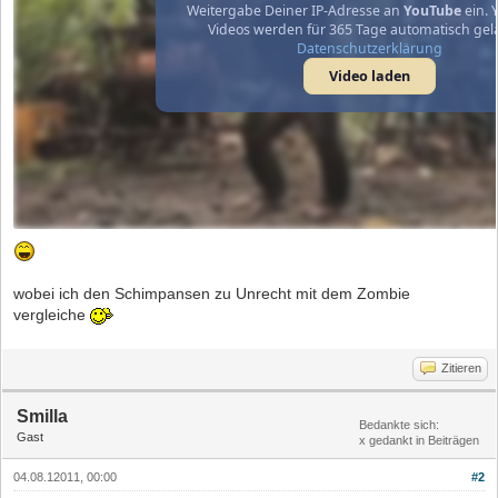
Weitergabe Deiner IP-Adresse an
YouTube
ein. 
Videos werden für 365 Tage automatisch gel
Datenschutzerklärung
Video laden
wobei ich den Schimpansen zu Unrecht mit dem Zombie
vergleiche
Zitieren
Smilla
Bedankte sich:
Gast
x gedankt in Beiträgen
04.08.12011, 00:00
#2