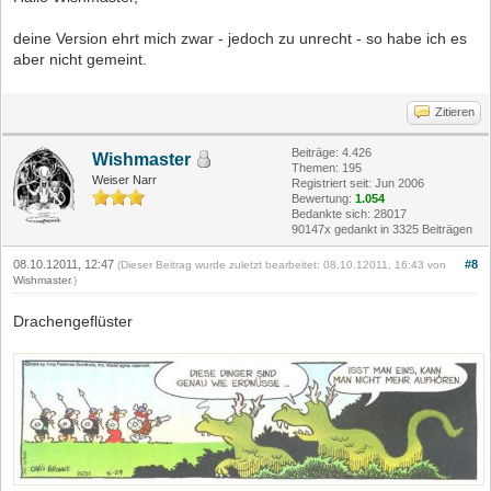
deine Version ehrt mich zwar - jedoch zu unrecht - so habe ich es
aber nicht gemeint.
Zitieren
Beiträge: 4.426
Wishmaster
Themen: 195
Weiser Narr
Registriert seit: Jun 2006
Bewertung:
1.054
Bedankte sich: 28017
90147x gedankt in 3325 Beiträgen
08.10.12011, 12:47
#8
(Dieser Beitrag wurde zuletzt bearbeitet: 08.10.12011, 16:43 von
Wishmaster
.)
Drachengeflüster