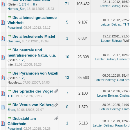
23.11.12012, 15:50
71
103.452
(Seiten:
1
2
3
4
...
8
)
Letzter Beitrag
: Benu
Hernes_Son
,
13.10.12007, 15:23
Die alleinseligmachende
10.05.12012, 22:52
5
9.107
Wahrheit
Letzter Beitrag
:
THT
Paganlord
,
08.05.12012, 22:17
Die allesheilende Mistel
19.12.12011, 21:56
1
6.884
Letzter Beitrag
: Wolf
Gast aro
,
18.12.12011, 15:09
Die neutrale und
neutralisierende Natur, u.a.
10.10.12017, 15:42
16
25.398
Letzter Beitrag
:
Hælvard
(Seiten:
1
2
)
Inte,
21.09.12008, 18:23
Die Pyramiden von Gizeh
06.05.12010, 15:44
13
25.563
(Seiten:
1
2
)
Letzter Beitrag
:
Gast aro
Nuculeuz,
07.03.12007, 14:03
Die Sprache der Vögel
16.04.12026, 21:43
7
2.100
Letzter Beitrag
:
Cnejna
THT
,
19.02.12026, 21:17
Die Venus von Kolberg
30.06.12025, 21:07
0
1.379
Letzter Beitrag
:
Erato
Erato
,
30.06.12025, 21:07
Diebstahl am
28.06.12019, 12:46
1
5.113
Götterhain
Letzter Beitrag
:
Paganlord
Paganlord
,
02.07.12018, 08:28