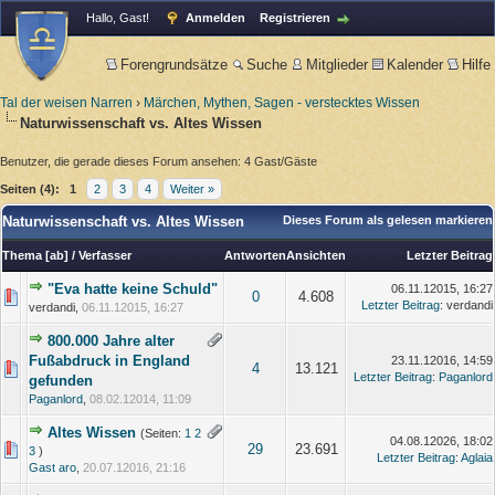
Hallo, Gast!
Anmelden
Registrieren
Forengrundsätze
Suche
Mitglieder
Kalender
Hilfe
Tal der weisen Narren
›
Märchen, Mythen, Sagen - verstecktes Wissen
Naturwissenschaft vs. Altes Wissen
Benutzer, die gerade dieses Forum ansehen: 4 Gast/Gäste
Seiten (4):
1
2
3
4
Weiter »
Naturwissenschaft vs. Altes Wissen
Dieses Forum als gelesen markieren
Thema
[
ab
]
/
Verfasser
Antworten
Ansichten
Letzter Beitrag
"Eva hatte keine Schuld"
06.11.12015, 16:27
0
4.608
Letzter Beitrag
: verdandi
verdandi,
06.11.12015, 16:27
800.000 Jahre alter
Fußabdruck in England
23.11.12016, 14:59
4
13.121
Letzter Beitrag
:
Paganlord
gefunden
Paganlord
,
08.02.12014, 11:09
Altes Wissen
(Seiten:
1
2
04.08.12026, 18:02
29
23.691
3
)
Letzter Beitrag
:
Aglaia
Gast aro
,
20.07.12016, 21:16