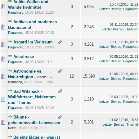
Antike Waffen und
10.07.12015, 11:29
0
5.935
Wunderheilmittel
Letzter Beitrag
:
Paganlord
Paganlord
,
10.07.12015, 11:29
Antikes und modernes
05.11.12025, 22:24
2
2.246
Baumaterial
Letzter Beitrag
:
Hælvard
Paganlord
,
05.08.12025, 10:32
Asgard im Weltraum
19.11.12016, 09:08
0
4.261
Letzter Beitrag
:
Paganlord
Paganlord
,
19.11.12016, 09:08
Astralreise
30.05.12020, 21:21
0
3.512
Letzter Beitrag
:
Paganlord
Paganlord
,
30.05.12020, 21:21
Astronomie vs.
12.05.12026, 08:16
12
15.390
Naturreligion
(Seiten:
1
2
)
Letzter Beitrag
:
Paganlord
Boudicca,
05.03.12007, 22:04
Bad Wilsnack –
Wallfahrtsort, Heidentum
26.03.12025, 10:02
0
1.210
Letzter Beitrag
:
Paganlord
und Therme
Paganlord
,
26.03.12025, 10:02
Bäume -
11.02.12019, 18:57
2
5.201
geheimnisvolle Lebewesen
Letzter Beitrag
:
Thorhall
Kelda,
25.09.12018, 20:20
Belebte Materie - was ist