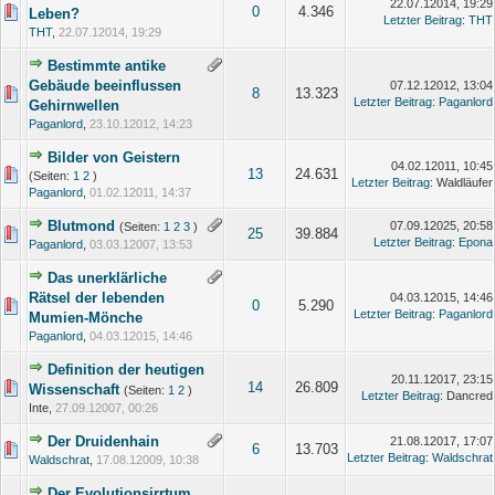
22.07.12014, 19:29
0
4.346
Leben?
Letzter Beitrag
:
THT
THT
,
22.07.12014, 19:29
Bestimmte antike
Gebäude beeinflussen
07.12.12012, 13:04
8
13.323
Letzter Beitrag
:
Paganlord
Gehirnwellen
Paganlord
,
23.10.12012, 14:23
Bilder von Geistern
04.02.12011, 10:45
13
24.631
(Seiten:
1
2
)
Letzter Beitrag
: Waldläufer
Paganlord
,
01.02.12011, 14:37
Blutmond
07.09.12025, 20:58
(Seiten:
1
2
3
)
25
39.884
Letzter Beitrag
:
Epona
Paganlord
,
03.03.12007, 13:53
Das unerklärliche
Rätsel der lebenden
04.03.12015, 14:46
0
5.290
Letzter Beitrag
:
Paganlord
Mumien-Mönche
Paganlord
,
04.03.12015, 14:46
Definition der heutigen
20.11.12017, 23:15
14
26.809
Wissenschaft
(Seiten:
1
2
)
Letzter Beitrag
: Dancred
Inte,
27.09.12007, 00:26
Der Druidenhain
21.08.12017, 17:07
6
13.703
Letzter Beitrag
:
Waldschrat
Waldschrat
,
17.08.12009, 10:38
Der Evolutionsirrtum