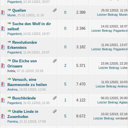
Paganlord
,
13.10.12022, 20:57
Quellen
25.02.12022, 11:19
0
2.389
Letzter Beitrag
:
Munin
Munin
,
25.02.12022, 11:19
Suche den Wolf in dir
14.02.12022, 18:37
0
2.346
selbst!
Letzter Beitrag
:
Paganlord
Paganlord
,
14.02.12022, 18:37
Revolutionäre
11.04.12021, 13:07
0
3.182
Erkenntnis
Letzter Beitrag
:
Paganlord
Paganlord
,
11.04.12021, 13:07
Die Eiche von
23.06.12020, 22:20
2
5.371
Orisaare
Letzter Beitrag
: Lohe
Kelda,
07.11.12019, 22:29
Versuch, eine
11.03.12020, 10:03
5
7.470
Baumwunde zu heilen
Letzter Beitrag
:
Andrea
Andrea
,
10.03.12020, 12:56
Buschbrände
06.03.12020, 20:00
1
4.122
Letzter Beitrag
:
Aglaia
Paganlord
,
31.01.12020, 11:30
Uralte Linde in
10.02.12019, 22:16
5
8.672
Zusenhofen
Letzter Beitrag
: verdandi
Pamina
,
21.11.12018, 17:09