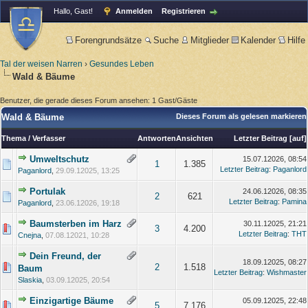
Hallo, Gast!
Anmelden
Registrieren
Forengrundsätze
Suche
Mitglieder
Kalender
Hilfe
Tal der weisen Narren
›
Gesundes Leben
Wald & Bäume
Benutzer, die gerade dieses Forum ansehen: 1 Gast/Gäste
Wald & Bäume
Dieses Forum als gelesen markieren
Thema
/
Verfasser
Antworten
Ansichten
Letzter Beitrag
[
auf
]
Umweltschutz
15.07.12026, 08:54
1
1.385
Letzter Beitrag
:
Paganlord
Paganlord
,
29.09.12025, 13:25
Portulak
24.06.12026, 08:35
2
621
Letzter Beitrag
:
Pamina
Paganlord
,
23.06.12026, 19:18
Baumsterben im Harz
30.11.12025, 21:21
3
4.200
Letzter Beitrag
:
THT
Cnejna
,
07.08.12021, 10:28
Dein Freund, der
18.09.12025, 08:27
2
1.518
Baum
Letzter Beitrag
:
Wishmaster
Slaskia
,
03.09.12025, 20:54
Einzigartige Bäume
05.09.12025, 22:48
5
7.176