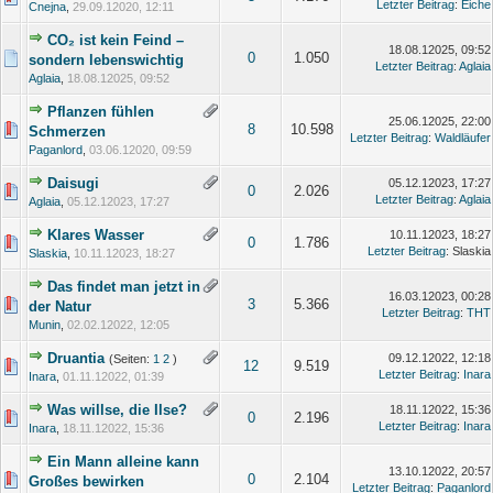
Letzter Beitrag
:
Eiche
Cnejna
,
29.09.12020, 12:11
CO₂ ist kein Feind –
18.08.12025, 09:52
0
1.050
sondern lebenswichtig
Letzter Beitrag
:
Aglaia
Aglaia
,
18.08.12025, 09:52
Pflanzen fühlen
25.06.12025, 22:00
8
10.598
Schmerzen
Letzter Beitrag
:
Waldläufer
Paganlord
,
03.06.12020, 09:59
Daisugi
05.12.12023, 17:27
0
2.026
Letzter Beitrag
:
Aglaia
Aglaia
,
05.12.12023, 17:27
Klares Wasser
10.11.12023, 18:27
0
1.786
Letzter Beitrag
: Slaskia
Slaskia
,
10.11.12023, 18:27
Das findet man jetzt in
16.03.12023, 00:28
3
5.366
der Natur
Letzter Beitrag
:
THT
Munin
,
02.02.12022, 12:05
Druantia
09.12.12022, 12:18
(Seiten:
1
2
)
12
9.519
Letzter Beitrag
:
Inara
Inara
,
01.11.12022, 01:39
Was willse, die Ilse?
18.11.12022, 15:36
0
2.196
Letzter Beitrag
:
Inara
Inara
,
18.11.12022, 15:36
Ein Mann alleine kann
13.10.12022, 20:57
0
2.104
Großes bewirken
Letzter Beitrag
:
Paganlord