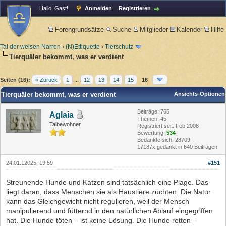
Hallo, Gast!
Anmelden
Registrieren
Forengrundsätze
Suche
Mitglieder
Kalender
Hilfe
Tal der weisen Narren
›
(N)Ettiquette
›
Tierschutz
Tierquäler bekommt, was er verdient
Seiten (16):
« Zurück
1
...
12
13
14
15
16
Tierquäler bekommt, was er verdient
Ansichts-Optionen
Beiträge: 765
Aglaia
Themen: 45
Talbewohner
Registriert seit: Feb 2008
Bewertung:
534
Bedankte sich: 28709
17187x gedankt in 640 Beiträgen
24.01.12025, 19:59
#151
Streunende Hunde und Katzen sind tatsächlich eine Plage. Das
liegt daran, dass Menschen sie als Haustiere züchten. Die Natur
kann das Gleichgewicht nicht regulieren, weil der Mensch
manipulierend und fütternd in den natürlichen Ablauf eingegriffen
hat. Die Hunde töten – ist keine Lösung. Die Hunde retten –