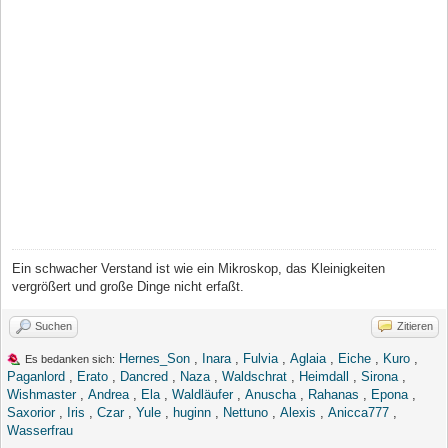
Ein schwacher Verstand ist wie ein Mikroskop, das Kleinigkeiten
vergrößert und große Dinge nicht erfaßt.
Suchen
Zitieren
Hernes_Son
,
Inara
,
Fulvia
,
Aglaia
,
Eiche
,
Kuro
,
Es bedanken sich:
Paganlord
,
Erato
,
Dancred
,
Naza
,
Waldschrat
,
Heimdall
,
Sirona
,
Wishmaster
,
Andrea
,
Ela
,
Waldläufer
,
Anuscha
,
Rahanas
,
Epona
,
Saxorior
,
Iris
,
Czar
,
Yule
,
huginn
,
Nettuno
,
Alexis
,
Anicca777
,
Wasserfrau