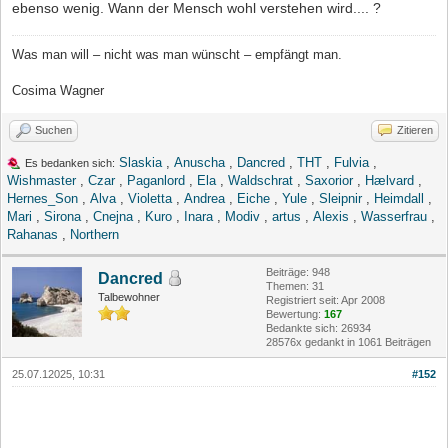
ebenso wenig. Wann der Mensch wohl verstehen wird.... ?
Was man will – nicht was man wünscht – empfängt man.
Cosima Wagner
Suchen
Zitieren
Slaskia
,
Anuscha
,
Dancred
,
THT
,
Fulvia
,
Es bedanken sich:
Wishmaster
,
Czar
,
Paganlord
,
Ela
,
Waldschrat
,
Saxorior
,
Hælvard
,
Hernes_Son
,
Alva
,
Violetta
,
Andrea
,
Eiche
,
Yule
,
Sleipnir
,
Heimdall
,
Mari
,
Sirona
,
Cnejna
,
Kuro
,
Inara
,
Modiv
,
artus
,
Alexis
,
Wasserfrau
,
Rahanas
,
Northern
Beiträge: 948
Dancred
Themen: 31
Talbewohner
Registriert seit: Apr 2008
Bewertung:
167
Bedankte sich: 26934
28576x gedankt in 1061 Beiträgen
25.07.12025, 10:31
#152