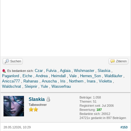
Suchen
Zitieren
Czar
,
Fulvia
,
Aglaia
,
Wishmaster
,
Slaskia
,
Es bedanken sich:
Paganlord
,
Eiche
,
Andrea
,
Heimdall
,
Vale
,
Hernes_Son
,
Waldläufer
,
Anicca777
,
Rahanas
,
Anuscha
,
Iris
,
Northern
,
Inara
,
Violetta
,
Waldschrat
,
Sleipnir
,
Yule
,
Wasserfrau
Beiträge: 1.058
Slaskia
Themen: 51
Talbewohner
Registriert seit: Jul 2006
Bewertung:
187
Bedankte sich: 26912
24721x gedankt in 897 Beiträgen
28.05.12026, 10:29
#153