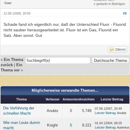
Gast
x gedankt in Beiträgen
12.08.12009, 20:50
#3
Schade fand ich eigentlich nur, daß der Unterschied Fluor - Fluorid
nicht sauber herausgearbeitet ist. Fluor ist ein Gas, Fluorid ein
Salz. Aber sonst: Gut
Zitieren
«
Ein Thema
zurück
|
Ein
Thema vor
»
Möglicherweise verwandte Themen...
Thema
Verfasser
Antworten
Ansichten
Letzter Beitrag
Die Verführung der
07.06.12007, 20:49
Anubis
0
5.749
schnellen Macht
Letzter Beitrag
: Anubis
Wie man Leute dumm
01.04.12004, 08:25
Knight
5
9.221
macht.
Letzter Beitrag
: Autentus