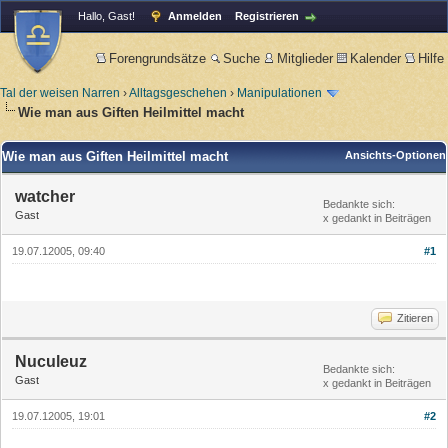
Hallo, Gast!
Anmelden
Registrieren
Forengrundsätze
Suche
Mitglieder
Kalender
Hilfe
Tal der weisen Narren
›
Alltagsgeschehen
›
Manipulationen
Wie man aus Giften Heilmittel macht
Wie man aus Giften Heilmittel macht
Ansichts-Optionen
watcher
Bedankte sich:
Gast
x gedankt in Beiträgen
19.07.12005, 09:40
#1
Zitieren
Nuculeuz
Bedankte sich:
Gast
x gedankt in Beiträgen
19.07.12005, 19:01
#2