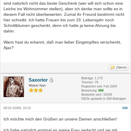
sind natürlich nicht das beste Geschenk (wer will sich schon eine
Leiche ins Wohnzimmer stellen), aber ich denke man sollte es in
diesem Fall nicht überbewerten. Zumal ihr Freund bestimmt nicht
hier schreibt. Ich hatte Frauen bis zum 19. Lebensjahr noch
Schnittblumen geschenkt, denn ich hatte ja keine Ahnung bis
dahin.
Wann hast du erkannt, daß man lieber Eingetopftes verschenkt,
Ajax?
Zitieren
Beiträge: 1.173
Saxorior
Themen: 79
Weiser Narr
Registriert seit: Feb 2004
Bewertung:
569
Bedankte sich: 31539
5923x gedankt in 306 Beiträgen
09.03.12005, 10:10
#10
Ich möchte mich den Grüßen an unsere Damen anschließen!
Ich habe natürlich erstmal an meine Frau gedacht und sie mit