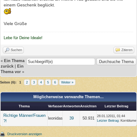
einem Geschenk beglückt.
Viele Grüße
Lebe für Deine Ideale!
Suchen
Zitieren
«
Ein Thema
zurück
|
Ein
Thema vor
»
Seiten (6):
1
2
3
4
5
6
Weiter »
Möglicherweise verwandte Themen...
Thema
Verfasser
Antworten
Ansichten
Letzter Beitrag
Richtige Männer/Frauen
28.01.12011, 01:44
leonidas
39
50.931
?!
Letzter Beitrag
: Kornblume
Druckversion anzeigen