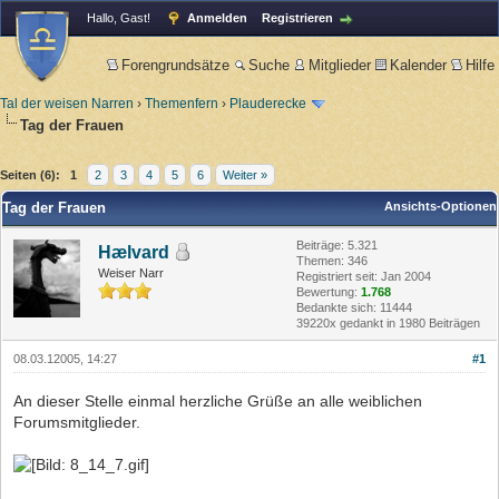
Hallo, Gast!
Anmelden
Registrieren
Forengrundsätze
Suche
Mitglieder
Kalender
Hilfe
Tal der weisen Narren
›
Themenfern
›
Plauderecke
Tag der Frauen
Seiten (6):
1
2
3
4
5
6
Weiter »
Tag der Frauen
Ansichts-Optionen
Beiträge: 5.321
Hælvard
Themen: 346
Weiser Narr
Registriert seit: Jan 2004
Bewertung:
1.768
Bedankte sich: 11444
39220x gedankt in 1980 Beiträgen
08.03.12005, 14:27
#1
An dieser Stelle einmal herzliche Grüße an alle weiblichen
Forumsmitglieder.