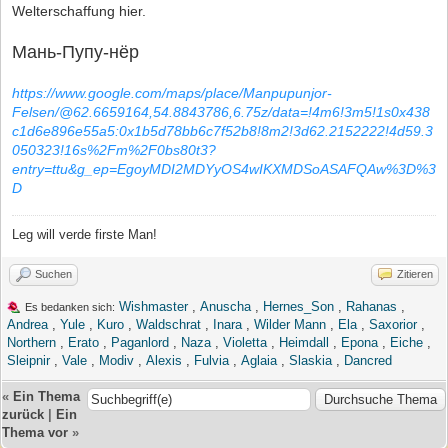
Welterschaffung hier.
Мань-Пупу-нёр
https://www.google.com/maps/place/Manpupunjor-
Felsen/@62.6659164,54.8843786,6.75z/data=!4m6!3m5!1s0x438
c1d6e896e55a5:0x1b5d78bb6c7f52b8!8m2!3d62.2152222!4d59.3
050323!16s%2Fm%2F0bs80t3?
entry=ttu&g_ep=EgoyMDI2MDYyOS4wIKXMDSoASAFQAw%3D%3
D
Leg will verde firste Man!
Suchen
Zitieren
Wishmaster
,
Anuscha
,
Hernes_Son
,
Rahanas
,
Es bedanken sich:
Andrea
,
Yule
,
Kuro
,
Waldschrat
,
Inara
,
Wilder Mann
,
Ela
,
Saxorior
,
Northern
,
Erato
,
Paganlord
,
Naza
,
Violetta
,
Heimdall
,
Epona
,
Eiche
,
Sleipnir
,
Vale
,
Modiv
,
Alexis
,
Fulvia
,
Aglaia
,
Slaskia
,
Dancred
«
Ein Thema
zurück
|
Ein
Thema vor
»