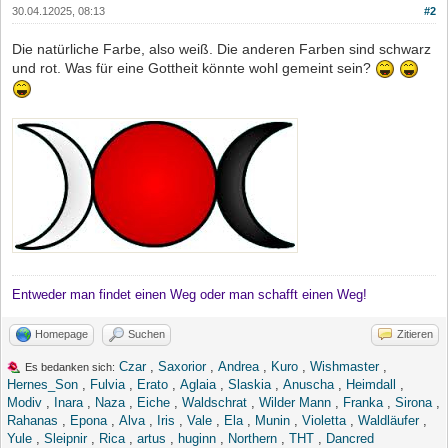
30.04.12025, 08:13
#2
Die natürliche Farbe, also weiß. Die anderen Farben sind schwarz
und rot. Was für eine Gottheit könnte wohl gemeint sein?
Entweder man findet einen Weg oder man schafft einen Weg!
Homepage
Suchen
Zitieren
Czar
,
Saxorior
,
Andrea
,
Kuro
,
Wishmaster
,
Es bedanken sich:
Hernes_Son
,
Fulvia
,
Erato
,
Aglaia
,
Slaskia
,
Anuscha
,
Heimdall
,
Modiv
,
Inara
,
Naza
,
Eiche
,
Waldschrat
,
Wilder Mann
,
Franka
,
Sirona
,
Rahanas
,
Epona
,
Alva
,
Iris
,
Vale
,
Ela
,
Munin
,
Violetta
,
Waldläufer
,
Yule
,
Sleipnir
,
Rica
,
artus
,
huginn
,
Northern
,
THT
,
Dancred