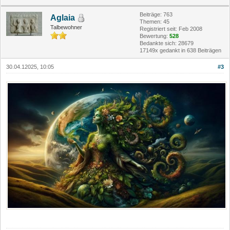
Beiträge: 763
Aglaia
Themen: 45
Talbewohner
Registriert seit: Feb 2008
Bewertung:
528
Bedankte sich: 28679
17149x gedankt in 638 Beiträgen
30.04.12025, 10:05
#3