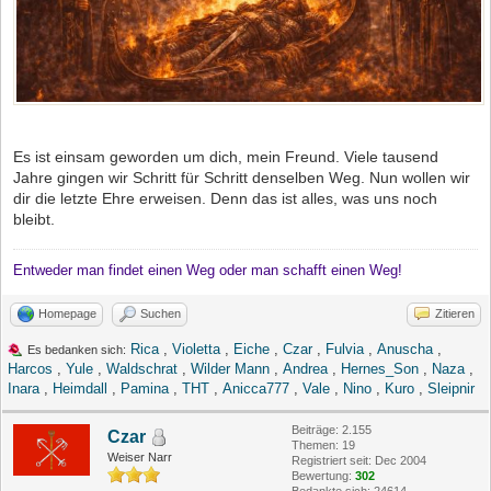
Es ist einsam geworden um dich, mein Freund. Viele tausend
Jahre gingen wir Schritt für Schritt denselben Weg. Nun wollen wir
dir die letzte Ehre erweisen. Denn das ist alles, was uns noch
bleibt.
Entweder man findet einen Weg oder man schafft einen Weg!
Homepage
Suchen
Zitieren
Rica
,
Violetta
,
Eiche
,
Czar
,
Fulvia
,
Anuscha
,
Es bedanken sich:
Harcos
,
Yule
,
Waldschrat
,
Wilder Mann
,
Andrea
,
Hernes_Son
,
Naza
,
Inara
,
Heimdall
,
Pamina
,
THT
,
Anicca777
,
Vale
,
Nino
,
Kuro
,
Sleipnir
Beiträge: 2.155
Czar
Themen: 19
Weiser Narr
Registriert seit: Dec 2004
Bewertung:
302
Bedankte sich: 24614