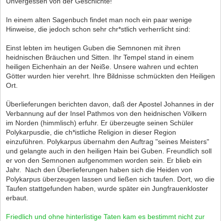
Unvergessen von der Geschichte!
In einem alten Sagenbuch findet man noch ein paar wenige
Hinweise, die jedoch schon sehr chr*stlich verherrlicht sind:
Einst lebten im heutigen Guben die Semnonen mit ihren
heidnischen Bräuchen und Sitten. Ihr Tempel stand in einem
heiligen Eichenhain an der Neiße. Unsere wahren und echten
Götter wurden hier verehrt. Ihre Bildnisse schmückten den Heiligen
Ort.
Überlieferungen berichten davon, daß der Apostel Johannes in der
Verbannung auf der Insel Pathmos von den heidnischen Völkern
im Norden (himmlisch) erfuhr. Er überzeugte seinen Schüler
Polykarpusdie, die ch*istliche Religion in dieser Region
einzuführen. Polykarpus übernahm den Auftrag "seines Meisters"
und gelangte auch in den heiligen Hain bei Guben. Freundlich soll
er von den Semnonen aufgenommen worden sein. Er blieb ein
Jahr. Nach den Überlieferungen haben sich die Heiden von
Polykarpus überzeugen lassen und ließen sich taufen. Dort, wo die
Taufen stattgefunden haben, wurde später ein Jungfrauenkloster
erbaut.
Friedlich und ohne hinterlistige Taten kam es bestimmt nicht zur