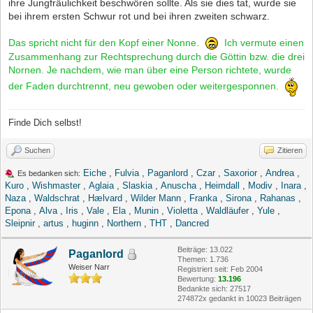
ihre Jungfräulichkeit beschwören sollte. Als sie dies tat, wurde sie
bei ihrem ersten Schwur rot und bei ihren zweiten schwarz.
Das spricht nicht für den Kopf einer Nonne.
Ich vermute einen
Zusammenhang zur Rechtsprechung durch die Göttin bzw. die drei
Nornen. Je nachdem, wie man über eine Person richtete, wurde
der Faden durchtrennt, neu gewoben oder weitergesponnen.
Finde Dich selbst!
Suchen
Zitieren
Eiche
,
Fulvia
,
Paganlord
,
Czar
,
Saxorior
,
Andrea
,
Es bedanken sich:
Kuro
,
Wishmaster
,
Aglaia
,
Slaskia
,
Anuscha
,
Heimdall
,
Modiv
,
Inara
,
Naza
,
Waldschrat
,
Hælvard
,
Wilder Mann
,
Franka
,
Sirona
,
Rahanas
,
Epona
,
Alva
,
Iris
,
Vale
,
Ela
,
Munin
,
Violetta
,
Waldläufer
,
Yule
,
Sleipnir
,
artus
,
huginn
,
Northern
,
THT
,
Dancred
Beiträge: 13.022
Paganlord
Themen: 1.736
Weiser Narr
Registriert seit: Feb 2004
Bewertung:
13.196
Bedankte sich: 27517
274872x gedankt in 10023 Beiträgen