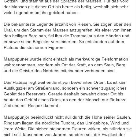
Götzen” und stammt aus der Sprache der Mansen. Für das Volk
der Mansen gilt dieser Ort bis heute als heilig, weshalb sich sehr
viele Legenden um ihn gebildet haben.
Die bekannteste Legende erzählt von Riesen. Sie zogen über den
Ural, um den Stamm der Mansen anzugreifen. Als einer von ihnen
den heiligen Berg sah, fiel ihm die Trommel aus den Händen und
er sowie seine Begleiter versteinerten. So entstanden auf dem
Plateau die steinernen Figuren.
Manpupunër wurde nicht einfach als merkwürdige Felsformation
wahrgenommen, sondern als Ort der Kraft, an dem Stein, Berg
und die Geister des Nordens miteinander verbunden sind.
Das Plateau liegt weit entfernt von bewohnten Orten. Es ist kein
Ausflugsziel am Straßenrand, sondern ein schwer zugängliches
Gebiet des Reservats. Gerade deshalb bewahrt dieser Ort bis
heute das Gefühl eines Ortes, an den der Mensch nur für kurze
Zeit und mit Respekt kommt.
Manpupunjor beeindruckt nicht nur durch die Höhe seiner Säulen.
Ringsum liegen die nördliche Tundra, das Uralgebirge, Wind und
leere Weite. Die sieben steinernen Figuren wirken, als stünden sie
nicht seit Tausenden von Jahren, sondern seit der Ewigkeit der