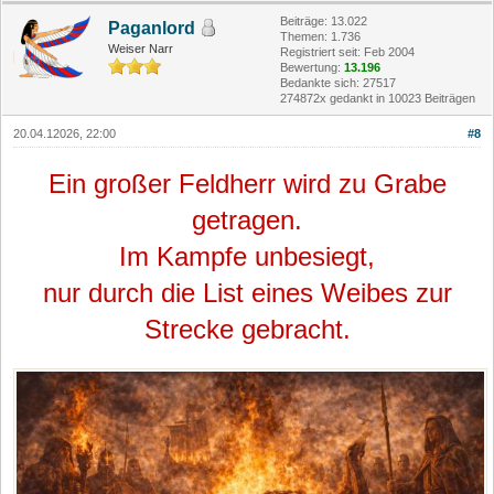
Beiträge: 13.022
Paganlord
Themen: 1.736
Weiser Narr
Registriert seit: Feb 2004
Bewertung:
13.196
Bedankte sich: 27517
274872x gedankt in 10023 Beiträgen
20.04.12026, 22:00
#8
Ein großer Feldherr wird zu Grabe
getragen.
Im Kampfe unbesiegt,
nur durch die List eines Weibes zur
Strecke gebracht.