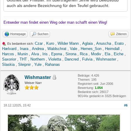
auch als andere Bezeichnung für den Teufel gebraucht.
Entweder man findet einen Weg oder man schafft einen Weg!
Homepage
Suchen
Zitieren
Czar
,
Kuro
,
Wilder Mann
,
Aglaia
,
Anuscha
,
Erato
,
Es bedanken sich:
Hælvard
,
Inara
,
Andrea
,
Waldschrat
,
Vale
,
Hernes_Son
,
Heimdall
,
Harcos
,
Munin
,
Alva
,
Iris
,
Epona
,
Sirona
,
Rica
,
Modiv
,
Ela
,
Eiche
,
Saxorior
,
THT
,
Northern
,
Violetta
,
Dancred
,
Fulvia
,
Wishmaster
,
Slaskia
,
Sleipnir
,
Yule
,
Rahanas
Beiträge: 4.426
Wishmaster
Themen: 195
Weiser Narr
Registriert seit: Jun 2006
Bewertung:
1.054
Bedankte sich: 28017
90144x gedankt in 3325 Beiträgen
18.12.12025, 15:42
#6