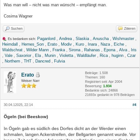
Was man will – nicht was man wünscht – empfängt man.
Cosima Wagner
Suchen
Zitieren
Paganlord
,
Andrea
,
Slaskia
,
Anuscha
,
Wishmaster
,
Es bedanken sich:
Heimdall
,
Hernes_Son
,
Erato
,
Modiv
,
Kuro
,
Inara
,
Naza
,
Eiche
,
Waldschrat
,
Wilder Mann
,
Franka
,
Sirona
,
Rahanas
,
Epona
,
Alva
,
Iris
,
Vale
,
Saxorior
,
Ela
,
Munin
,
Violetta
,
Waldläufer
,
Rica
,
huginn
,
Czar
,
Northern
,
THT
,
Dancred
,
Fulvia
Beiträge: 1.508
Erato
Themen: 160
Weiser Narr
Registriert seit: Apr 2004
Bewertung:
1.934
Bedankte sich: 24866
21693x gedankt in 978 Beiträgen
30.04.12025, 22:14
#4
Ögeln (bei Beeskow)
In Ögeln gab es südlich des Dorfes dicht an der Werder einen
schmalen, langen Ackerstreifen, der Bellgarten genannt wurde. Vor