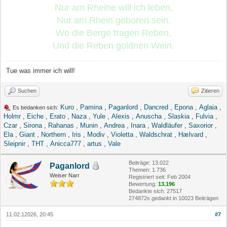
Nur am Rheine will ich leben,
Nur am Rhein geboren sein,
Wo die Berge tragen Reben,
Und die Reben goldnen Wein.
Tue was immer ich will!
Suchen
Zitieren
Kuro
,
Pamina
,
Paganlord
,
Dancred
,
Epona
,
Aglaia
,
Es bedanken sich:
Holmr
,
Eiche
,
Erato
,
Naza
,
Yule
,
Alexis
,
Anuscha
,
Slaskia
,
Fulvia
,
Czar
,
Sirona
,
Rahanas
,
Munin
,
Andrea
,
Inara
,
Waldläufer
,
Saxorior
,
Ela
,
Giant
,
Northern
,
Iris
,
Modiv
,
Violetta
,
Waldschrat
,
Hælvard
,
Sleipnir
,
THT
,
Anicca777
,
artus
,
Vale
Beiträge: 13.022
Paganlord
Themen: 1.736
Weiser Narr
Registriert seit: Feb 2004
Bewertung:
13.196
Bedankte sich: 27517
274872x gedankt in 10023 Beiträgen
11.02.12026, 20:45
#7