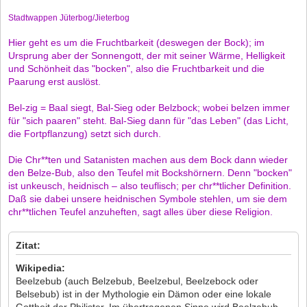
Stadtwappen Jüterbog/Jieterbog
Hier geht es um die Fruchtbarkeit (deswegen der Bock); im
Ursprung aber der Sonnengott, der mit seiner Wärme, Helligkeit
und Schönheit das "bocken", also die Fruchtbarkeit und die
Paarung erst auslöst.
Bel-zig = Baal siegt, Bal-Sieg oder Belzbock; wobei belzen immer
für "sich paaren" steht. Bal-Sieg dann für "das Leben" (das Licht,
die Fortpflanzung) setzt sich durch.
Die Chr**ten und Satanisten machen aus dem Bock dann wieder
den Belze-Bub, also den Teufel mit Bockshörnern. Denn "bocken"
ist unkeusch, heidnisch – also teuflisch; per chr**tlicher Definition.
Daß sie dabei unsere heidnischen Symbole stehlen, um sie dem
chr**tlichen Teufel anzuheften, sagt alles über diese Religion.
Zitat:
Wikipedia:
Beelzebub (auch Belzebub, Beelzebul, Beelzebock oder
Belsebub) ist in der Mythologie ein Dämon oder eine lokale
Gottheit der Philister. Im übertragenen Sinne wird Beelzebub