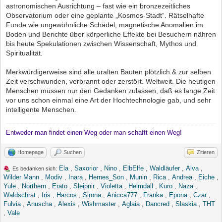
astronomischen Ausrichtung – fast wie ein bronzezeitliches
Observatorium oder eine geplante „Kosmos-Stadt“. Rätselhafte
Funde wie ungewöhnliche Schädel, magnetische Anomalien im
Boden und Berichte über körperliche Effekte bei Besuchern nähren
bis heute Spekulationen zwischen Wissenschaft, Mythos und
Spiritualität.
Merkwürdigerweise sind alle uralten Bauten plötzlich & zur selben
Zeit verschwunden, verbrannt oder zerstört. Weltweit. Die heutigen
Menschen müssen nur den Gedanken zulassen, daß es lange Zeit
vor uns schon einmal eine Art der Hochtechnologie gab, und sehr
intelligente Menschen.
Entweder man findet einen Weg oder man schafft einen Weg!
Homepage
Suchen
Zitieren
Ela
,
Saxorior
,
Nino
,
ElbElfe
,
Waldläufer
,
Alva
,
Es bedanken sich:
Wilder Mann
,
Modiv
,
Inara
,
Hernes_Son
,
Munin
,
Rica
,
Andrea
,
Eiche
,
Yule
,
Northern
,
Erato
,
Sleipnir
,
Violetta
,
Heimdall
,
Kuro
,
Naza
,
Waldschrat
,
Iris
,
Harcos
,
Sirona
,
Anicca777
,
Franka
,
Epona
,
Czar
,
Fulvia
,
Anuscha
,
Alexis
,
Wishmaster
,
Aglaia
,
Dancred
,
Slaskia
,
THT
,
Vale