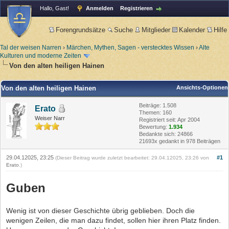
Hallo, Gast!
Anmelden
Registrieren
Forengrundsätze
Suche
Mitglieder
Kalender
Hilfe
Tal der weisen Narren
›
Märchen, Mythen, Sagen - verstecktes Wissen
›
Alte
Kulturen und moderne Zeiten
Von den alten heiligen Hainen
Von den alten heiligen Hainen
Ansichts-Optionen
Beiträge: 1.508
Erato
Themen: 160
Weiser Narr
Registriert seit: Apr 2004
Bewertung:
1.934
Bedankte sich: 24866
21693x gedankt in 978 Beiträgen
29.04.12025, 23:25
#1
(Dieser Beitrag wurde zuletzt bearbeitet: 29.04.12025, 23:26 von
Erato
.)
Guben
Wenig ist von dieser Geschichte übrig geblieben. Doch die
wenigen Zeilen, die man dazu findet, sollen hier ihren Platz finden.