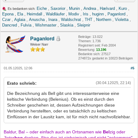
Eiche
,
Saxorior
,
Munin
,
Andrea
,
Hælvard
,
Kuro
,
Es bedanken sich:
Epona
,
Ela
,
Heimdall
,
Waldläufer
,
Modiv
,
Iris
,
huginn
,
Paganlord
,
Czar
,
Aglaia
,
Anuscha
,
Inara
,
Waldschrat
,
THT
,
Northern
,
Violetta
,
Dancred
,
Fulvia
,
Wishmaster
,
Slaskia
,
Sleipnir
Beiträge: 13.022
Paganlord
Themen: 1.736
Weiser Narr
Registriert seit: Feb 2004
Bewertung:
13.196
Bedankte sich: 27517
274872x gedankt in 10023 Beiträgen
01.05.12025, 12:06
#5
Erato schrieb:
(30.04.12025, 22:14)
Die Bezeichnung als Bell gibt uns interessanterweise eine
keltische Verbindung (Belenius). Ob es einst durch den
Schreiber geschehen ist, dessen Aufzeichnungen diese
Verbindung herstellten, oder es tatsächlich zu keltischen
Einflüssen in der Lausitz kam, ist für mich nicht nachvollziehbar.
Baldur, Bal – oder einfach auch an Ortsnamen wie
Bel
zig oder
Jieter
bog
denken. Also das ist einheimisch und nicht "gekommen".