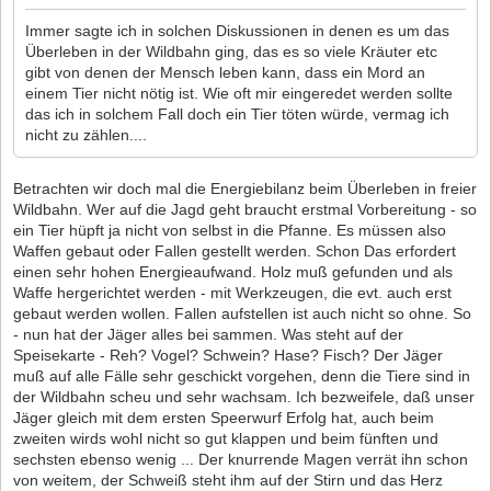
Immer sagte ich in solchen Diskussionen in denen es um das
Überleben in der Wildbahn ging, das es so viele Kräuter etc
gibt von denen der Mensch leben kann, dass ein Mord an
einem Tier nicht nötig ist. Wie oft mir eingeredet werden sollte
das ich in solchem Fall doch ein Tier töten würde, vermag ich
nicht zu zählen....
Betrachten wir doch mal die Energiebilanz beim Überleben in freier
Wildbahn. Wer auf die Jagd geht braucht erstmal Vorbereitung - so
ein Tier hüpft ja nicht von selbst in die Pfanne. Es müssen also
Waffen gebaut oder Fallen gestellt werden. Schon Das erfordert
einen sehr hohen Energieaufwand. Holz muß gefunden und als
Waffe hergerichtet werden - mit Werkzeugen, die evt. auch erst
gebaut werden wollen. Fallen aufstellen ist auch nicht so ohne. So
- nun hat der Jäger alles bei sammen. Was steht auf der
Speisekarte - Reh? Vogel? Schwein? Hase? Fisch? Der Jäger
muß auf alle Fälle sehr geschickt vorgehen, denn die Tiere sind in
der Wildbahn scheu und sehr wachsam. Ich bezweifele, daß unser
Jäger gleich mit dem ersten Speerwurf Erfolg hat, auch beim
zweiten wirds wohl nicht so gut klappen und beim fünften und
sechsten ebenso wenig ... Der knurrende Magen verrät ihn schon
von weitem, der Schweiß steht ihm auf der Stirn und das Herz