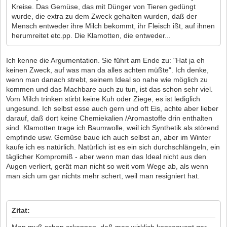
Kreise. Das Gemüse, das mit Dünger von Tieren gedüngt
wurde, die extra zu dem Zweck gehalten wurden, daß der
Mensch entweder ihre Milch bekommt, ihr Fleisch ißt, auf ihnen
herumreitet etc.pp. Die Klamotten, die entweder...
Ich kenne die Argumentation. Sie führt am Ende zu: "Hat ja eh
keinen Zweck, auf was man da alles achten müßte". Ich denke,
wenn man danach strebt, seinem Ideal so nahe wie möglich zu
kommen und das Machbare auch zu tun, ist das schon sehr viel.
Vom Milch trinken stirbt keine Kuh oder Ziege, es ist lediglich
ungesund. Ich selbst esse auch gern und oft Eis, achte aber lieber
darauf, daß dort keine Chemiekalien /Aromastoffe drin enthalten
sind. Klamotten trage ich Baumwolle, weil ich Synthetik als störend
empfinde usw. Gemüse baue ich auch selbst an, aber im Winter
kaufe ich es natürlich. Natürlich ist es ein sich durchschlängeln, ein
täglicher Kompromiß - aber wenn man das Ideal nicht aus den
Augen verliert, gerät man nicht so weit vom Wege ab, als wenn
man sich um gar nichts mehr schert, weil man resigniert hat.
Zitat:
Man muß schon erkennen, daß man wirklich konsequent gar