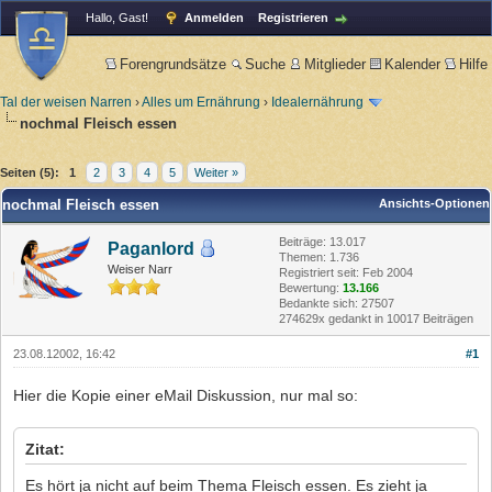
Hallo, Gast!
Anmelden
Registrieren
Forengrundsätze
Suche
Mitglieder
Kalender
Hilfe
Tal der weisen Narren
›
Alles um Ernährung
›
Idealernährung
nochmal Fleisch essen
Seiten (5):
1
2
3
4
5
Weiter »
nochmal Fleisch essen
Ansichts-Optionen
Beiträge: 13.017
Paganlord
Themen: 1.736
Weiser Narr
Registriert seit: Feb 2004
Bewertung:
13.166
Bedankte sich: 27507
274629x gedankt in 10017 Beiträgen
23.08.12002, 16:42
#1
Hier die Kopie einer eMail Diskussion, nur mal so:
Zitat:
Es hört ja nicht auf beim Thema Fleisch essen. Es zieht ja