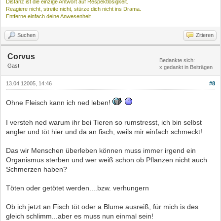
Distanz ist die einzige Antwort auf Respektlosigkeit.
Reagiere nicht, streite nicht, stürze dich nicht ins Drama.
Entferne einfach deine Anwesenheit.
Suchen
Zitieren
Corvus
Bedankte sich:
Gast
x gedankt in Beiträgen
13.04.12005, 14:46
#8
Ohne Fleisch kann ich ned leben!
I versteh ned warum ihr bei Tieren so rumstresst, ich bin selbst
angler und töt hier und da an fisch, weils mir einfach schmeckt!
Das wir Menschen überleben können muss immer irgend ein
Organismus sterben und wer weiß schon ob Pflanzen nicht auch
Schmerzen haben?
Töten oder getötet werden....bzw. verhungern
Ob ich jetzt an Fisch töt oder a Blume ausreiß, für mich is des
gleich schlimm...aber es muss nun einmal sein!