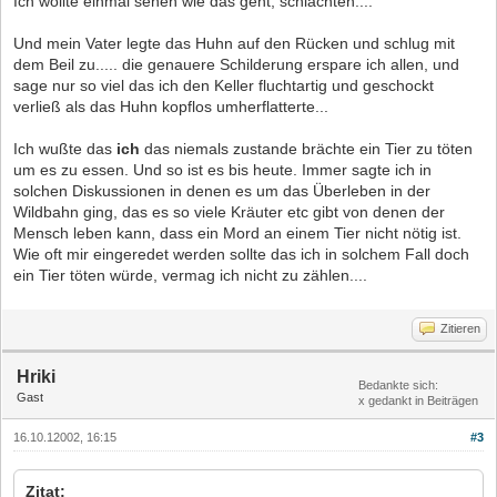
Ich wollte einmal sehen wie das geht, schlachten....
Und mein Vater legte das Huhn auf den Rücken und schlug mit
dem Beil zu..... die genauere Schilderung erspare ich allen, und
sage nur so viel das ich den Keller fluchtartig und geschockt
verließ als das Huhn kopflos umherflatterte...
Ich wußte das
ich
das niemals zustande brächte ein Tier zu töten
um es zu essen. Und so ist es bis heute. Immer sagte ich in
solchen Diskussionen in denen es um das Überleben in der
Wildbahn ging, das es so viele Kräuter etc gibt von denen der
Mensch leben kann, dass ein Mord an einem Tier nicht nötig ist.
Wie oft mir eingeredet werden sollte das ich in solchem Fall doch
ein Tier töten würde, vermag ich nicht zu zählen....
Zitieren
Hriki
Bedankte sich:
Gast
x gedankt in Beiträgen
16.10.12002, 16:15
#3
Zitat: