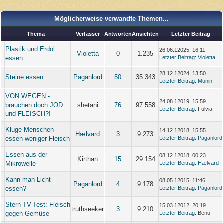
Möglicherweise verwandte Themen...
Thema
Verfasser
Antworten
Ansichten
Letzter Beitrag
Plastik und Erdöl
26.06.12025, 16:11
Violetta
0
1.235
essen
Letzter Beitrag
:
Violetta
28.12.12024, 13:50
Steine essen
Paganlord
50
35.343
Letzter Beitrag
:
Munin
VON WEGEN -
24.08.12019, 15:59
brauchen doch JOD
shetani
76
97.558
Letzter Beitrag
: Fulvia
und FLEISCH?!
Kluge Menschen
14.12.12018, 15:55
Hælvard
3
9.273
essen weniger Fleisch
Letzter Beitrag
:
Paganlord
Essen aus der
08.12.12018, 00:23
Kirthan
15
29.154
Mikrowelle
Letzter Beitrag
:
Hælvard
Kann man Licht
08.05.12015, 11:46
Paganlord
4
9.178
essen?
Letzter Beitrag
:
Paganlord
Stern-TV-Test: Fleisch
15.03.12012, 20:19
truthseeker
3
9.210
gegen Gemüse
Letzter Beitrag
: Benu