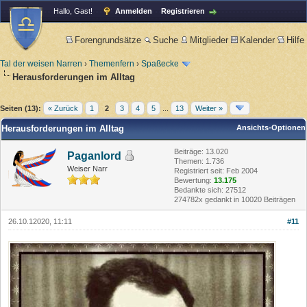
Hallo, Gast!
Anmelden
Registrieren
Forengrundsätze
Suche
Mitglieder
Kalender
Hilfe
Tal der weisen Narren
›
Themenfern
›
Spaßecke
Herausforderungen im Alltag
Seiten (13):
« Zurück
1
2
3
4
5
...
13
Weiter »
Herausforderungen im Alltag
Ansichts-Optionen
Beiträge: 13.020
Paganlord
Themen: 1.736
Weiser Narr
Registriert seit: Feb 2004
Bewertung:
13.175
Bedankte sich: 27512
274782x gedankt in 10020 Beiträgen
26.10.12020, 11:11
#11