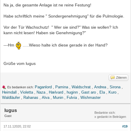
Na ja, die gesamte Anlage ist ne reine Festung!
Habe schriftlich meine " Sondergenehmigung" für die Pulmologie.
Vor der Tür Wachschutz! " Wer sie sind?" Was sie wollen? Ich
kann nicht lesen! Haben sie Genehmigung?"
---Hm
…..Wieso halte ich diese gerade in der Hand?
Grüße vom lugus
Zitieren
Paganlord
,
Pamina
,
Waldschrat
,
Andrea
,
Sirona
,
Es bedanken sich:
Heimdall
,
Violetta
,
Naza
,
Hælvard
,
huginn
,
Gast aro
,
Ela
,
Kuro
,
Waldläufer
,
Rahanas
,
Alva
,
Munin
,
Fulvia
,
Wishmaster
lugus
Bedankte sich:
Gast
x gedankt in Beiträgen
17.11.12020, 22:02
#19