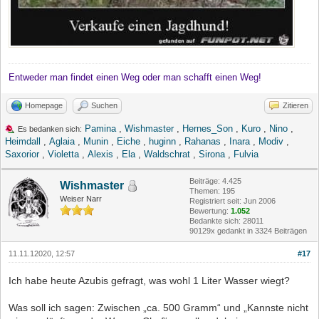
Entweder man findet einen Weg oder man schafft einen Weg!
Homepage
Suchen
Zitieren
Pamina
,
Wishmaster
,
Hernes_Son
,
Kuro
,
Nino
,
Es bedanken sich:
Heimdall
,
Aglaia
,
Munin
,
Eiche
,
huginn
,
Rahanas
,
Inara
,
Modiv
,
Saxorior
,
Violetta
,
Alexis
,
Ela
,
Waldschrat
,
Sirona
,
Fulvia
Beiträge: 4.425
Wishmaster
Themen: 195
Weiser Narr
Registriert seit: Jun 2006
Bewertung:
1.052
Bedankte sich: 28011
90129x gedankt in 3324 Beiträgen
11.11.12020, 12:57
#17
Ich habe heute Azubis gefragt, was wohl 1 Liter Wasser wiegt?
Was soll ich sagen: Zwischen „ca. 500 Gramm“ und „Kannste nicht