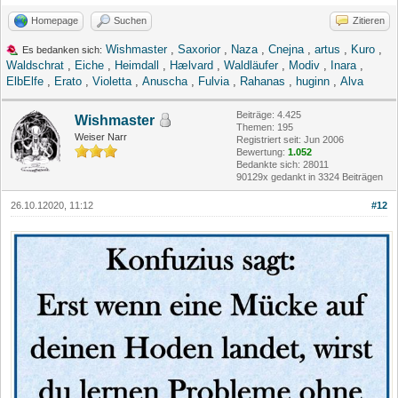
Homepage
Suchen
Zitieren
Wishmaster
,
Saxorior
,
Naza
,
Cnejna
,
artus
,
Kuro
,
Es bedanken sich:
Waldschrat
,
Eiche
,
Heimdall
,
Hælvard
,
Waldläufer
,
Modiv
,
Inara
,
ElbElfe
,
Erato
,
Violetta
,
Anuscha
,
Fulvia
,
Rahanas
,
huginn
,
Alva
Beiträge: 4.425
Wishmaster
Themen: 195
Weiser Narr
Registriert seit: Jun 2006
Bewertung:
1.052
Bedankte sich: 28011
90129x gedankt in 3324 Beiträgen
26.10.12020, 11:12
#12