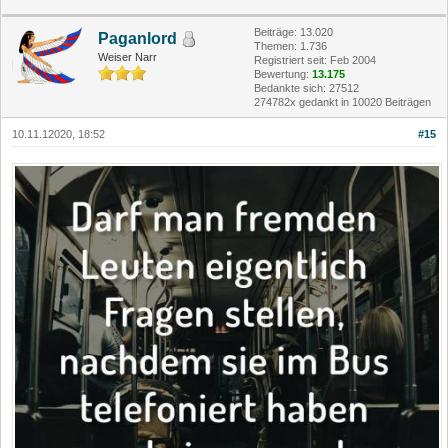
Beiträge: 13.020
Paganlord
Themen: 1.736
Weiser Narr
Registriert seit: Feb 2004
Bewertung:
13.175
Bedankte sich: 27512
274782x gedankt in 10020 Beiträgen
10.11.12020, 18:52
#15