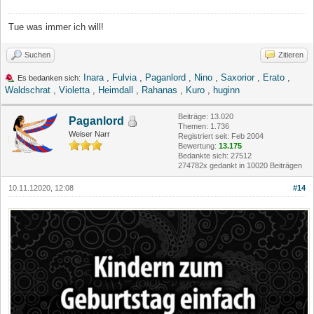
Tue was immer ich will!
Suchen
Zitieren
Inara
,
Fulvia
,
Paganlord
,
Nino
,
Saxorior
,
Erato
,
Es bedanken sich:
Waldschrat
,
Violetta
,
Heimdall
,
Rahanas
,
Kuro
,
huginn
Beiträge: 13.020
Paganlord
Themen: 1.736
Weiser Narr
Registriert seit: Feb 2004
Bewertung:
13.175
Bedankte sich: 27512
274782x gedankt in 10020 Beiträgen
10.11.12020, 12:08
#14