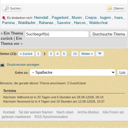
Suchen
Zitieren
Heimdall
,
Paganlord
,
Munin
,
Cnejna
,
huginn
,
Inara
,
Es bedanken sich:
Pamina
,
Waldläufer
,
Rahanas
,
Saxorior
,
Harcos
,
Waldschrat
«
Ein Thema
zurück
|
Ein
Thema vor
»
Seiten (13):
« Zurück
1
2
3
4
5
...
13
Weiter »
Druckversion anzeigen
Gehe zu:
Benutzer, die gerade dieses Thema anschauen: 2 Gast/Gäste
Termine
Nächster Vollmond ist in 20 Tagen und 6 Stunden am 28.08.12026, 06:19
Nächster Neumond ist in 4 Tagen und 19 Stunden am 12.08.12026, 19:37
Kontakt
Tal der weisen Narren
Nach oben
Archiv-Modus
Alle Foren als
gelesen markieren
RSS-Synchronisation