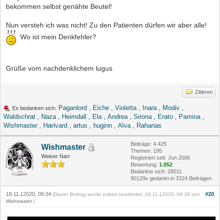
bekommen selbst genähte Beutel!
Nun versteh ich was nicht! Zu den Patienten dürfen wir aber alle!
Wo ist mein Denkfehler?
Grüße vom nachdenklichem lugus
Zitieren
Paganlord
,
Eiche
,
Violetta
,
Inara
,
Modiv
,
Es bedanken sich:
Waldschrat
,
Naza
,
Heimdall
,
Ela
,
Andrea
,
Sirona
,
Erato
,
Pamina
,
Wishmaster
,
Hælvard
,
artus
,
huginn
,
Alva
,
Rahanas
Beiträge: 4.425
Wishmaster
Themen: 195
Weiser Narr
Registriert seit: Jun 2006
Bewertung:
1.052
Bedankte sich: 28011
90129x gedankt in 3324 Beiträgen
18.11.12020, 09:34
#20
(Dieser Beitrag wurde zuletzt bearbeitet: 18.11.12020, 09:38 von
Wishmaster
.)