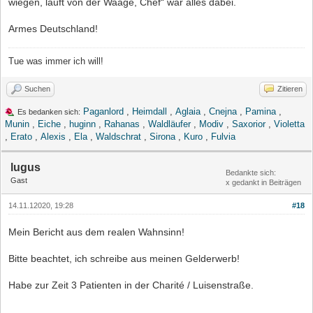
wiegen, läuft von der Waage, Chef“ war alles dabei.
Armes Deutschland!
Tue was immer ich will!
Suchen
Zitieren
Paganlord
,
Heimdall
,
Aglaia
,
Cnejna
,
Pamina
,
Es bedanken sich:
Munin
,
Eiche
,
huginn
,
Rahanas
,
Waldläufer
,
Modiv
,
Saxorior
,
Violetta
,
Erato
,
Alexis
,
Ela
,
Waldschrat
,
Sirona
,
Kuro
,
Fulvia
lugus
Bedankte sich:
Gast
x gedankt in Beiträgen
14.11.12020, 19:28
#18
Mein Bericht aus dem realen Wahnsinn!
Bitte beachtet, ich schreibe aus meinen Gelderwerb!
Habe zur Zeit 3 Patienten in der Charité / Luisenstraße.