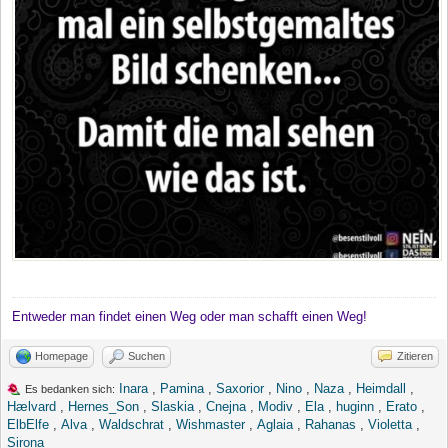
Entweder man findet einen Weg oder man schafft einen Weg!
Homepage
Suchen
Zitieren
Inara
,
Pamina
,
Saxorior
,
Nino
,
Naza
,
Heimdall
,
Es bedanken sich:
Hælvard
,
Hernes_Son
,
Slaskia
,
Cnejna
,
Modiv
,
Ela
,
huginn
,
Erato
,
ElbElfe
,
Alva
,
Waldschrat
,
Wishmaster
,
Aglaia
,
Rahanas
,
Violetta
,
Sirona