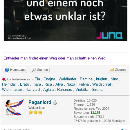
Entweder man findet einen Weg oder man schafft einen Weg!
Homepage
Suchen
Zitieren
Ela
,
Cnejna
,
Waldläufer
,
Pamina
,
huginn
,
Nino
,
Es bedanken sich:
Heimdall
,
Erato
,
Inara
,
Rica
,
Alva
,
Naza
,
Fulvia
,
Waldschrat
,
Wishmaster
,
Hælvard
,
Aglaia
,
Rahanas
,
Violetta
,
Sirona
Beiträge: 13.020
Paganlord
Themen: 1.736
Weiser Narr
Registriert seit: Feb 2004
Bewertung:
13.175
Bedankte sich: 27512
274782x gedankt in 10020 Beiträgen