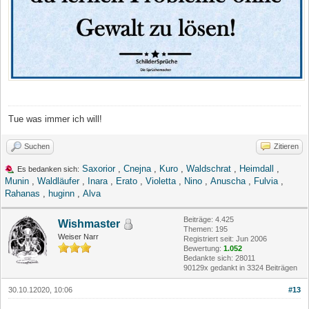
Tue was immer ich will!
Suchen
Zitieren
Saxorior
,
Cnejna
,
Kuro
,
Waldschrat
,
Heimdall
,
Es bedanken sich:
Munin
,
Waldläufer
,
Inara
,
Erato
,
Violetta
,
Nino
,
Anuscha
,
Fulvia
,
Rahanas
,
huginn
,
Alva
Beiträge: 4.425
Wishmaster
Themen: 195
Weiser Narr
Registriert seit: Jun 2006
Bewertung:
1.052
Bedankte sich: 28011
90129x gedankt in 3324 Beiträgen
30.10.12020, 10:06
#13