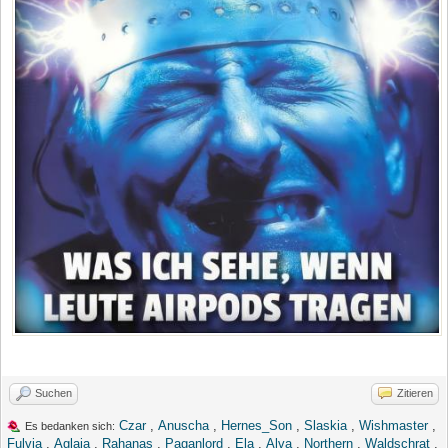
Suchen
Zitieren
Czar
,
Anuscha
,
Hernes_Son
,
Slaskia
,
Wishmaster
,
Es bedanken sich:
Fulvia
,
Aglaia
,
Rahanas
,
Paganlord
,
Ela
,
Alva
,
Northern
,
Waldschrat
,