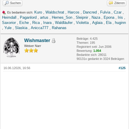
Suchen
Zitieren
Kuro
,
Waldschrat
,
Harcos
,
Dancred
,
Fulvia
,
Czar
,
Es bedanken sich:
Heimdall
,
Paganlord
,
artus
,
Hernes_Son
,
Sleipnir
,
Naza
,
Epona
,
Iris
,
Saxorior
,
Eiche
,
Rica
,
Inara
,
Waldläufer
,
Violetta
,
Aglaia
,
Ela
,
huginn
,
Yule
,
Slaskia
,
Anicca777
,
Rahanas
Beiträge: 4.425
Wishmaster
Themen: 195
Weiser Narr
Registriert seit: Jun 2006
Bewertung:
1.054
Bedankte sich: 28011
90131x gedankt in 3324 Beiträgen
16.06.12026, 16:56
#125