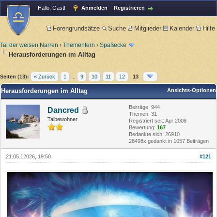
Hallo, Gast!
Anmelden
Registrieren
Forengrundsätze
Suche
Mitglieder
Kalender
Hilfe
Tal der weisen Narren
›
Themenfern
›
Spaßecke
Herausforderungen im Alltag
Seiten (13):
« Zurück
1
...
9
10
11
12
13
Herausforderungen im Alltag
Ansichts-Optionen
Beiträge: 944
Dancred
Themen: 31
Talbewohner
Registriert seit: Apr 2008
Bewertung:
167
Bedankte sich: 26910
28498x gedankt in 1057 Beiträgen
21.05.12026, 19:50
#121