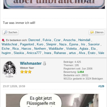
Tue was immer ich will!
Suchen
Zitieren
Dancred
,
Fulvia
,
Czar
,
Anuscha
,
Heimdall
,
Es bedanken sich:
Waldschrat
,
Paganlord
,
Kuro
,
Sleipnir
,
Naza
,
Epona
,
Iris
,
Saxorior
,
Eiche
,
Rica
,
Harcos
,
Northern
,
Waldläufer
,
Violetta
,
Aglaia
,
Ela
,
huginn
,
Slaskia
,
Anicca777
,
Inara
,
Rahanas
,
artus
,
Alva
,
Erato
,
Vale
Beiträge: 4.425
Wishmaster
Themen: 195
Weiser Narr
Registriert seit: Jun 2006
Bewertung:
1.054
Bedankte sich: 28011
90131x gedankt in 3324 Beiträgen
23.07.12026, 19:59
#129