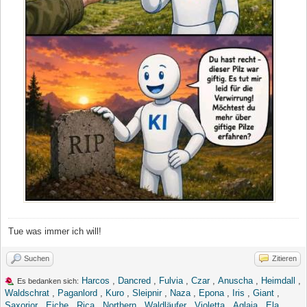
Tue was immer ich will!
Suchen
Zitieren
Harcos
,
Dancred
,
Fulvia
,
Czar
,
Anuscha
,
Heimdall
,
Es bedanken sich:
Waldschrat
,
Paganlord
,
Kuro
,
Sleipnir
,
Naza
,
Epona
,
Iris
,
Giant
,
Saxorior
,
Eiche
,
Rica
,
Northern
,
Waldläufer
,
Violetta
,
Aglaia
,
Ela
,