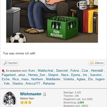
Tue was immer ich will!
Suchen
Zitieren
Kuro
,
Waldschrat
,
Dancred
,
Fulvia
,
Czar
,
Heimdall
,
Es bedanken sich:
Paganlord
,
artus
,
Hernes_Son
,
Sleipnir
,
Naza
,
Epona
,
Iris
,
Saxorior
,
Eiche
,
Rica
,
Inara
,
Northern
,
Waldläufer
,
Violetta
,
Aglaia
,
Ela
,
huginn
,
Yule
,
Slaskia
,
Anicca777
,
Rahanas
Beiträge: 4.425
Wishmaster
Themen: 195
Weiser Narr
Registriert seit: Jun 2006
Bewertung:
1.054
Bedankte sich: 28011