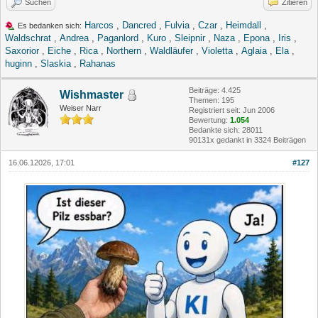
Suchen
Zitieren
Harcos
,
Dancred
,
Fulvia
,
Czar
,
Heimdall
,
Es bedanken sich:
Waldschrat
,
Andrea
,
Paganlord
,
Kuro
,
Sleipnir
,
Naza
,
Epona
,
Iris
,
Saxorior
,
Eiche
,
Rica
,
Northern
,
Waldläufer
,
Violetta
,
Aglaia
,
Ela
,
huginn
,
Slaskia
,
Rahanas
Beiträge: 4.425
Wishmaster
Themen: 195
Weiser Narr
Registriert seit: Jun 2006
Bewertung:
1.054
Bedankte sich: 28011
90131x gedankt in 3324 Beiträgen
16.06.12026, 17:01
#127