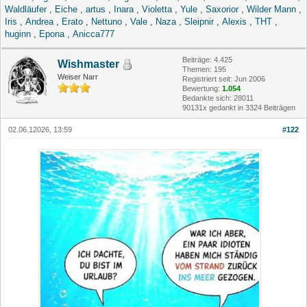
Waldläufer
,
Eiche
,
artus
,
Inara
,
Violetta
,
Yule
,
Saxorior
,
Wilder Mann
,
Iris
,
Andrea
,
Erato
,
Nettuno
,
Vale
,
Naza
,
Sleipnir
,
Alexis
,
THT
,
huginn
,
Epona
,
Anicca777
Beiträge: 4.425
Wishmaster
Themen: 195
Weiser Narr
Registriert seit: Jun 2006
Bewertung:
1.054
Bedankte sich: 28011
90131x gedankt in 3324 Beiträgen
02.06.12026, 13:59
#122