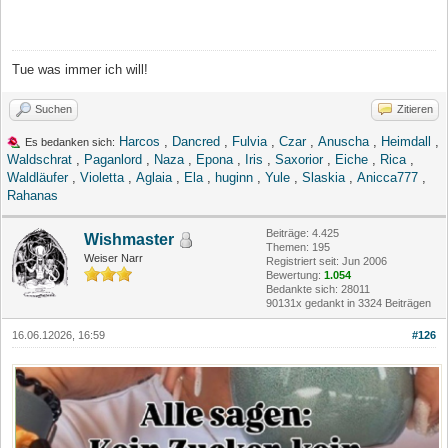
Tue was immer ich will!
Suchen
Zitieren
Harcos
,
Dancred
,
Fulvia
,
Czar
,
Anuscha
,
Heimdall
,
Es bedanken sich:
Waldschrat
,
Paganlord
,
Naza
,
Epona
,
Iris
,
Saxorior
,
Eiche
,
Rica
,
Waldläufer
,
Violetta
,
Aglaia
,
Ela
,
huginn
,
Yule
,
Slaskia
,
Anicca777
,
Rahanas
Beiträge: 4.425
Wishmaster
Themen: 195
Weiser Narr
Registriert seit: Jun 2006
Bewertung:
1.054
Bedankte sich: 28011
90131x gedankt in 3324 Beiträgen
16.06.12026, 16:59
#126