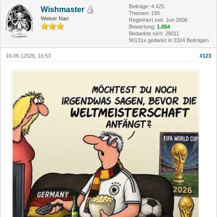
Beiträge: 4.425
Wishmaster
Themen: 195
Weiser Narr
Registriert seit: Jun 2006
Bewertung:
1.054
Bedankte sich: 28011
90131x gedankt in 3324 Beiträgen
16.06.12026, 16:53
#123