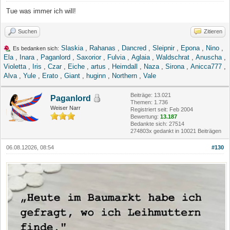
Tue was immer ich will!
Suchen
Zitieren
Slaskia
,
Rahanas
,
Dancred
,
Sleipnir
,
Epona
,
Nino
,
Es bedanken sich:
Ela
,
Inara
,
Paganlord
,
Saxorior
,
Fulvia
,
Aglaia
,
Waldschrat
,
Anuscha
,
Violetta
,
Iris
,
Czar
,
Eiche
,
artus
,
Heimdall
,
Naza
,
Sirona
,
Anicca777
,
Alva
,
Yule
,
Erato
,
Giant
,
huginn
,
Northern
,
Vale
Beiträge: 13.021
Paganlord
Themen: 1.736
Weiser Narr
Registriert seit: Feb 2004
Bewertung:
13.187
Bedankte sich: 27514
274803x gedankt in 10021 Beiträgen
06.08.12026, 08:54
#130