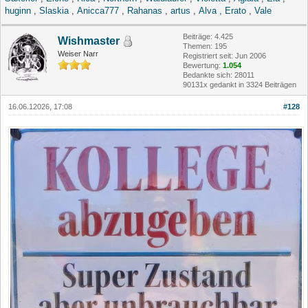
huginn
,
Slaskia
,
Anicca777
,
Rahanas
,
artus
,
Alva
,
Erato
,
Vale
Beiträge: 4.425
Wishmaster
Themen: 195
Weiser Narr
Registriert seit: Jun 2006
Bewertung:
1.054
Bedankte sich: 28011
90131x gedankt in 3324 Beiträgen
16.06.12026, 17:08
#128