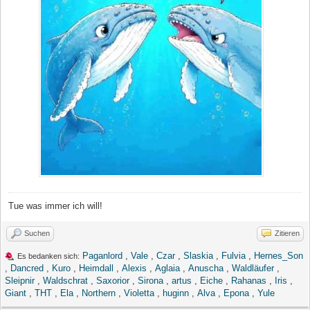
Tue was immer ich will!
Suchen
Zitieren
Paganlord
,
Vale
,
Czar
,
Slaskia
,
Fulvia
,
Hernes_Son
Es bedanken sich:
,
Dancred
,
Kuro
,
Heimdall
,
Alexis
,
Aglaia
,
Anuscha
,
Waldläufer
,
Sleipnir
,
Waldschrat
,
Saxorior
,
Sirona
,
artus
,
Eiche
,
Rahanas
,
Iris
,
Giant
,
THT
,
Ela
,
Northern
,
Violetta
,
huginn
,
Alva
,
Epona
,
Yule