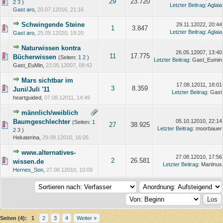
29
23.720
2
3
)
Letzter Beitrag
:
Aglaia
Gast aro
,
20.07.12016, 21:16
Schwingende Steine
29.11.12022, 20:44
1
3.847
Letzter Beitrag
:
Aglaia
Gast aro
,
25.09.12020, 19:20
Naturwissen kontra
26.05.12007, 13:40
11
17.775
Bücherwissen
(Seiten:
1
2
)
Letzter Beitrag
: Gast_Eumin
Gast_EuMin,
23.05.12007, 09:42
Mars sichtbar im
17.08.12011, 18:01
3
8.359
Juni/Juli '11
Letzter Beitrag
: Gast
heartguided,
07.08.12011, 14:49
männlich/weiblich
Baumgeschlechter
05.10.12010, 22:14
(Seiten:
1
27
38.925
Letzter Beitrag
: moorbauer
2
3
)
Hekaterina,
29.09.12010, 16:05
www.alternatives-
27.08.12010, 17:56
2
26.581
wissen.de
Letzter Beitrag
: Martinus
Hernes_Son
,
27.08.12010, 10:09
Seiten (4):
1
2
3
4
Weiter »