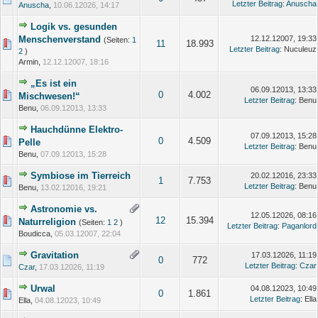
Letzter Beitrag
:
Anuscha
Anuscha
,
10.06.12026, 14:17
Logik vs. gesunden
Menschenverstand
12.12.12007, 19:33
(Seiten:
1
11
18.993
Letzter Beitrag
: Nuculeuz
2
)
Armin,
12.12.12007, 18:16
„Es ist ein
06.09.12013, 13:33
0
4.002
Mischwesen!“
Letzter Beitrag
: Benu
Benu,
06.09.12013, 13:33
Hauchdünne Elektro-
07.09.12013, 15:28
0
4.509
Pelle
Letzter Beitrag
: Benu
Benu,
07.09.12013, 15:28
Symbiose im Tierreich
20.02.12016, 23:33
1
7.753
Letzter Beitrag
: Benu
Benu,
13.02.12016, 19:21
Astronomie vs.
12.05.12026, 08:16
12
15.394
Naturreligion
(Seiten:
1
2
)
Letzter Beitrag
:
Paganlord
Boudicca,
05.03.12007, 22:04
Gravitation
17.03.12026, 11:19
0
772
Letzter Beitrag
:
Czar
Czar
,
17.03.12026, 11:19
Urwal
04.08.12023, 10:49
0
1.861
Letzter Beitrag
: Ella
Ella,
04.08.12023, 10:49