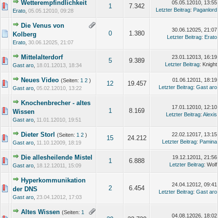
Wetterempfindlichkeit
05.05.12010, 13:55
1
7.342
Letzter Beitrag
:
Paganlord
Erato
,
05.05.12010, 09:28
Die Venus von
30.06.12025, 21:07
0
1.380
Kolberg
Letzter Beitrag
:
Erato
Erato
,
30.06.12025, 21:07
Mittelalterdorf
23.01.12013, 16:19
5
9.389
Letzter Beitrag
: Knight
Gast aro
,
18.01.12013, 18:34
Neues Video
01.06.12011, 18:19
(Seiten:
1
2
)
12
19.457
Letzter Beitrag
:
Gast aro
Gast aro
,
05.02.12010, 13:22
Knochenbrecher - altes
17.01.12010, 12:10
1
8.169
Wissen
Letzter Beitrag
:
Alexis
Gast aro
,
11.01.12010, 19:51
Dieter Storl
22.02.12017, 13:15
(Seiten:
1
2
)
15
24.212
Letzter Beitrag
:
Pamina
Gast aro
,
11.10.12009, 18:19
Die allesheilende Mistel
19.12.12011, 21:56
1
6.888
Letzter Beitrag
: Wolf
Gast aro
,
18.12.12011, 15:09
Hyperkommunikation
24.04.12012, 09:41
2
6.454
der DNS
Letzter Beitrag
:
Gast aro
Gast aro
,
23.04.12012, 17:03
Altes Wissen
(Seiten:
1
04.08.12026, 18:02