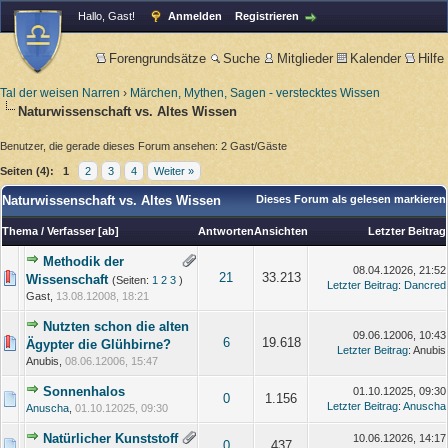
Hallo, Gast!
Anmelden
Registrieren
Forengrundsätze
Suche
Mitglieder
Kalender
Hilfe
Tal der weisen Narren
›
Märchen, Mythen, Sagen - verstecktes Wissen
Naturwissenschaft vs. Altes Wissen
Benutzer, die gerade dieses Forum ansehen: 2 Gast/Gäste
Seiten (4):
1
2
3
4
Weiter »
Naturwissenschaft vs. Altes Wissen
Dieses Forum als gelesen markieren
Thema
/
Verfasser
[
ab
]
Antworten
Ansichten
Letzter Beitrag
Methodik der
08.04.12026, 21:52
21
33.213
Wissenschaft
(Seiten:
1
2
3
)
Letzter Beitrag
:
Dancred
Gast,
13.08.12008, 18:21
Nutzten schon die alten
09.06.12006, 10:43
6
19.618
Ägypter die Glühbirne?
Letzter Beitrag
: Anubis
Anubis,
08.06.12006, 15:47
Sonnenhalos
01.10.12025, 09:30
0
1.156
Letzter Beitrag
:
Anuscha
Anuscha
,
01.10.12025, 09:30
Natürlicher Kunststoff
10.06.12026, 14:17
0
437